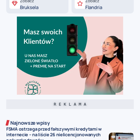
Zobacz
Zobacz
Bruksela
Flandria
R E K L A M A
Najnowsze wpisy
FSMA ostrzega przed fałszywymi kredytami w
internecie – na liście 26 nielicencjonowanych