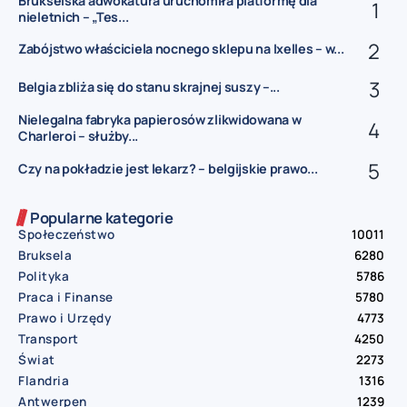
Brukselska adwokatura uruchomiła platformę dla
nieletnich – „Tes...
Zabójstwo właściciela nocnego sklepu na Ixelles – w...
Belgia zbliża się do stanu skrajnej suszy –...
Nielegalna fabryka papierosów zlikwidowana w
Charleroi – służby...
Czy na pokładzie jest lekarz? – belgijskie prawo...
Popularne kategorie
Społeczeństwo
10011
Bruksela
6280
Polityka
5786
Praca i Finanse
5780
Prawo i Urzędy
4773
Transport
4250
Świat
2273
Flandria
1316
Antwerpen
1239