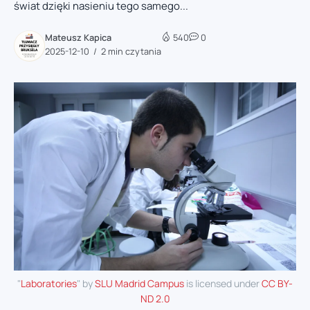
świat dzięki nasieniu tego samego...
Mateusz Kapica
540
0
2025-12-10
2 min czytania
"
Laboratories
" by
SLU Madrid Campus
is licensed under
CC BY-
ND 2.0