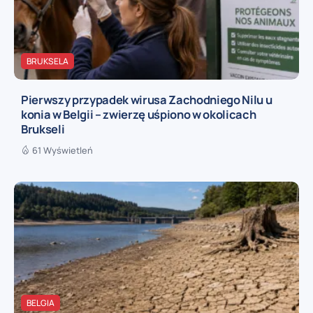
BRUKSELA
Pierwszy przypadek wirusa Zachodniego Nilu u
konia w Belgii – zwierzę uśpiono w okolicach
Brukseli
61 Wyświetleń
BELGIA