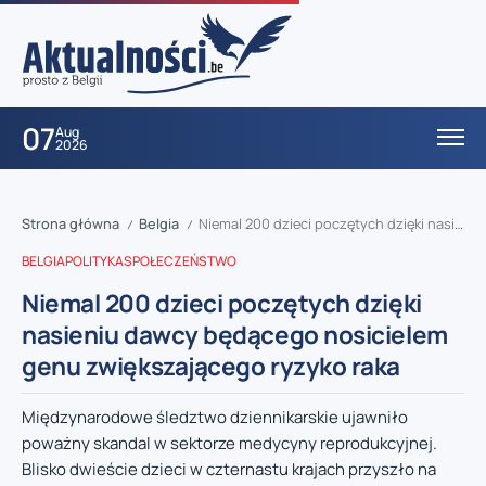
07
Aug
2026
Strona główna
Belgia
Niemal 200 dzieci poczętych dzięki nasieniu dawcy będącego nosicielem genu zwiększającego ryzyko raka
/
/
BELGIA
POLITYKA
SPOŁECZEŃSTWO
Niemal 200 dzieci poczętych dzięki
nasieniu dawcy będącego nosicielem
genu zwiększającego ryzyko raka
Międzynarodowe śledztwo dziennikarskie ujawniło
poważny skandal w sektorze medycyny reprodukcyjnej.
Blisko dwieście dzieci w czternastu krajach przyszło na