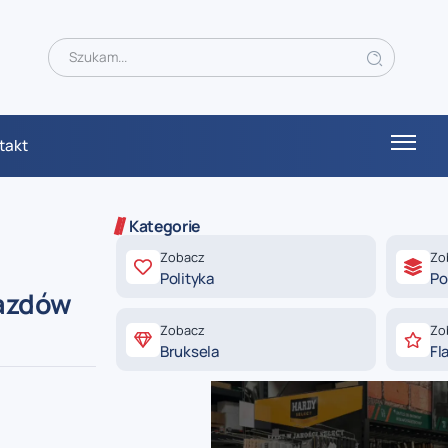
takt
Kategorie
Zobacz
Zo
Polityka
Po
jazdów
Zobacz
Zo
Bruksela
Fl