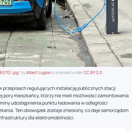
76070).jpg
" by
Albert Lugosi
is licensed under
CC BY 2.0
przepisach regulujących instalację publicznych stacji
 pory mieszkańcy, którzy nie mieli możliwości zamontowania
gminy udostępnienia punktu ładowania w odległości
kania. Ten obowiązek zostaje zniesiony, co daje samorządom
frastruktury dla elektromobilności.