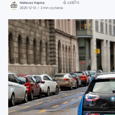
Mateusz Kapica
423
0
zaobserwuj nas
2025-12-10
2 min czytania
zaobserwuj nas
zaobserwuj nas
zaobserwuj nas