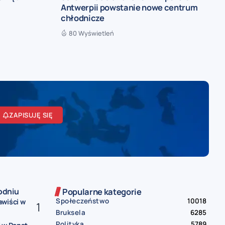
Antwerpii powstanie nowe centrum
chłodnicze
80 Wyświetleń
ZAPISUJĘ SIĘ
odniu
Popularne kategorie
Społeczeństwo
10018
awiści w
Bruksela
6285
Polityka
5789