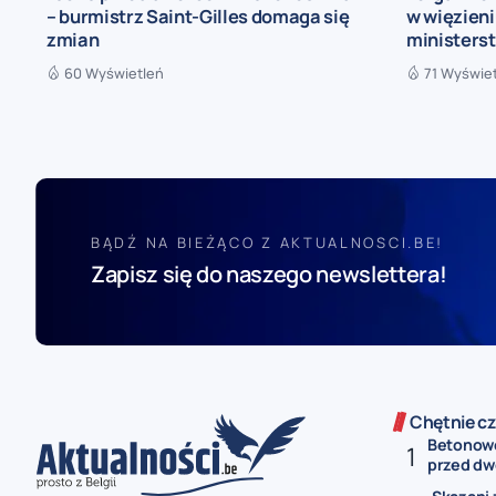
– burmistrz Saint-Gilles domaga się
w więzieni
zmian
ministers
60 Wyświetleń
71 Wyświe
BĄDŹ NA BIEŻĄCO Z AKTUALNOSCI.BE!
Zapisz się do naszego newslettera!
Chętnie cz
Betonowe
przed dw