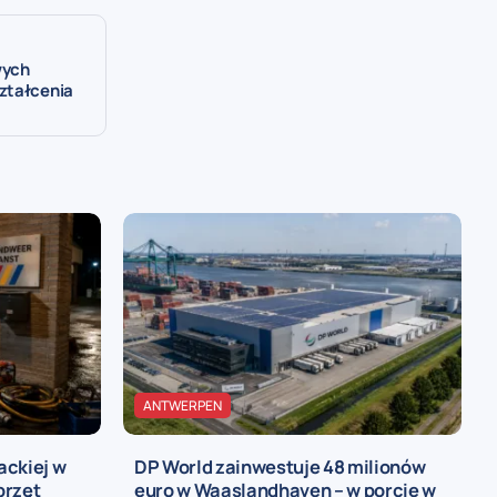
wych
ztałcenia
ANTWERPEN
ackiej w
DP World zainwestuje 48 milionów
przęt
euro w Waaslandhaven – w porcie w