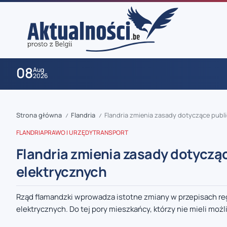
08
Aug
2026
Strona główna
Flandria
Flandria zmienia zasady dotyczące publ
/
/
FLANDRIA
PRAWO I URZĘDY
TRANSPORT
Flandria zmienia zasady dotyczą
elektrycznych
zaobserwuj nas
Rząd flamandzki wprowadza istotne zmiany w przepisach re
elektrycznych. Do tej pory mieszkańcy, którzy nie mieli moż
zaobserwuj nas