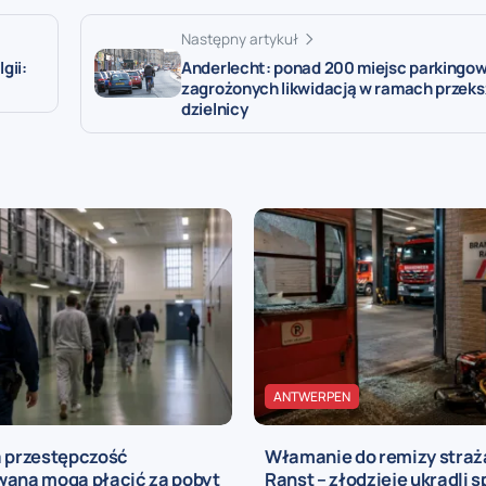
Następny artykuł
gii:
Anderlecht: ponad 200 miejsc parkingo
zagrożonych likwidacją w ramach przeks
dzielnicy
ANTWERPEN
a przestępczość
Włamanie do remizy straż
waną mogą płacić za pobyt
Ranst – złodzieje ukradli s