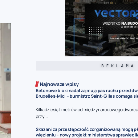
R E K L A M A
Najnowsze wpisy
Betonowe bloki nadal zajmują pas ruchu przed d
Bruxelles-Midi – burmistrz Saint-Gilles domaga s
Kilkadziesiąt metrów od międzynarodowego dworca 
przy...
Skazani za przestępczość zorganizowaną mogą pł
więzieniu – nowy projekt ministerstwa sprawiedl