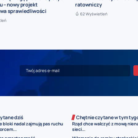
u – nowy projekt
ratowniczy
twa sprawiedliwości
62 Wyświetleń
tleń
ytane dziś
Chętnie czytane w tym tyg
 bloki nadal zajmują pas ruchu
Rząd chce walczyć z mową nien
orcem...
sieci...