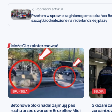
Poprzedni artykuł
Przełom w sprawie zaginionego mieszkańca Bel
szczątki odnalezione na niderlandzkiej plaży
Może Cię zainteresować
BRUKSELA
BELGIA
Betonowe bloki nadal zajmują pas
Skazani z
ruchu przed dworcem Bruxelles-Midi
zorganizo