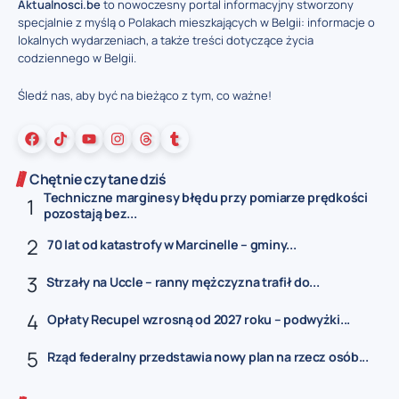
Aktualnosci.be
to nowoczesny portal informacyjny stworzony
specjalnie z myślą o Polakach mieszkających w Belgii: informacje o
lokalnych wydarzeniach, a także treści dotyczące życia
codziennego w Belgii.
Śledź nas, aby być na bieżąco z tym, co ważne!
Chętnie czytane dziś
Techniczne marginesy błędu przy pomiarze prędkości
pozostają bez...
70 lat od katastrofy w Marcinelle – gminy...
Strzały na Uccle – ranny mężczyzna trafił do...
Opłaty Recupel wzrosną od 2027 roku – podwyżki...
Rząd federalny przedstawia nowy plan na rzecz osób...