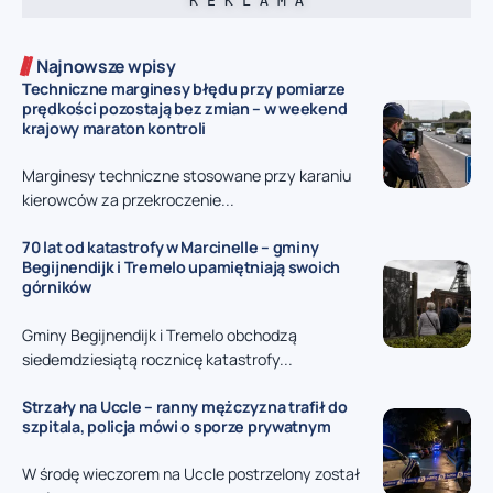
R E K L A M A
Najnowsze wpisy
Techniczne marginesy błędu przy pomiarze
prędkości pozostają bez zmian – w weekend
krajowy maraton kontroli
Marginesy techniczne stosowane przy karaniu
kierowców za przekroczenie...
70 lat od katastrofy w Marcinelle – gminy
Begijnendijk i Tremelo upamiętniają swoich
górników
Gminy Begijnendijk i Tremelo obchodzą
siedemdziesiątą rocznicę katastrofy...
Strzały na Uccle – ranny mężczyzna trafił do
szpitala, policja mówi o sporze prywatnym
W środę wieczorem na Uccle postrzelony został