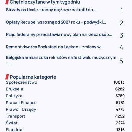
Chętnie czytane w tym tygodniu
Strzały na Uccle – ranny mężczyzna trafił do...
Opłaty Recupel wzrosną od 2027 roku – podwyżki...
Rząd federalny przedstawia nowy plan na rzecz osób...
Remont dworca Bockstael na Laeken – zmiany w...
Belgijska armia szuka rekrutów na festiwalu muzycznym
–...
Popularne kategorie
Społeczeństwo
10013
Bruksela
6282
Polityka
5789
Praca i Finanse
5781
Prawo i Urzędy
4775
Transport
4252
Świat
2274
Flandria
1316