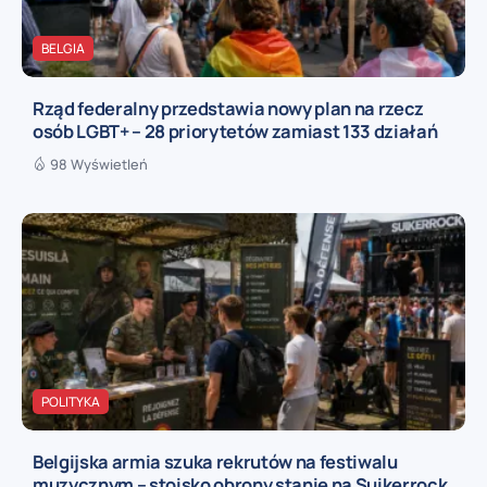
BELGIA
Rząd federalny przedstawia nowy plan na rzecz
osób LGBT+ – 28 priorytetów zamiast 133 działań
98 Wyświetleń
POLITYKA
Belgijska armia szuka rekrutów na festiwalu
muzycznym – stoisko obrony stanie na Suikerrock