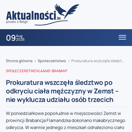
09
Aug
2026
Strona główna
Społeczeństwo
Prokuratura wszczęła śledztwo po odkryciu ciała mężczyzny w Zemst – nie wyklucza udziału osób trzecich
/
/
SPOŁECZEŃSTWO
VLAAMS-BRABANT
Prokuratura wszczęła śledztwo po
odkryciu ciała mężczyzny w Zemst –
nie wyklucza udziału osób trzecich
W poniedziałkowe popołudnie w miejscowości Zemst w
prowincji Brabancja Flamandzka dokonano makabrycznego
odkrycia. W wannie jednego z mieszkań odnaleziono ciało