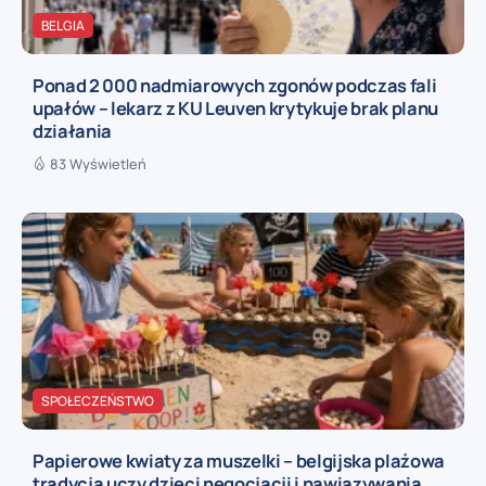
BELGIA
Ponad 2 000 nadmiarowych zgonów podczas fali
upałów – lekarz z KU Leuven krytykuje brak planu
działania
83 Wyświetleń
SPOŁECZEŃSTWO
Papierowe kwiaty za muszelki – belgijska plażowa
tradycja uczy dzieci negocjacji i nawiązywania