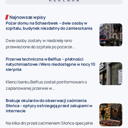
R E K L A M A
Najnowsze wpisy
Pożar domu na Schaerbeek – dwie osoby w
szpitalu, budynek niezdatny do zamieszkania
Dwie osoby zostały w niedzielę rano
przewiezione do szpitala po pożarze...
Przerwa techniczna w Belfius – płatności
natychmiastowe i Wero niedostępne w nocy 10
sierpnia
Klienci banku Belfius zostali poinformowani o
zaplanowanej przerwie w...
Brakuje okularów do obserwacji zaćmienia
Słońca – optycy ostrzegają przed zakupami w
internecie
Na kilka dni przed zaćmieniem Słońca specjalne