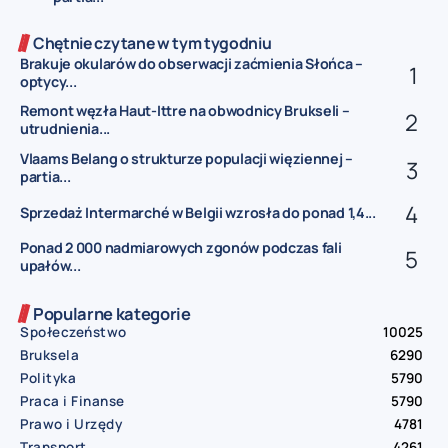
Chętnie czytane w tym tygodniu
Brakuje okularów do obserwacji zaćmienia Słońca –
optycy...
Remont węzła Haut-Ittre na obwodnicy Brukseli –
utrudnienia...
Vlaams Belang o strukturze populacji więziennej –
partia...
Sprzedaż Intermarché w Belgii wzrosła do ponad 1,4...
Ponad 2 000 nadmiarowych zgonów podczas fali
upałów...
Popularne kategorie
Społeczeństwo
10025
Bruksela
6290
Polityka
5790
Praca i Finanse
5790
Prawo i Urzędy
4781
Transport
4261