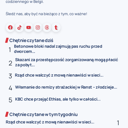
codziennego w Belgii.
Śledź nas, aby być na bieżąco z tym, co ważne!
Chętnie czytane dziś
Betonowe bloki nadal zajmują pas ruchu przed
dworcem...
Skazani za przestępczość zorganizowaną mogą płacić
za pobyt...
Rząd chce walczyć z mową nienawiści w sieci...
Włamanie do remizy strażackiej w Ranst – złodzieje...
KBC chce przejąć Ethias, ale tylko w całości...
Chętnie czytane w tym tygodniu
Rząd chce walczyć z mową nienawiści w sieci...