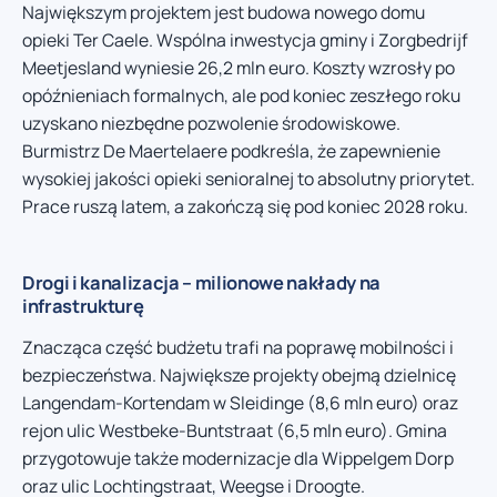
Największym projektem jest budowa nowego domu
opieki Ter Caele. Wspólna inwestycja gminy i Zorgbedrijf
Meetjesland wyniesie 26,2 mln euro. Koszty wzrosły po
opóźnieniach formalnych, ale pod koniec zeszłego roku
uzyskano niezbędne pozwolenie środowiskowe.
Burmistrz De Maertelaere podkreśla, że zapewnienie
wysokiej jakości opieki senioralnej to absolutny priorytet.
Prace ruszą latem, a zakończą się pod koniec 2028 roku.
Drogi i kanalizacja – milionowe nakłady na
infrastrukturę
Znacząca część budżetu trafi na poprawę mobilności i
bezpieczeństwa. Największe projekty obejmą dzielnicę
Langendam-Kortendam w Sleidinge (8,6 mln euro) oraz
rejon ulic Westbeke-Buntstraat (6,5 mln euro). Gmina
przygotowuje także modernizacje dla Wippelgem Dorp
oraz ulic Lochtingstraat, Weegse i Droogte.