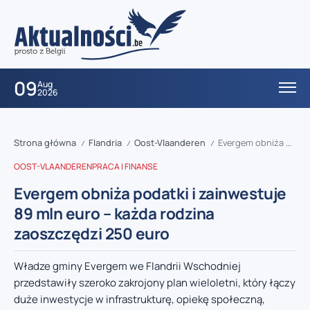
09
Aug
2026
Strona główna
Flandria
Oost-Vlaanderen
Evergem obniża podatki i zainwestuje 89 mln euro – każda rodzina zaoszczędzi 250 euro
/
/
/
OOST-VLAANDEREN
PRACA I FINANSE
Evergem obniża podatki i zainwestuje
89 mln euro – każda rodzina
zaoszczędzi 250 euro
Władze gminy Evergem we Flandrii Wschodniej
przedstawiły szeroko zakrojony plan wieloletni, który łączy
duże inwestycje w infrastrukturę, opiekę społeczną,