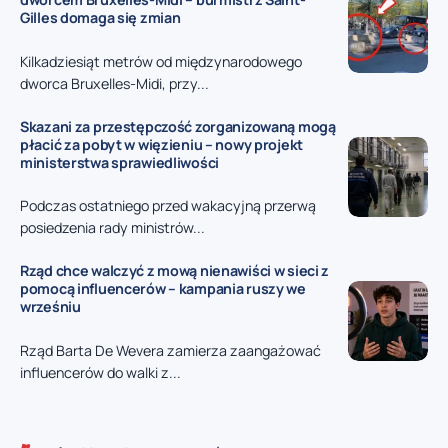
Gilles domaga się zmian
Kilkadziesiąt metrów od międzynarodowego
dworca Bruxelles-Midi, przy...
Skazani za przestępczość zorganizowaną mogą
płacić za pobyt w więzieniu – nowy projekt
ministerstwa sprawiedliwości
Podczas ostatniego przed wakacyjną przerwą
posiedzenia rady ministrów...
Rząd chce walczyć z mową nienawiści w sieci z
pomocą influencerów – kampania ruszy we
wrześniu
Rząd Barta De Wevera zamierza zaangażować
influencerów do walki z...