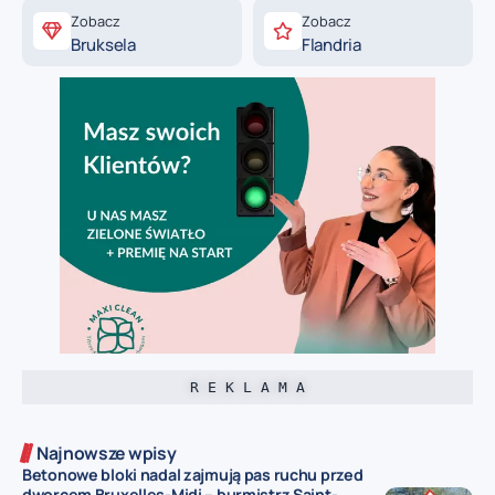
Zobacz
Zobacz
Bruksela
Flandria
R E K L A M A
Najnowsze wpisy
Betonowe bloki nadal zajmują pas ruchu przed
dworcem Bruxelles-Midi – burmistrz Saint-