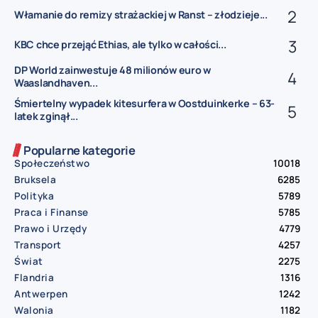
Włamanie do remizy strażackiej w Ranst – złodzieje...
KBC chce przejąć Ethias, ale tylko w całości...
DP World zainwestuje 48 milionów euro w
Waaslandhaven...
Śmiertelny wypadek kitesurfera w Oostduinkerke – 63-
latek zginął...
Popularne kategorie
Społeczeństwo
10018
Bruksela
6285
Polityka
5789
Praca i Finanse
5785
Prawo i Urzędy
4779
Transport
4257
Świat
2275
Flandria
1316
Antwerpen
1242
Walonia
1182