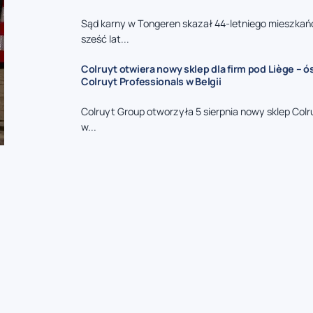
Sąd karny w Tongeren skazał 44-letniego mieszkań
sześć lat...
Colruyt otwiera nowy sklep dla firm pod Liège – 
Colruyt Professionals w Belgii
Colruyt Group otworzyła 5 sierpnia nowy sklep Colr
w...