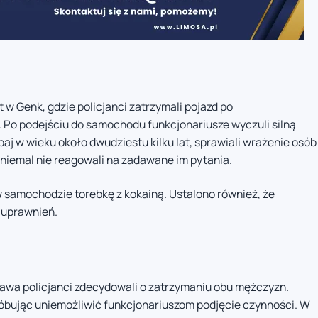
 w Genk, gdzie policjanci zatrzymali pojazd po
o podejściu do samochodu funkcjonariusze wyczuli silną
aj w wieku około dwudziestu kilku lat, sprawiali wrażenie osób
iemal nie reagowali na zadawane im pytania.
w samochodzie torebkę z kokainą. Ustalono również, że
 uprawnień.
awa policjanci zdecydowali o zatrzymaniu obu mężczyzn.
óbując uniemożliwić funkcjonariuszom podjęcie czynności. W