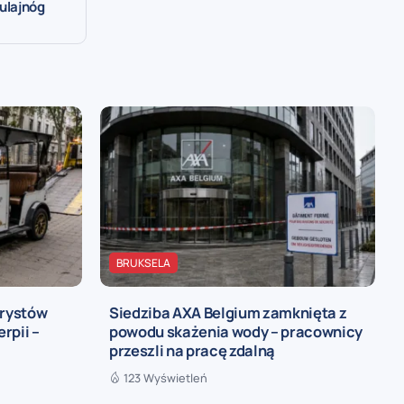
ulajnóg
BRUKSELA
urystów
Siedziba AXA Belgium zamknięta z
rpii –
powodu skażenia wody – pracownicy
przeszli na pracę zdalną
123 Wyświetleń