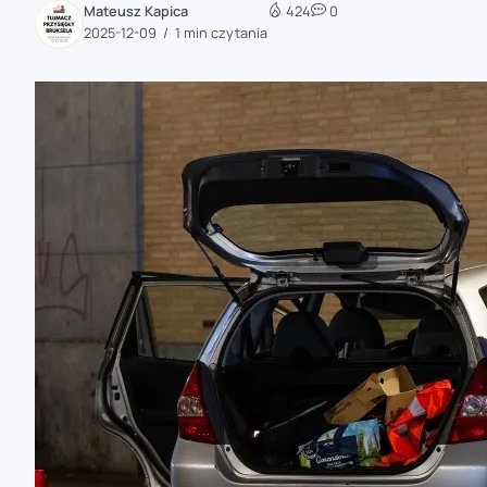
Mateusz Kapica
424
0
zaobserwuj nas
2025-12-09
1 min czytania
zaobserwuj nas
zaobserwuj nas
zaobserwuj nas