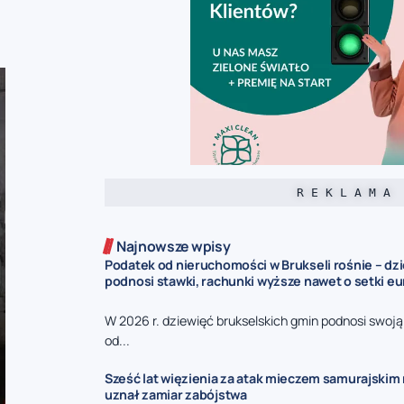
R E K L A M A
Najnowsze wpisy
Podatek od nieruchomości w Brukseli rośnie – dz
podnosi stawki, rachunki wyższe nawet o setki eu
W 2026 r. dziewięć brukselskich gmin podnosi swoj
od...
Sześć lat więzienia za atak mieczem samurajskim n
uznał zamiar zabójstwa