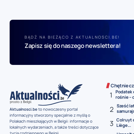
BĄDŹ NA BIEŻĄCO Z AKTUALNOSCI.BE!
Zapisz się do naszego newslettera!
Chętnie cz
Podatek 
rośnie – 
Sześć la
Aktualnosci.be
to nowoczesny portal
samurajs
informacyjny stworzony specjalnie z myślą o
Colruyt 
Polakach mieszkających w Belgii: informacje o
Liège...
lokalnych wydarzeniach, a także treści dotyczące
życia codziennego w Belgii.