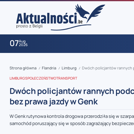
07
Aug
2026
Strona główna
Flandria
Limburg
Dwóch policjantów rannych 
/
/
/
LIMBURG
SPOŁECZEŃSTWO
TRANSPORT
Dwóch policjantów rannych podc
bez prawa jazdy w Genk
zaobserwuj nas
W Genk rutynowa kontrola drogowa przerodziła się w szarpani
samochód poruszający się w sposób zagrażający bezpieczeń
zaobserwuj nas