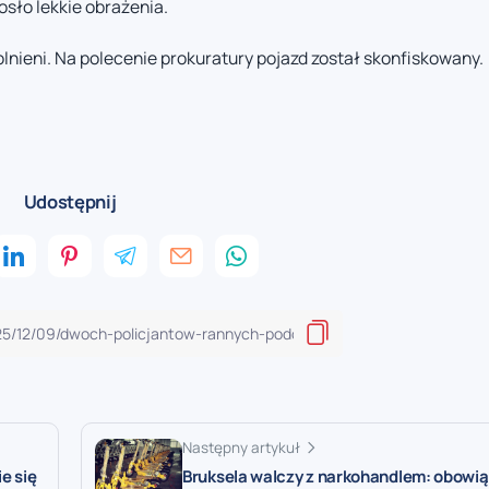
sło lekkie obrażenia.
lnieni. Na polecenie prokuratury pojazd został skonfiskowany.
Udostępnij
Następny artykuł
e się
Bruksela walczy z narkohandlem: obowi