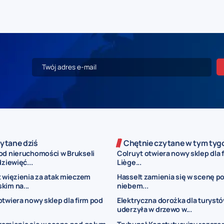
ytane dziś
Chętnie czytane w tym tyg
od nieruchomości w Brukseli
Colruyt otwiera nowy sklep dla 
dziewięć...
Liège...
t więzienia za atak mieczem
Hasselt zamienia się w scenę p
kim na...
niebem...
otwiera nowy sklep dla firm pod
Elektryczna dorożka dla turyst
uderzyła w drzewo w...