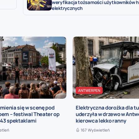
weryfikacja tożsamości użytkowników h
elektrycznych
ANTWERPEN
mienia się w scenę pod
Elektryczna dorożka dla t
em – festiwal Theater op
uderzyła w drzewo w Antwe
 43 spektaklami
kierowca lekko ranny
etleń
167 Wyświetleń