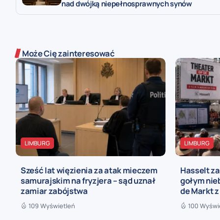
nad dwójką niepełnosprawnych synów
Może Cię zainteresować
LIMBURG
LIMBURG
Sześć lat więzienia za atak mieczem
Hasselt za
samurajskim na fryzjera – sąd uznał
gołym nieb
zamiar zabójstwa
de Markt z
109 Wyświetleń
100 Wyświ