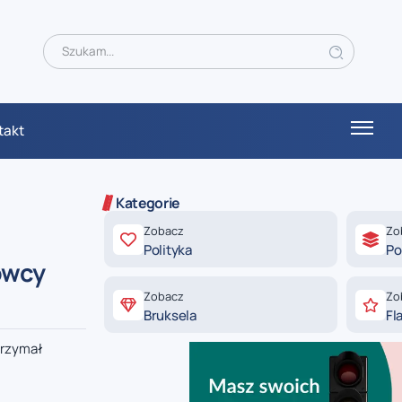
takt
Kategorie
Zobacz
Zo
Polityka
Po
owcy
Zobacz
Zo
Bruksela
Fl
trzymał