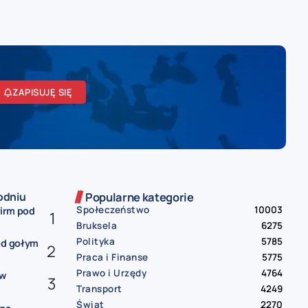
ZAPISUJĘ SIĘ
odniu
Popularne kategorie
Społeczeństwo
10003
firm pod
Bruksela
6275
Polityka
5785
od gołym
Praca i Finanse
5775
Prawo i Urzędy
4764
ów
Transport
4249
Świat
2270