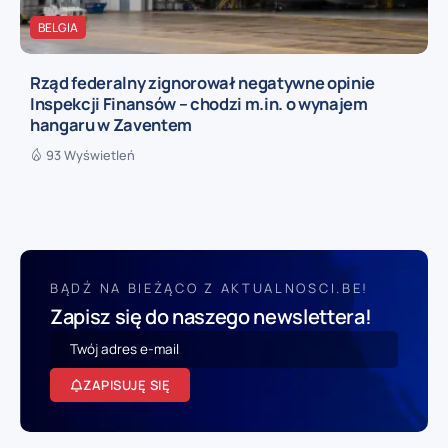
BELGIA
Rząd federalny zignorował negatywne opinie
Inspekcji Finansów – chodzi m.in. o wynajem
hangaru w Zaventem
93 Wyświetleń
BĄDŹ NA BIEŻĄCO Z AKTUALNOSCI.BE!
Zapisz się do naszego newslettera!
ZAPISUJĘ SIĘ