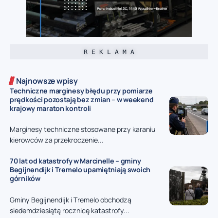
R E K L A M A
Najnowsze wpisy
Techniczne marginesy błędu przy pomiarze
prędkości pozostają bez zmian – w weekend
krajowy maraton kontroli
Marginesy techniczne stosowane przy karaniu
kierowców za przekroczenie...
70 lat od katastrofy w Marcinelle – gminy
Begijnendijk i Tremelo upamiętniają swoich
górników
Gminy Begijnendijk i Tremelo obchodzą
siedemdziesiątą rocznicę katastrofy...