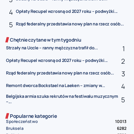
Opłaty Recupel wzrosną od 2027 roku – podwyżki...
Rząd federalny przedstawia nowy plan na rzecz osób...
Chętnie czytane w tym tygodniu
Strzały na Uccle – ranny mężczyzna trafił do...
Opłaty Recupel wzrosną od 2027 roku – podwyżki...
Rząd federalny przedstawia nowy plan na rzecz osób...
Remont dworca Bockstael na Laeken – zmiany w...
Belgijska armia szuka rekrutów na festiwalu muzycznym
–...
Popularne kategorie
Społeczeństwo
10013
Bruksela
6282