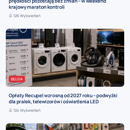
prędkości pozostają bez zmian – w weekend
krajowy maraton kontroli
126 Wyświetleń
BELGIA
Opłaty Recupel wzrosną od 2027 roku – podwyżki
dla pralek, telewizorów i oświetlenia LED
124 Wyświetleń