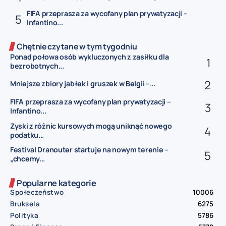
FIFA przeprasza za wycofany plan prywatyzacji –
Infantino...
Chętnie czytane w tym tygodniu
Ponad połowa osób wykluczonych z zasiłku dla
bezrobotnych...
Mniejsze zbiory jabłek i gruszek w Belgii –...
FIFA przeprasza za wycofany plan prywatyzacji –
Infantino...
Zyski z różnic kursowych mogą uniknąć nowego
podatku...
Festival Dranouter startuje na nowym terenie –
„chcemy...
Popularne kategorie
Społeczeństwo
10006
Bruksela
6275
Polityka
5786