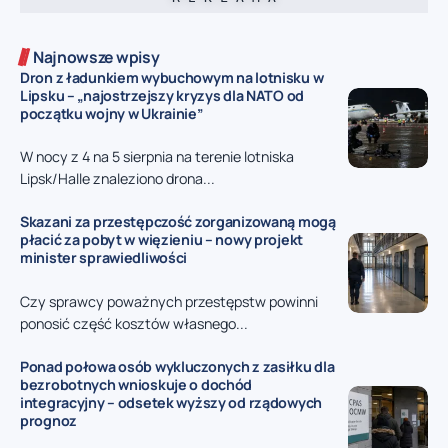
Najnowsze wpisy
Dron z ładunkiem wybuchowym na lotnisku w
Lipsku – „najostrzejszy kryzys dla NATO od
początku wojny w Ukrainie”
W nocy z 4 na 5 sierpnia na terenie lotniska
Lipsk/Halle znaleziono drona...
Skazani za przestępczość zorganizowaną mogą
płacić za pobyt w więzieniu – nowy projekt
minister sprawiedliwości
Czy sprawcy poważnych przestępstw powinni
ponosić część kosztów własnego...
Ponad połowa osób wykluczonych z zasiłku dla
bezrobotnych wnioskuje o dochód
integracyjny – odsetek wyższy od rządowych
prognoz