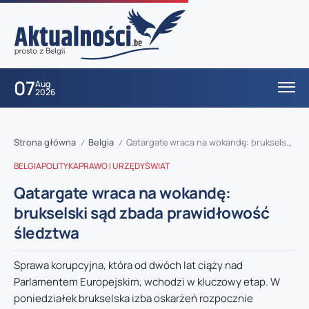
07
Aug
2026
Strona główna
Belgia
Qatargate wraca na wokandę: brukselski sąd zbada prawidłowość śledztwa
/
/
BELGIA
POLITYKA
PRAWO I URZĘDY
ŚWIAT
Qatargate wraca na wokandę:
brukselski sąd zbada prawidłowość
śledztwa
Sprawa korupcyjna, która od dwóch lat ciąży nad
Parlamentem Europejskim, wchodzi w kluczowy etap. W
poniedziałek brukselska izba oskarżeń rozpocznie