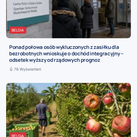
BELGIA
Ponad połowa osób wykluczonych z zasiłku dla
bezrobotnych wnioskuje o dochód integracyjny –
odsetek wyższy od rządowych prognoz
76 Wyświetleń
BELGIA