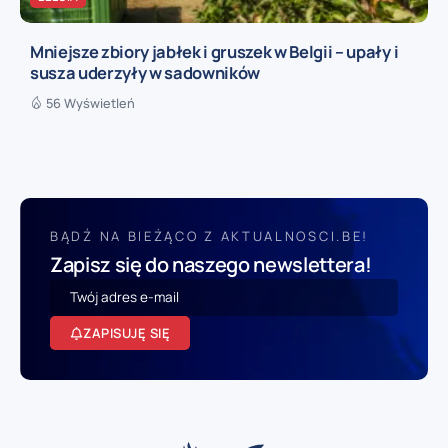
Mniejsze zbiory jabłek i gruszek w Belgii – upały i
susza uderzyły w sadowników
56 Wyświetleń
BĄDŹ NA BIEŻĄCO Z AKTUALNOSCI.BE!
Zapisz się do naszego newslettera!
ZAPISUJĘ SIĘ