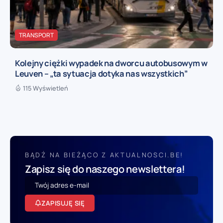
TRANSPORT
Kolejny ciężki wypadek na dworcu autobusowym w
Leuven – „ta sytuacja dotyka nas wszystkich”
115 Wyświetleń
BĄDŹ NA BIEŻĄCO Z AKTUALNOSCI.BE!
Zapisz się do naszego newslettera!
ZAPISUJĘ SIĘ