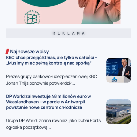
R E K L A M A
Najnowsze wpisy
KBC chce przejąć Ethias, ale tylko w całości –
„Musimy mieć pełną kontrolę nad spółką”
Prezes grupy bankowo-ubezpieczeniowej KBC
Johan Thijs ponownie potwierdził...
DP World zainwestuje 48 milionów euro w
Waaslandhaven – w porcie w Antwerpii
powstanie nowe centrum chłodnicze
Grupa DP World, znana również jako Dubai Ports,
ogłosiła początkową...