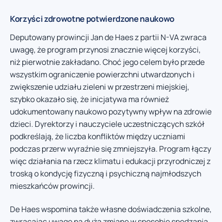
Korzyści zdrowotne potwierdzone naukowo
Deputowany prowincji Jan de Haes z partii N-VA zwraca
uwagę, że program przynosi znacznie więcej korzyści,
niż pierwotnie zakładano. Choć jego celem było przede
wszystkim ograniczenie powierzchni utwardzonych i
zwiększenie udziału zieleni w przestrzeni miejskiej,
szybko okazało się, że inicjatywa ma również
udokumentowany naukowo pozytywny wpływ na zdrowie
dzieci. Dyrektorzy i nauczyciele uczestniczących szkół
podkreślają, że liczba konfliktów między uczniami
podczas przerw wyraźnie się zmniejszyła. Program łączy
więc działania na rzecz klimatu i edukacji przyrodniczej z
troską o kondycję fizyczną i psychiczną najmłodszych
mieszkańców prowincji.
De Haes wspomina także własne doświadczenia szkolne,
zwracając uwagę na dużą zmianę w sposobie spędzania