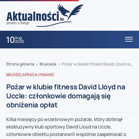
10
Aug
2026
Strona główna
Bruksela
Pożar w klubie fitness David Lloyd na Uccle: członkowie domagają się obniżenia opłat
/
/
BRUKSELA
PRACA I FINANSE
Pożar w klubie fitness David Lloyd na
Uccle: członkowie domagają się
obniżenia opłat
Kilka miesięcy po wrześniowym pożarze, który dotknął
ekskluzywny klub sportowy David Lloyd na Uccle,
członkowie obiektu postanowili wspólnie zaapelować o