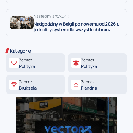
Następny artykuł
Nadgodziny w Belgii po nowemu od 2026 r. –
jednolity system dla wszystkich branż
Kategorie
Zobacz
Zobacz
Polityka
Polityka
Zobacz
Zobacz
Bruksela
Flandria