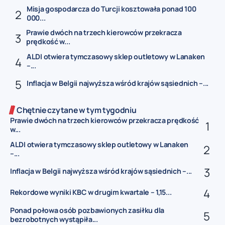
Misja gospodarcza do Turcji kosztowała ponad 100
000...
Prawie dwóch na trzech kierowców przekracza
prędkość w...
ALDI otwiera tymczasowy sklep outletowy w Lanaken
–...
Inflacja w Belgii najwyższa wśród krajów sąsiednich –...
Chętnie czytane w tym tygodniu
Prawie dwóch na trzech kierowców przekracza prędkość
w...
ALDI otwiera tymczasowy sklep outletowy w Lanaken
–...
Inflacja w Belgii najwyższa wśród krajów sąsiednich –...
Rekordowe wyniki KBC w drugim kwartale – 1,15...
Ponad połowa osób pozbawionych zasiłku dla
bezrobotnych wystąpiła...