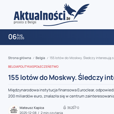
06
Aug
2026
Strona główna
Belgia
155 lotów do Moskwy. Śledczy interesują 
/
/
BELGIA
POLITYKA
SPOŁECZEŃSTWO
155 lotów do Moskwy. Śledczy in
Międzynarodowa instytucja finansowa Euroclear, odpowiedz
zaobserwuj nas
200 miliardów euro, znalazła się w centrum zainteresowania
zaobserwuj nas
Mateusz Kapica
362
0
2025-12-08
2 min czytania