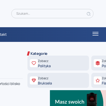
takt
Kategorie
Zobacz
Zo
Polityka
Po
Zobacz
Zo
Bruksela
Fl
tości blisko