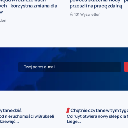
ch – korzystna zmiana dla
przeszli na pracę zdalną
ów
101 Wyświetleń
tleń
ytane dziś
Chętnie czytane w tym tyg
od nieruchomości w Brukseli
Colruyt otwiera nowy sklep dla 
dziewięć...
Liège...