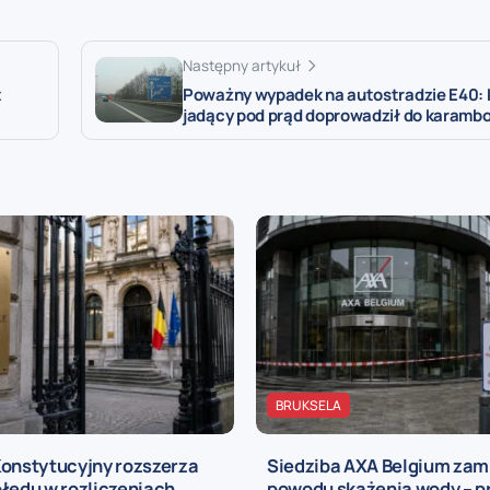
Następny artykuł
t
Poważny wypadek na autostradzie E40: 
jadący pod prąd doprowadził do karambo
BRUKSELA
Konstytucyjny rozszerza
Siedziba AXA Belgium zam
łędu w rozliczeniach
powodu skażenia wody – 