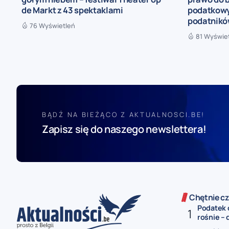
de Markt z 43 spektaklami
podatkowy
podatnik
76 Wyświetleń
81 Wyświe
BĄDŹ NA BIEŻĄCO Z AKTUALNOSCI.BE!
Zapisz się do naszego newslettera!
Chętnie cz
Podatek 
rośnie – 