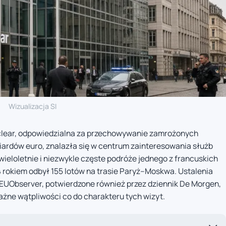
Wizualizacja SI
clear, odpowiedzialna za przechowywanie zamrożonych
liardów euro, znalazła się w centrum zainteresowania służb
loletnie i niezwykle częste podróże jednego z francuskich
 rokiem odbył 155 lotów na trasie Paryż–Moskwa. Ustalenia
EUObserver, potwierdzone również przez dziennik De Morgen,
żne wątpliwości co do charakteru tych wizyt.