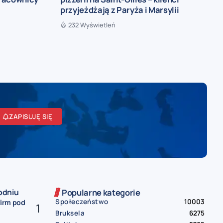
przyjeżdżają z Paryża i Marsylii
232 Wyświetleń
ZAPISUJĘ SIĘ
odniu
Popularne kategorie
Społeczeństwo
10003
firm pod
Bruksela
6275