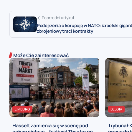
Poprzedni artykuł
Podejrzenia o korupcję w NATO: izraelski gigan
zbrojeniowy traci kontrakty
Może Cię zainteresować
LIMBURG
BELGIA
Hasselt zamienia się w scenę pod
Trybunał 
gołym niebem – festiwal Theater op
prawo do b