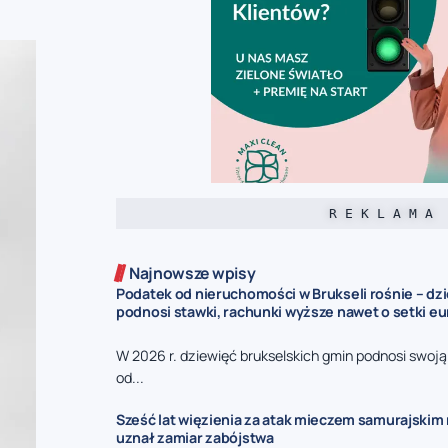
R E K L A M A
Najnowsze wpisy
Podatek od nieruchomości w Brukseli rośnie – dz
podnosi stawki, rachunki wyższe nawet o setki eu
W 2026 r. dziewięć brukselskich gmin podnosi swoj
od...
Sześć lat więzienia za atak mieczem samurajskim n
uznał zamiar zabójstwa