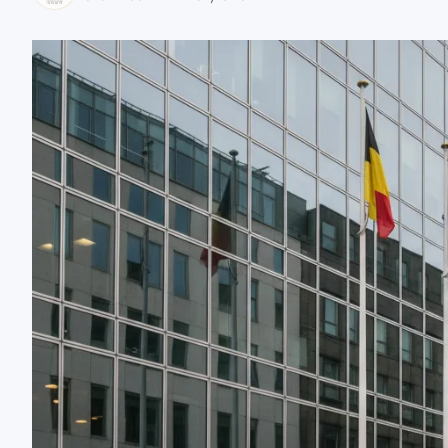
zaobserwuj nas
zaobserwuj nas
zaobserwuj nas
zaobserwuj nas