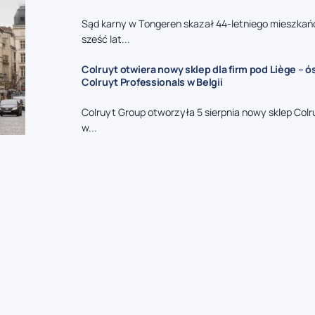
Sąd karny w Tongeren skazał 44-letniego mieszkań
sześć lat...
Colruyt otwiera nowy sklep dla firm pod Liège – 
Colruyt Professionals w Belgii
Colruyt Group otworzyła 5 sierpnia nowy sklep Colr
w...