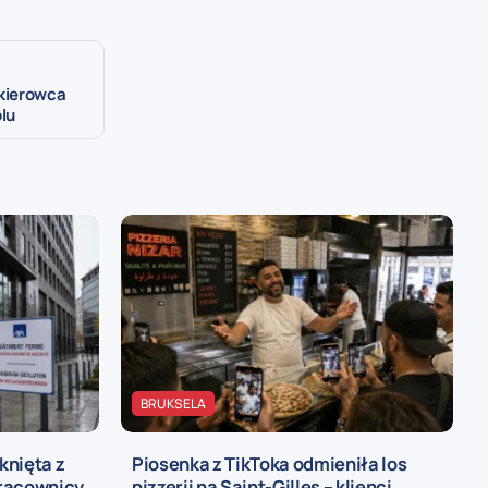
kierowca
lu
BRUKSELA
knięta z
Piosenka z TikToka odmieniła los
pracownicy
pizzerii na Saint-Gilles – klienci