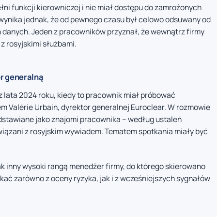
łni funkcji kierowniczej i nie miał dostępu do zamrożonych
 wynika jednak, że od pewnego czasu był celowo odsuwany od
danych. Jeden z pracowników przyznał, że wewnątrz firmy
z rosyjskimi służbami.
r generalną
 lata 2024 roku, kiedy to pracownik miał próbować
m Valérie Urbain, dyrektor generalnej Euroclear. W rozmowie
dstawiane jako znajomi pracownika – według ustaleń
owiązani z rosyjskim wywiadem. Tematem spotkania miały być
ak inny wysoki rangą menedżer firmy, do którego skierowano
kać zarówno z oceny ryzyka, jak i z wcześniejszych sygnałów