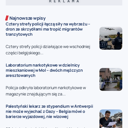
R E K L A M A
Najnowsze wpisy
Cztery strefy policji łączą siły na wybrzeżu –
dron ze skrzydłami ma tropić migrantów
tranzytowych
Cztery strefy policji działające we wschodniej
części belgijskiego...
Laboratorium narkotykowe w dzielnicy
mieszkaniowej w Mol – dwóch mężczyzn
aresztowanych
Policja odkryła laboratorium narkotykowe w
magazynie znajdującym się za...
Palestyński lekarz ze stypendium w Antwerpii
nie może wyjechać z Gazy – Belgia mówi o
barierze wyjazdowej, nie wizowej