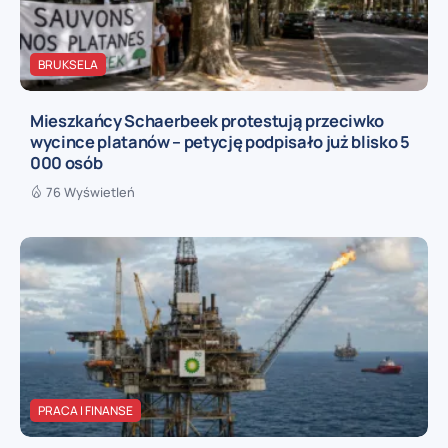
BRUKSELA
Mieszkańcy Schaerbeek protestują przeciwko
wycince platanów – petycję podpisało już blisko 5
000 osób
76 Wyświetleń
PRACA I FINANSE