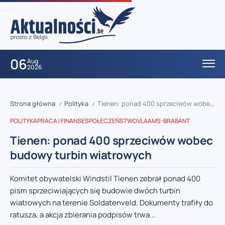
06
Aug
2026
Strona główna
Polityka
Tienen: ponad 400 sprzeciwów wobec budowy turbin wiatrowych
/
/
POLITYKA
PRACA I FINANSE
SPOŁECZEŃSTWO
VLAAMS-BRABANT
Tienen: ponad 400 sprzeciwów wobec
budowy turbin wiatrowych
Komitet obywatelski Windstil Tienen zebrał ponad 400
pism sprzeciwiających się budowie dwóch turbin
wiatrowych na terenie Soldatenveld. Dokumenty trafiły do
ratusza, a akcja zbierania podpisów trwa...