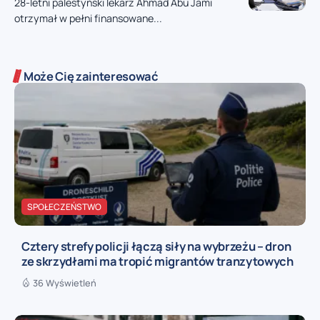
28-letni palestyński lekarz Ahmad Abu Jami
otrzymał w pełni finansowane...
Może Cię zainteresować
SPOŁECZEŃSTWO
Cztery strefy policji łączą siły na wybrzeżu – dron
ze skrzydłami ma tropić migrantów tranzytowych
36 Wyświetleń