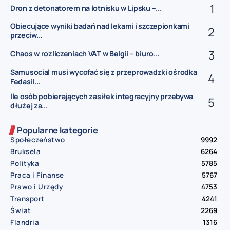
Dron z detonatorem na lotnisku w Lipsku –...
Obiecujące wyniki badań nad lekami i szczepionkami
przeciw...
Chaos w rozliczeniach VAT w Belgii – biuro...
Samusocial musi wycofać się z przeprowadzki ośrodka
Fedasil...
Ile osób pobierających zasiłek integracyjny przebywa
dłużej za...
Popularne kategorie
Społeczeństwo
9992
Bruksela
6264
Polityka
5785
Praca i Finanse
5767
Prawo i Urzędy
4753
Transport
4241
Świat
2269
Flandria
1316