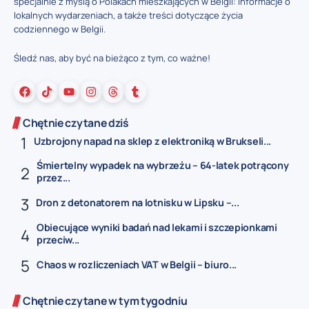
specjalnie z myślą o Polakach mieszkających w Belgii: informacje o
lokalnych wydarzeniach, a także treści dotyczące życia
codziennego w Belgii.
Śledź nas, aby być na bieżąco z tym, co ważne!
Chętnie czytane dziś
Uzbrojony napad na sklep z elektroniką w Brukseli...
Śmiertelny wypadek na wybrzeżu – 64-latek potrącony
przez...
Dron z detonatorem na lotnisku w Lipsku –...
Obiecujące wyniki badań nad lekami i szczepionkami
przeciw...
Chaos w rozliczeniach VAT w Belgii – biuro...
Chętnie czytane w tym tygodniu