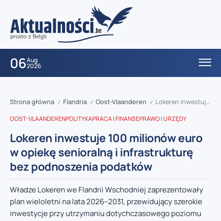
06
Aug
2026
Strona główna
Flandria
Oost-Vlaanderen
Lokeren inwestuje 100 milionów euro w opiekę senioralną i infrastrukturę bez podnoszenia podatków
/
/
/
OOST-VLAANDEREN
POLITYKA
PRACA I FINANSE
PRAWO I URZĘDY
Lokeren inwestuje 100 milionów euro
w opiekę senioralną i infrastrukturę
bez podnoszenia podatków
Władze Lokeren we Flandrii Wschodniej zaprezentowały
plan wieloletni na lata 2026–2031, przewidujący szerokie
inwestycje przy utrzymaniu dotychczasowego poziomu