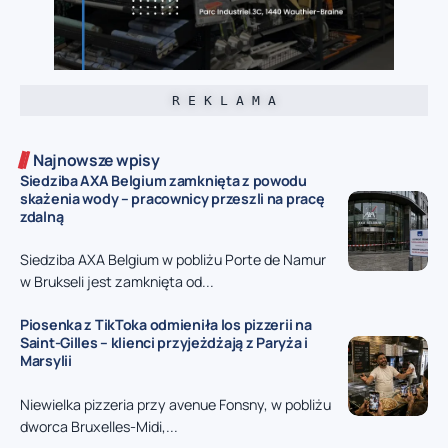
R E K L A M A
Najnowsze wpisy
Siedziba AXA Belgium zamknięta z powodu
skażenia wody – pracownicy przeszli na pracę
zdalną
Siedziba AXA Belgium w pobliżu Porte de Namur
w Brukseli jest zamknięta od...
Piosenka z TikToka odmieniła los pizzerii na
Saint-Gilles – klienci przyjeżdżają z Paryża i
Marsylii
Niewielka pizzeria przy avenue Fonsny, w pobliżu
dworca Bruxelles-Midi,...