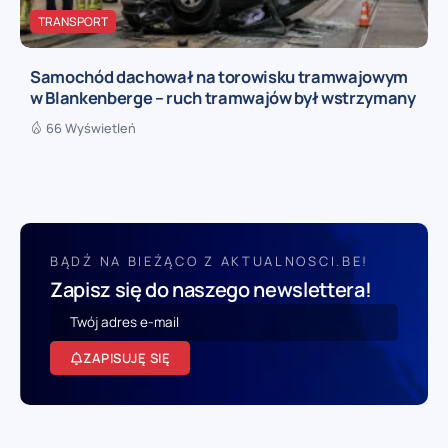
TRANSPORT
Samochód dachował na torowisku tramwajowym
w Blankenberge – ruch tramwajów był wstrzymany
66 Wyświetleń
BĄDŹ NA BIEŻĄCO Z AKTUALNOSCI.BE!
Zapisz się do naszego newslettera!
ZAPISUJĘ SIĘ