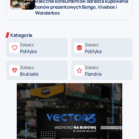
Rzecznik konsumentów odradza kupowanie
bonów prezentowych Bongo, Vivabox i
Wonderbox
Kategorie
Zobacz
Zobacz
Polityka
Polityka
Zobacz
Zobacz
Bruksela
Flandria