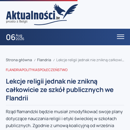
06
Aug
2026
Strona główna
Flandria
Lekcje religii jednak nie znikną całkowicie ze szkół publicznych we Flandrii
/
/
FLANDRIA
POLITYKA
SPOŁECZEŃSTWO
Lekcje religii jednak nie znikną
całkowicie ze szkół publicznych we
Flandrii
Rząd flamandzki będzie musiał zmodyfikować swoje plany
dotyczące nauczania religii i etyki świeckiej w szkołach
publicznych. Zgodnie z umową koalicyjną od września