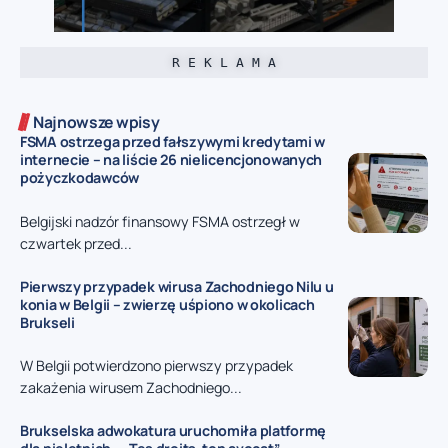
R E K L A M A
Najnowsze wpisy
FSMA ostrzega przed fałszywymi kredytami w
internecie – na liście 26 nielicencjonowanych
pożyczkodawców
Belgijski nadzór finansowy FSMA ostrzegł w
czwartek przed...
Pierwszy przypadek wirusa Zachodniego Nilu u
konia w Belgii – zwierzę uśpiono w okolicach
Brukseli
W Belgii potwierdzono pierwszy przypadek
zakażenia wirusem Zachodniego...
Brukselska adwokatura uruchomiła platformę