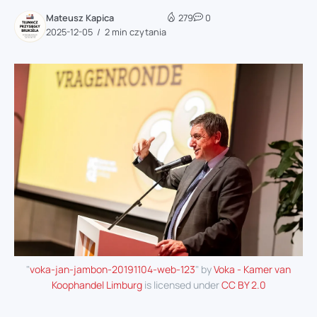
Mateusz Kapica
279
0
2025-12-05
2 min czytania
"
voka-jan-jambon-20191104-web-123
" by
Voka - Kamer van
Koophandel Limburg
is licensed under
CC BY 2.0