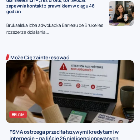
dla nieletnich – „Tes droits, ton avocat”
zapewnia kontakt z prawnikiem w ciągu 48
godzin
Brukselska izba adwokacka Barreau de Bruxelles
rozszerza działania...
Może Cię zainteresować
BELGIA
FSMA ostrzega przed fałszywymi kredytami w
internecie – na liście 26 nielicencjonowanych