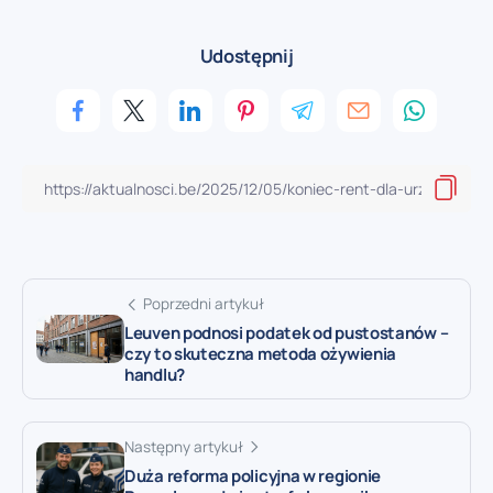
Udostępnij
Poprzedni artykuł
Leuven podnosi podatek od pustostanów –
czy to skuteczna metoda ożywienia
handlu?
Następny artykuł
Duża reforma policyjna w regionie