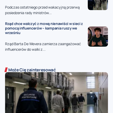
Podczas ostatniego przed wakacyjną przerwą
posiedzenia rady ministrów...
Rząd chce walczyć z mową nienawiści w sieci z
pomocą influencerów – kampania ruszy we
wrześniu
Rząd Barta De Wevera zamierza zaangażować
influencerów do walki z...
Może Cię zainteresować