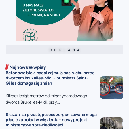
R E K L A M A
Najnowsze wpisy
Betonowe bloki nadal zajmują pas ruchu przed
dworcem Bruxelles-Midi – burmistrz Saint-
Gilles domaga się zmian
Kilkadziesiąt metrów od międzynarodowego
dworca Bruxelles-Midi, przy...
Skazani za przestępczość zorganizowaną mogą
płacić za pobyt w więzieniu – nowy projekt
ministerstwa sprawiedliwości