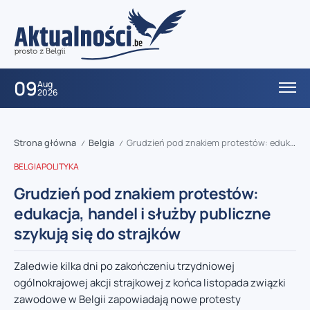
09
Aug
2026
Strona główna
Belgia
Grudzień pod znakiem protestów: edukacja, handel i służby publiczne szykują się do strajków
/
/
BELGIA
POLITYKA
Grudzień pod znakiem protestów:
edukacja, handel i służby publiczne
szykują się do strajków
Zaledwie kilka dni po zakończeniu trzydniowej
ogólnokrajowej akcji strajkowej z końca listopada związki
zawodowe w Belgii zapowiadają nowe protesty