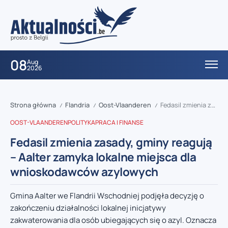
08
Aug
2026
Strona główna
Flandria
Oost-Vlaanderen
Fedasil zmienia zasady, gminy reagują – Aalter zamyka lokalne miejsca dla wnioskodawców azylowych
/
/
/
OOST-VLAANDEREN
POLITYKA
PRACA I FINANSE
Fedasil zmienia zasady, gminy reagują
– Aalter zamyka lokalne miejsca dla
wnioskodawców azylowych
Gmina Aalter we Flandrii Wschodniej podjęła decyzję o
zakończeniu działalności lokalnej inicjatywy
zakwaterowania dla osób ubiegających się o azyl. Oznacza