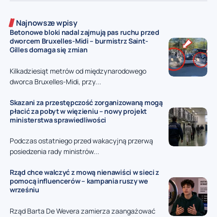
Najnowsze wpisy
Betonowe bloki nadal zajmują pas ruchu przed
dworcem Bruxelles-Midi – burmistrz Saint-
Gilles domaga się zmian
Kilkadziesiąt metrów od międzynarodowego
dworca Bruxelles-Midi, przy...
Skazani za przestępczość zorganizowaną mogą
płacić za pobyt w więzieniu – nowy projekt
ministerstwa sprawiedliwości
Podczas ostatniego przed wakacyjną przerwą
posiedzenia rady ministrów...
Rząd chce walczyć z mową nienawiści w sieci z
pomocą influencerów – kampania ruszy we
wrześniu
Rząd Barta De Wevera zamierza zaangażować