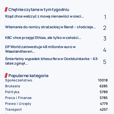
Chętnie czytane w tym tygodniu
Rząd chce walczyć z mową nienawiści w sieci...
Włamanie do remizy strażackiej w Ranst – złodzieje...
KBC chce przejąć Ethias, ale tylko w całości...
DP World zainwestuje 48 milionów euro w
Waaslandhaven...
Śmiertelny wypadek kitesurfera w Oostduinkerke – 63-
latek zginął...
Popularne kategorie
Społeczeństwo
10018
Bruksela
6285
Polityka
5789
Praca i Finanse
5785
Prawo i Urzędy
4779
Transport
4257