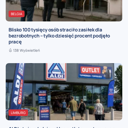
BELGIA
Blisko 100 tysięcy osób straciło zasiłek dla
bezrobotnych – tylko dziesięć procent podjęło
pracę
138 Wyświetleń
LIMBURG