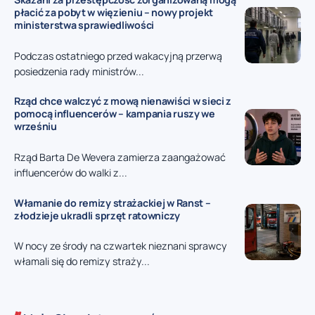
płacić za pobyt w więzieniu – nowy projekt
ministerstwa sprawiedliwości
Podczas ostatniego przed wakacyjną przerwą
posiedzenia rady ministrów...
Rząd chce walczyć z mową nienawiści w sieci z
pomocą influencerów – kampania ruszy we
wrześniu
Rząd Barta De Wevera zamierza zaangażować
influencerów do walki z...
Włamanie do remizy strażackiej w Ranst –
złodzieje ukradli sprzęt ratowniczy
W nocy ze środy na czwartek nieznani sprawcy
włamali się do remizy straży...