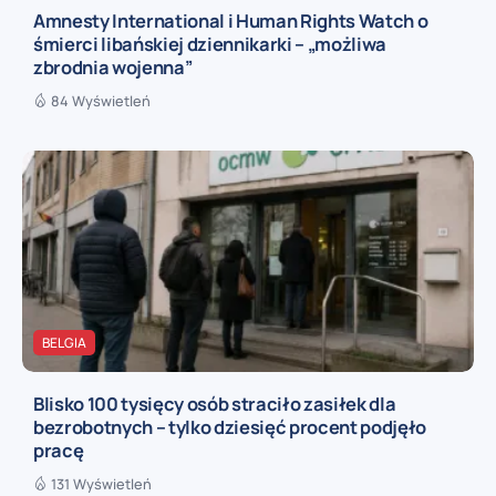
Amnesty International i Human Rights Watch o
śmierci libańskiej dziennikarki – „możliwa
zbrodnia wojenna”
84 Wyświetleń
BELGIA
Blisko 100 tysięcy osób straciło zasiłek dla
bezrobotnych – tylko dziesięć procent podjęło
pracę
131 Wyświetleń