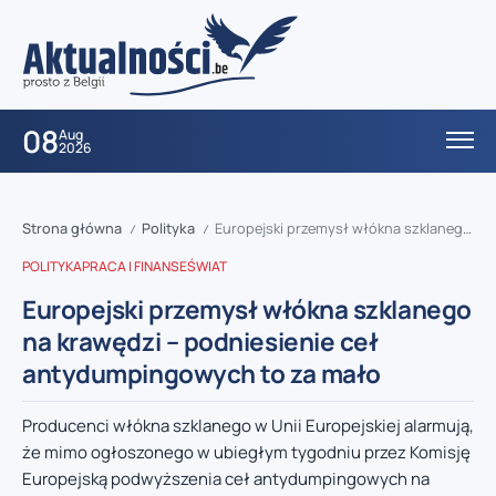
08
Aug
2026
Strona główna
Polityka
Europejski przemysł włókna szklanego na krawędzi – podniesienie ceł antydumpingowych to za mało
/
/
POLITYKA
PRACA I FINANSE
ŚWIAT
Europejski przemysł włókna szklanego
na krawędzi – podniesienie ceł
antydumpingowych to za mało
Producenci włókna szklanego w Unii Europejskiej alarmują,
że mimo ogłoszonego w ubiegłym tygodniu przez Komisję
Europejską podwyższenia ceł antydumpingowych na