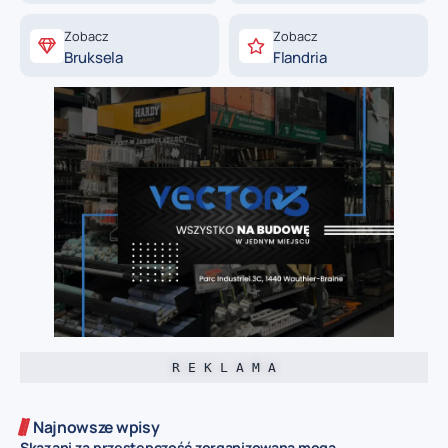
Zobacz
Zobacz
Bruksela
Flandria
R E K L A M A
Najnowsze wpisy
Skazani za przestępczość zorganizowaną mogą