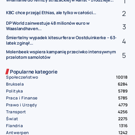
KBC chce przejąć Ethias, ale tylko w całości...
DP World zainwestuje 48 milionów euro w
Waaslandhaven...
Śmiertelny wypadek kitesurfera w Oostduinkerke – 63-
latek zginął...
Molenbeek wspiera kampanię przeciwko intensywnym
przelotom samolotów
Popularne kategorie
Społeczeństwo
10018
Bruksela
6284
Polityka
5789
Praca i Finanse
5785
Prawo i Urzędy
4779
Transport
4256
Świat
2275
Flandria
1316
Antwerpen
1242