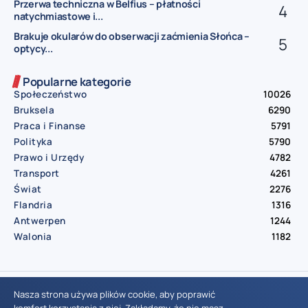
Przerwa techniczna w Belfius – płatności
natychmiastowe i...
Brakuje okularów do obserwacji zaćmienia Słońca –
optycy...
Popularne kategorie
Społeczeństwo
10026
Bruksela
6290
Praca i Finanse
5791
Polityka
5790
Prawo i Urzędy
4782
Transport
4261
Świat
2276
Flandria
1316
Antwerpen
1244
Walonia
1182
© Aktualnosci.be – All Right Reserved 2016-2026
Nasza strona używa plików cookie, aby poprawić