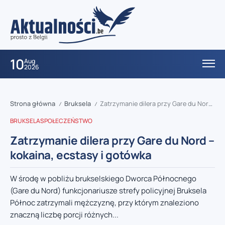
10
Aug
2026
Strona główna
Bruksela
Zatrzymanie dilera przy Gare du Nord – kokaina, ecstasy i gotówka
/
/
BRUKSELA
SPOŁECZEŃSTWO
Zatrzymanie dilera przy Gare du Nord –
kokaina, ecstasy i gotówka
W środę w pobliżu brukselskiego Dworca Północnego
(Gare du Nord) funkcjonariusze strefy policyjnej Bruksela
Północ zatrzymali mężczyznę, przy którym znaleziono
znaczną liczbę porcji różnych...