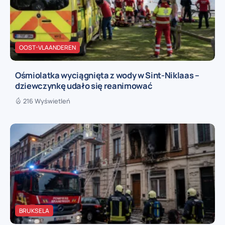
OOST-VLAANDEREN
Ośmiolatka wyciągnięta z wody w Sint-Niklaas –
dziewczynkę udało się reanimować
216 Wyświetleń
BRUKSELA