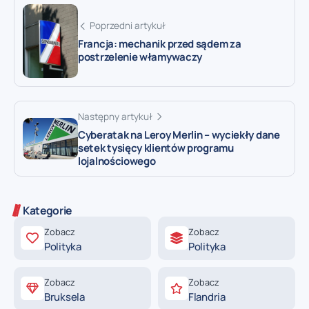
Poprzedni artykuł
Francja: mechanik przed sądem za
postrzelenie włamywaczy
Następny artykuł
Cyberatak na Leroy Merlin – wyciekły dane
setek tysięcy klientów programu
lojalnościowego
Kategorie
Zobacz
Zobacz
Polityka
Polityka
Zobacz
Zobacz
Bruksela
Flandria