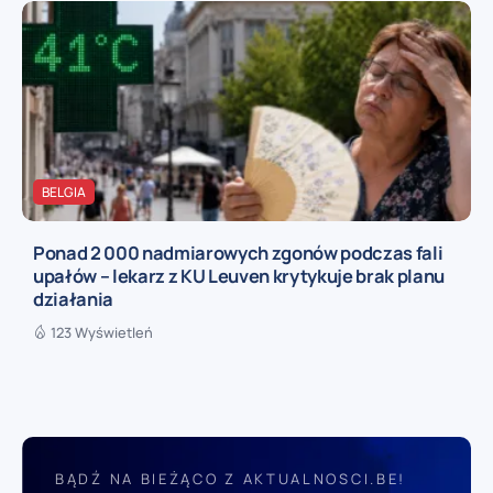
BELGIA
Ponad 2 000 nadmiarowych zgonów podczas fali
upałów – lekarz z KU Leuven krytykuje brak planu
działania
123 Wyświetleń
BĄDŹ NA BIEŻĄCO Z AKTUALNOSCI.BE!