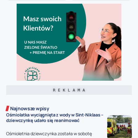
R E K L A M A
Najnowsze wpisy
Ośmiolatka wyciągnięta z wody w Sint-Niklaas –
dziewczynkę udało się reanimować
Ośmioletnia dziewczynka została w sobotę