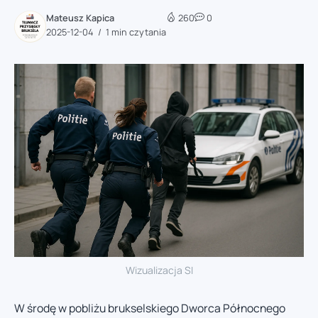
Mateusz Kapica
260
0
2025-12-04
1 min czytania
Wizualizacja SI
W środę w pobliżu brukselskiego Dworca Północnego