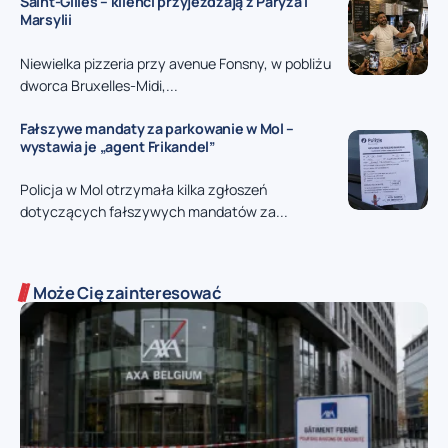
Saint-Gilles – klienci przyjeżdżają z Paryża i
Marsylii
Niewielka pizzeria przy avenue Fonsny, w pobliżu
dworca Bruxelles-Midi,...
Fałszywe mandaty za parkowanie w Mol –
wystawia je „agent Frikandel”
Policja w Mol otrzymała kilka zgłoszeń
dotyczących fałszywych mandatów za...
Może Cię zainteresować