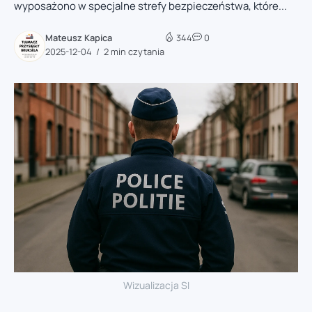
wyposażono w specjalne strefy bezpieczeństwa, które...
Mateusz Kapica
344
0
2025-12-04
2 min czytania
Wizualizacja SI