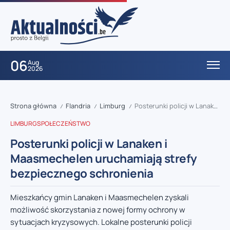
06
Aug
2026
Strona główna
Flandria
Limburg
Posterunki policji w Lanaken i Maasmechelen uruchamiają strefy bezpiecznego schronienia
/
/
/
LIMBURG
SPOŁECZEŃSTWO
Posterunki policji w Lanaken i
Maasmechelen uruchamiają strefy
bezpiecznego schronienia
Mieszkańcy gmin Lanaken i Maasmechelen zyskali
możliwość skorzystania z nowej formy ochrony w
sytuacjach kryzysowych. Lokalne posterunki policji