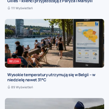
Gilles – klienci przyjeżdżają z Paryża i Marsylii
111 Wyświetleń
BELGIA
Wysokie temperatury utrzymują się w Belgii – w
niedzielę nawet 31°C
89 Wyświetleń