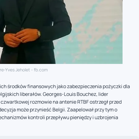
rre-Yves Jeholet - fb.com
ich środków finansowych jako zabezpieczenia pożyczki dla
gijskich liberałów. Georges-Louis Bouchez, lider
czwartkowej rozmowie na antenie RTBF ostrzegł przed
ecyzja może przynieść Belgii. Zaapelował przy tym o
chanizmów kontroli przepływu pieniędzy i uzbrojenia