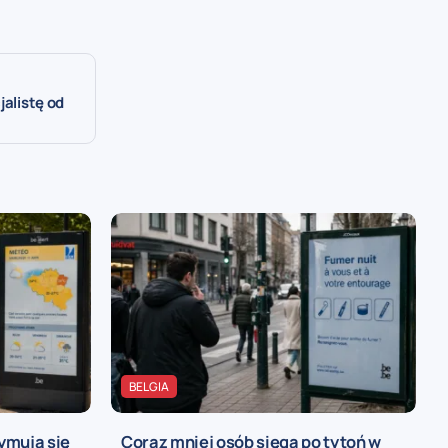
jalistę od
BELGIA
ymują się
Coraz mniej osób sięga po tytoń w