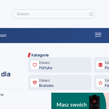
takt
Kategorie
Zobacz
Zo
Polityka
Po
 dla
Zobacz
Zo
Bruksela
Fl
żne