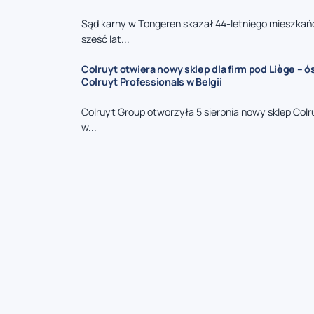
Sąd karny w Tongeren skazał 44-letniego mieszkań
sześć lat...
Colruyt otwiera nowy sklep dla firm pod Liège – 
Colruyt Professionals w Belgii
Colruyt Group otworzyła 5 sierpnia nowy sklep Colr
w...