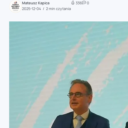
Mateusz Kapica
336
0
zaobserwuj nas
2025-12-04
2 min czytania
zaobserwuj nas
zaobserwuj nas
zaobserwuj nas