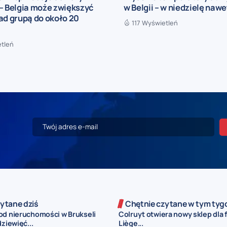
– Belgia może zwiększyć
w Belgii – w niedzielę nawe
ad grupą do około 20
117 Wyświetleń
etleń
ytane dziś
Chętnie czytane w tym tyg
od nieruchomości w Brukseli
Colruyt otwiera nowy sklep dla 
dziewięć...
Liège...