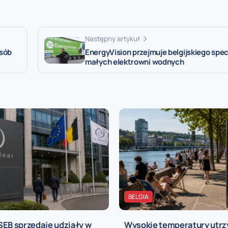
Następny artykuł
osób
EnergyVision przejmuje belgijskiego spec
małych elektrowni wodnych
BELGIA
SEB sprzedaje udziały w
Wysokie temperatury utrz