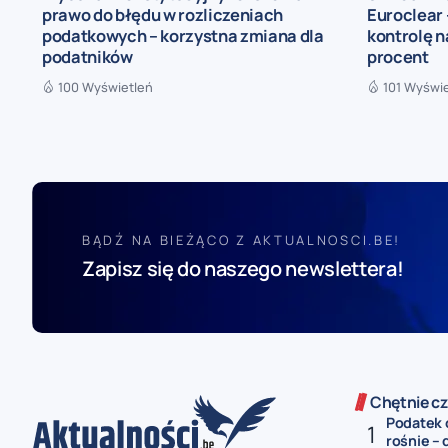
prawo do błędu w rozliczeniach
Euroclear 
podatkowych – korzystna zmiana dla
kontrolę n
podatników
procent
100 Wyświetleń
101 Wyświ
BĄDŹ NA BIEŻĄCO Z AKTUALNOSCI.BE!
Zapisz się do naszego newslettera!
Chętnie cz
Podatek 
rośnie – 