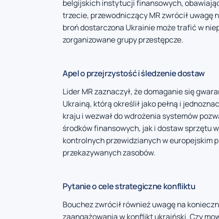
belgijskich instytucji finansowych, obawiają
trzecie, przewodniczący MR zwrócił uwagę 
broń dostarczona Ukrainie może trafić w nie
zorganizowane grupy przestępcze.
Apel o przejrzystość i śledzenie dostaw
Lider MR zaznaczył, że domaganie się gwaran
Ukrainą, którą określił jako pełną i jednoz
kraju i wezwał do wdrożenia systemów pozw
środków finansowych, jak i dostaw sprzętu 
kontrolnych przewidzianych w europejskim p
przekazywanych zasobów.
Pytanie o cele strategiczne konfliktu
Bouchez zwrócił również uwagę na konieczn
zaangażowania w konflikt ukraiński. Czy mow