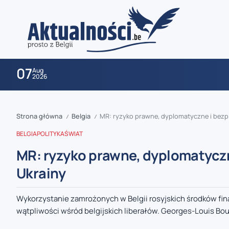
07
Aug
2026
Strona główna
Belgia
MR: ryzyko prawne, dyplomatyczne i bezp
/
/
BELGIA
POLITYKA
ŚWIAT
MR: ryzyko prawne, dyplomatyczn
Ukrainy
zaobserwuj nas
Wykorzystanie zamrożonych w Belgii rosyjskich środków fi
wątpliwości wśród belgijskich liberałów. Georges-Louis Bouc
zaobserwuj nas