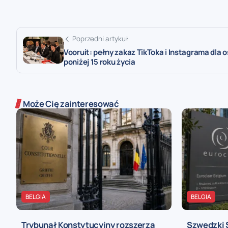
Poprzedni artykuł
Vooruit: pełny zakaz TikToka i Instagrama dla 
poniżej 15 roku życia
Może Cię zainteresować
BELGIA
BELGIA
Trybunał Konstytucyjny rozszerza
Szwedzki 