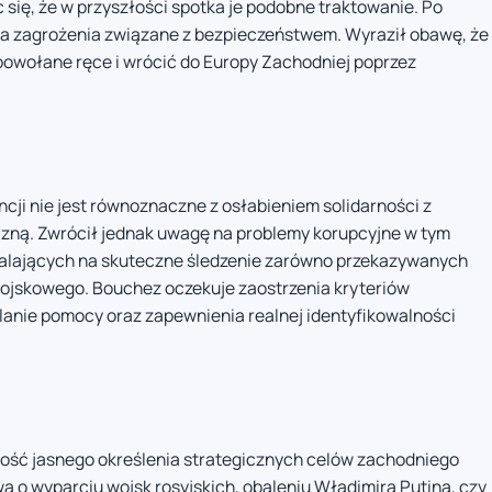
c się, że w przyszłości spotka je podobne traktowanie. Po
na zagrożenia związane z bezpieczeństwem. Wyraził obawę, że
powołane ręce i wrócić do Europy Zachodniej poprzez
cji nie jest równoznaczne z osłabieniem solidarności z
naczną. Zwrócił jednak uwagę na problemy korupcyjne w tym
alających na skuteczne śledzenie zarówno przekazywanych
wojskowego. Bouchez oczekuje zaostrzenia kryteriów
lanie pomocy oraz zapewnienia realnej identyfikowalności
ość jasnego określenia strategicznych celów zachodniego
a o wyparciu wojsk rosyjskich, obaleniu Władimira Putina, czy