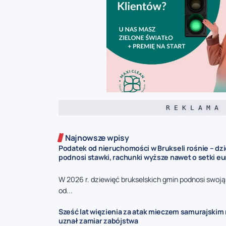
R E K L A M A
Najnowsze wpisy
Podatek od nieruchomości w Brukseli rośnie – dz
podnosi stawki, rachunki wyższe nawet o setki eu
W 2026 r. dziewięć brukselskich gmin podnosi swoj
od...
Sześć lat więzienia za atak mieczem samurajskim n
uznał zamiar zabójstwa