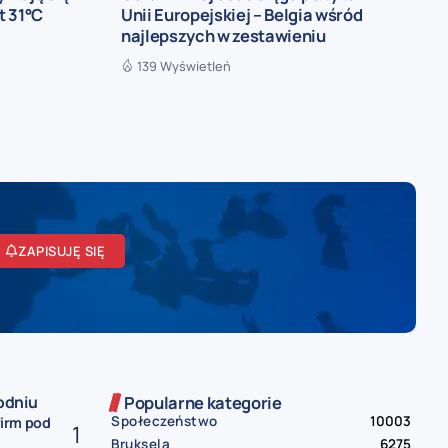
t 31°C
Unii Europejskiej – Belgia wśród
najlepszych w zestawieniu
139 Wyświetleń
ZAPISUJĘ SIĘ
odniu
Popularne kategorie
Społeczeństwo
10003
firm pod
Bruksela
6275