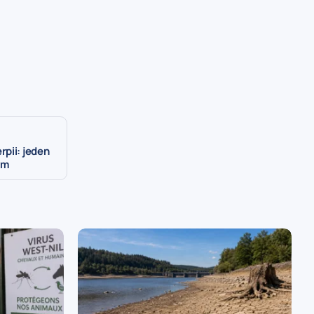
pii: jeden
ym