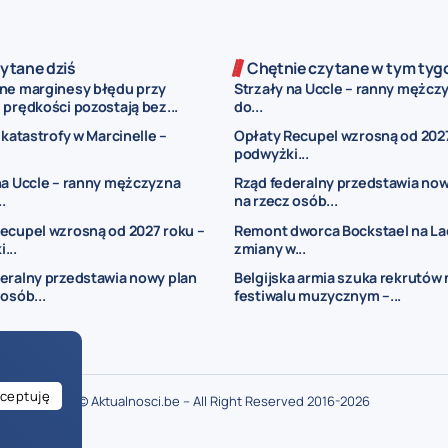
ytane dziś
Chętnie czytane w tym tyg
ne marginesy błędu przy
Strzały na Uccle – ranny mężczy
prędkości pozostają bez...
do...
 katastrofy w Marcinelle –
Opłaty Recupel wzrosną od 2027
podwyżki...
na Uccle – ranny mężczyzna
Rząd federalny przedstawia now
..
na rzecz osób...
ecupel wzrosną od 2027 roku –
Remont dworca Bockstael na La
...
zmiany w...
eralny przedstawia nowy plan
Belgijska armia szuka rekrutów 
 osób...
festiwalu muzycznym –...
ceptuję
© Aktualnosci.be – All Right Reserved 2016-2026