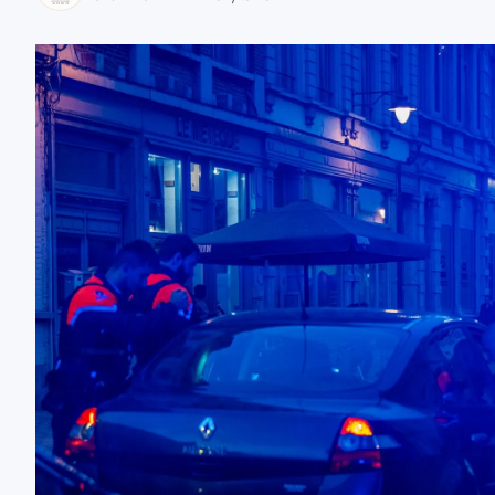
zaobserwuj nas
zaobserwuj nas
zaobserwuj nas
zaobserwuj nas