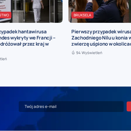
STWO
BRUKSELA
rzypadek hantawirusa
Pierwszy przypadek wirus
des wykryty we Francji –
Zachodniego Nilu u konia w
dróżował przez kraj w
zwierzę uśpiono w okolica
94 Wyświetleń
tleń