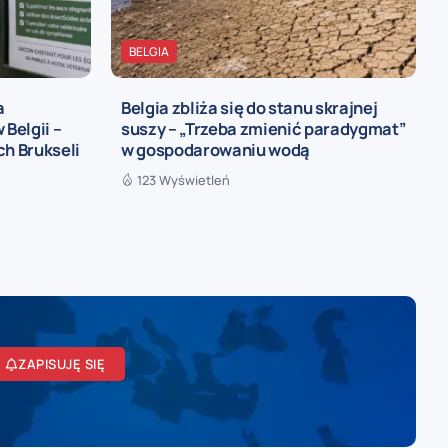
BELGIA
a
Belgia zbliża się do stanu skrajnej
 Belgii –
suszy – „Trzeba zmienić paradygmat”
ch Brukseli
w gospodarowaniu wodą
123 Wyświetleń
ZAPISUJĘ SIĘ