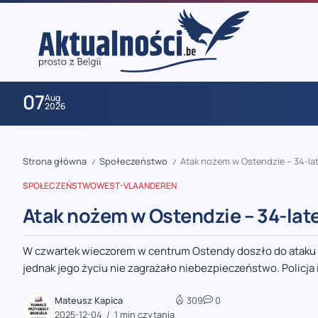
07
Aug
2026
Strona główna
Społeczeństwo
Atak nożem w Ostendzie – 34-late
/
/
SPOŁECZEŃSTWO
WEST-VLAANDEREN
Atak nożem w Ostendzie – 34-latek
W czwartek wieczorem w centrum Ostendy doszło do ataku 
zaobserwuj nas
jednak jego życiu nie zagrażało niebezpieczeństwo. Policja i
zaobserwuj nas
Mateusz Kapica
309
0
2025-12-04
1 min czytania