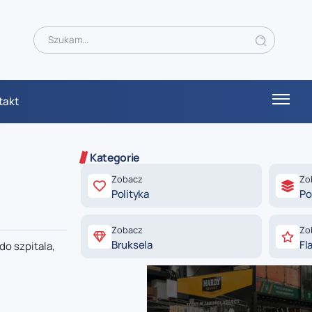
takt
Kategorie
Zobacz
Zo
Polityka
Po
Zobacz
Zo
Bruksela
Fl
o szpitala,