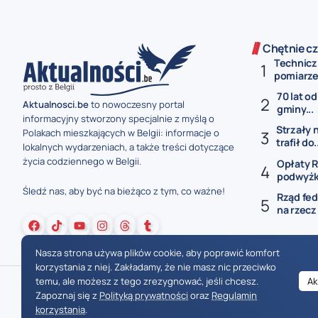
Chętnie cz
Technicz
pomiarze 
70 lat od
Aktualnosci.be
to nowoczesny portal
gminy...
informacyjny stworzony specjalnie z myślą o
Strzały 
Polakach mieszkających w Belgii: informacje o
trafił do.
lokalnych wydarzeniach, a także treści dotyczące
życia codziennego w Belgii.
Opłaty R
podwyżki
Śledź nas, aby być na bieżąco z tym, co ważne!
Rząd fed
na rzecz
Nasza strona używa plików cookie, aby poprawić komfort
korzystania z niej. Zakładamy, że nie masz nic przeciwko
temu, ale możesz z tego zrezygnować, jeśli chcesz.
Ak
Zapoznaj się z
Polityką prywatności
oraz
Regulamin
korzystania
.