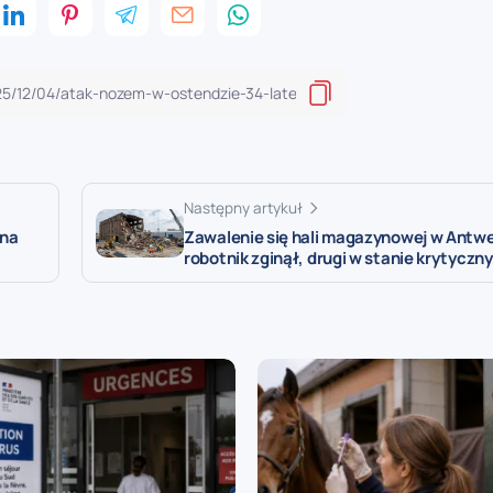
Następny artykuł
 na
Zawalenie się hali magazynowej w Antwer
robotnik zginął, drugi w stanie krytyczn