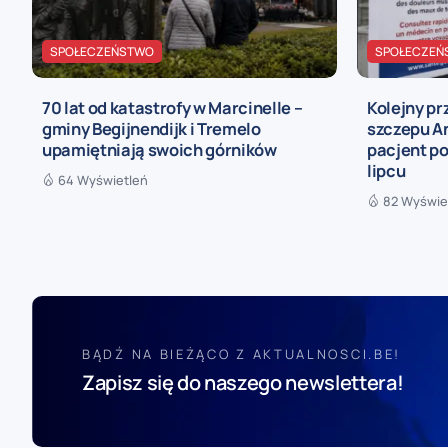
SPOŁECZEŃSTWO
SPOŁECZEŃ
70 lat od katastrofy w Marcinelle –
Kolejny p
gminy Begijnendijk i Tremelo
szczepu An
upamiętniają swoich górników
pacjent po
lipcu
64 Wyświetleń
82 Wyświe
BĄDŹ NA BIEŻĄCO Z AKTUALNOSCI.BE!
Zapisz się do naszego newslettera!