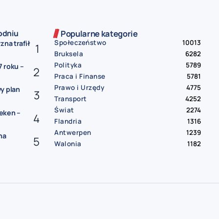
odniu
Popularne kategorie
Społeczeństwo
10013
zna trafił
Bruksela
6282
Polityka
5789
 roku –
Praca i Finanse
5781
Prawo i Urzędy
4775
y plan
Transport
4252
Świat
2274
eken –
Flandria
1316
Antwerpen
1239
na
Walonia
1182