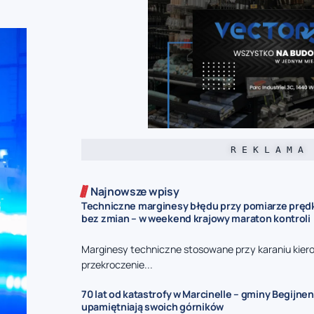
R E K L A M A
Najnowsze wpisy
Techniczne marginesy błędu przy pomiarze prędk
bez zmian – w weekend krajowy maraton kontroli
Marginesy techniczne stosowane przy karaniu kie
przekroczenie...
70 lat od katastrofy w Marcinelle – gminy Begijnen
upamiętniają swoich górników