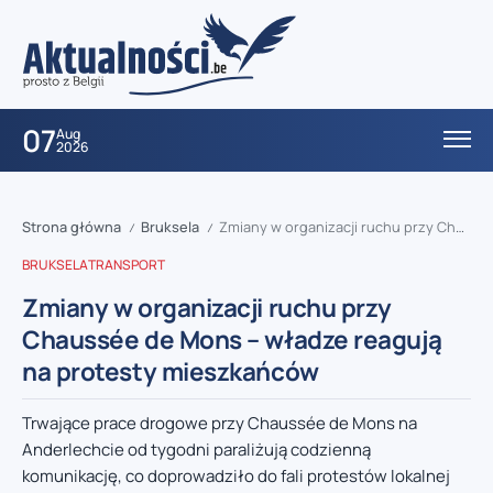
07
Aug
2026
Strona główna
Bruksela
Zmiany w organizacji ruchu przy Chaussée de Mons – władze reagują na protesty mieszkańców
/
/
BRUKSELA
TRANSPORT
Zmiany w organizacji ruchu przy
Chaussée de Mons – władze reagują
na protesty mieszkańców
Trwające prace drogowe przy Chaussée de Mons na
Anderlechcie od tygodni paraliżują codzienną
komunikację, co doprowadziło do fali protestów lokalnej