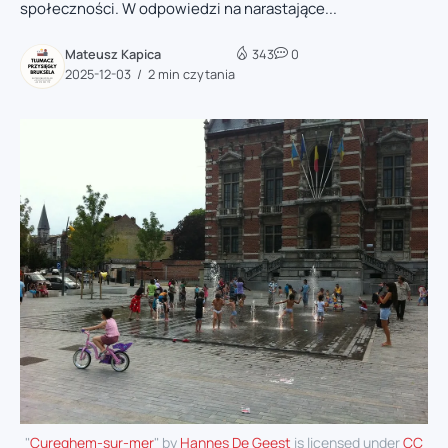
społeczności. W odpowiedzi na narastające...
Mateusz Kapica
343
0
2025-12-03
2 min czytania
"
Cureghem-sur-mer
" by
Hannes De Geest
is licensed under
CC