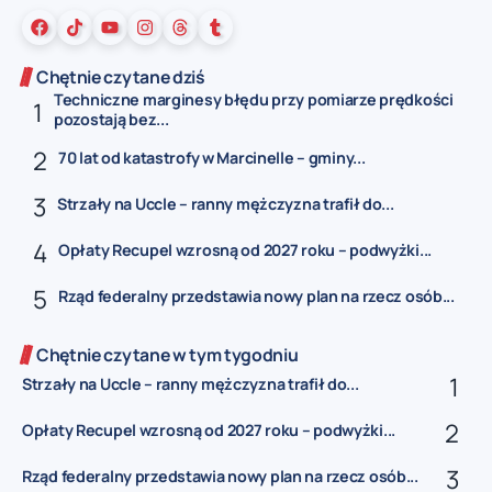
Chętnie czytane dziś
Techniczne marginesy błędu przy pomiarze prędkości
pozostają bez...
70 lat od katastrofy w Marcinelle – gminy...
Strzały na Uccle – ranny mężczyzna trafił do...
Opłaty Recupel wzrosną od 2027 roku – podwyżki...
Rząd federalny przedstawia nowy plan na rzecz osób...
Chętnie czytane w tym tygodniu
Strzały na Uccle – ranny mężczyzna trafił do...
Opłaty Recupel wzrosną od 2027 roku – podwyżki...
Rząd federalny przedstawia nowy plan na rzecz osób...