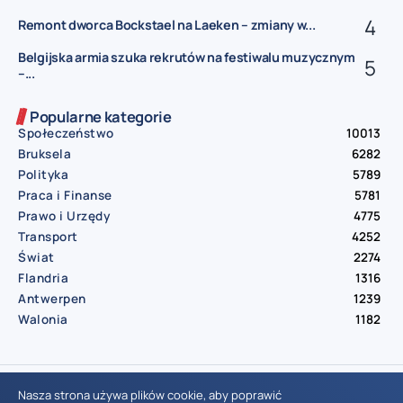
Remont dworca Bockstael na Laeken – zmiany w...
Belgijska armia szuka rekrutów na festiwalu muzycznym
–...
Popularne kategorie
Społeczeństwo
10013
Bruksela
6282
Polityka
5789
Praca i Finanse
5781
Prawo i Urzędy
4775
Transport
4252
Świat
2274
Flandria
1316
Antwerpen
1239
Walonia
1182
© Aktualnosci.be – All Right Reserved 2016-2026
Nasza strona używa plików cookie, aby poprawić