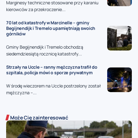
Marginesy techniczne stosowane przy karaniu
kierowców za przekroczenie...
70 lat od katastrofy w Marcinelle – gminy
Begijnendijk i Tremelo upamiętniają swoich
górników
Gminy Begijnendijk i Tremelo obchodzą
siedemdziesiątą rocznicę katastrofy...
Strzały na Uccle – ranny mężczyzna trafił do
szpitala, policja mówi o sporze prywatnym
W środę wieczorem na Uccle postrzelony został
mężczyzna –...
Może Cię zainteresować