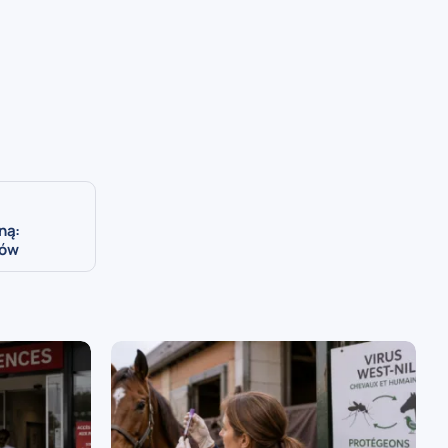
ną:
ców