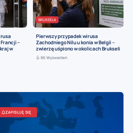
BRUKSELA
irusa
Pierwszy przypadek wirusa
Francji –
Zachodniego Nilu u konia w Belgii –
kraj w
zwierzę uśpiono w okolicach Brukseli
86 Wyświetleń
ZAPISUJĘ SIĘ