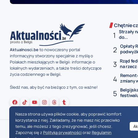
Chętnie cz
Strzały n
do...
Opłaty R
Aktualnosci.be
to nowoczesny portal
podwyżki
informacyjny stworzony specjalnie z myślą o
Rząd fed
Polakach mieszkających w Belgii: informacje o
na rzecz 
lokalnych wydarzeniach, a także treści dotyczące
życia codziennego w Belgii.
Remont 
zmiany w
Śledź nas, aby być na bieżąco z tym, co ważne!
Belgijsk
festiwal
Nasza strona używa plików cookie, aby poprawić komfort
korzystania z niej. Zakładamy, że nie masz nic przeciwko
temu, ale możesz z tego zrezygnować, jeśli chcesz.
Ak
Zapoznaj się z
Polityką prywatności
oraz
Regulamin