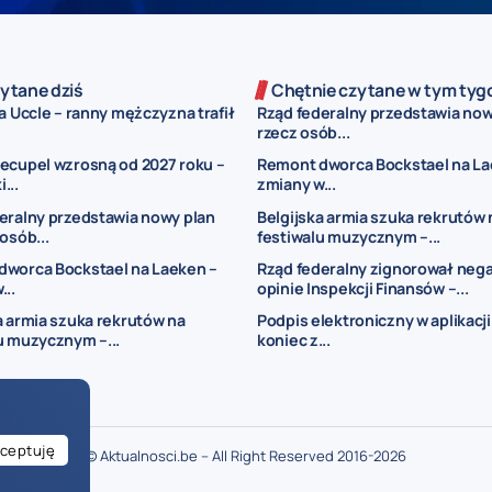
ytane dziś
Chętnie czytane w tym tyg
a Uccle – ranny mężczyzna trafił
Rząd federalny przedstawia now
rzecz osób...
ecupel wzrosną od 2027 roku –
Remont dworca Bockstael na La
...
zmiany w...
eralny przedstawia nowy plan
Belgijska armia szuka rekrutów 
osób...
festiwalu muzycznym –...
dworca Bockstael na Laeken –
Rząd federalny zignorował neg
...
opinie Inspekcji Finansów –...
a armia szuka rekrutów na
Podpis elektroniczny w aplikacj
u muzycznym –...
koniec z...
ceptuję
© Aktualnosci.be – All Right Reserved 2016-2026