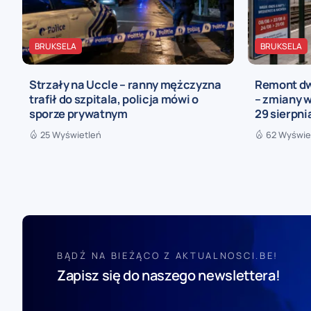
BRUKSELA
BRUKSELA
Strzały na Uccle – ranny mężczyzna
Remont dw
trafił do szpitala, policja mówi o
– zmiany w
sporze prywatnym
29 sierpni
25 Wyświetleń
62 Wyświe
BĄDŹ NA BIEŻĄCO Z AKTUALNOSCI.BE!
Zapisz się do naszego newslettera!