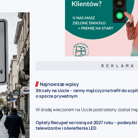
R E K L A M A
Najnowsze wpisy
Strzały na Uccle – ranny mężczyzna trafił do szpit
o sporze prywatnym
W środę wieczorem na Uccle postrzelony został mę
Opłaty Recupel wzrosną od 2027 roku – podwyżki d
telewizorów i oświetlenia LED