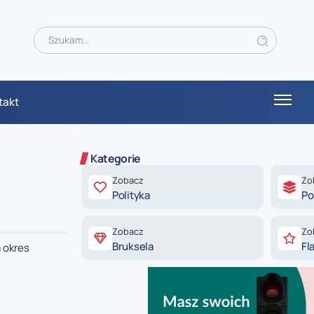
takt
Kategorie
Zobacz
Zo
Polityka
Po
Zobacz
Zo
Bruksela
Fl
 okres