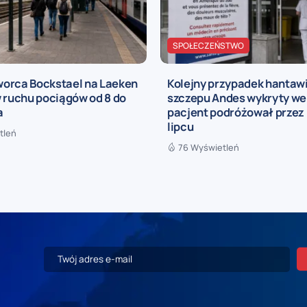
SPOŁECZEŃSTWO
orca Bockstael na Laeken
Kolejny przypadek hantaw
 ruchu pociągów od 8 do
szczepu Andes wykryty we 
a
pacjent podróżował przez 
lipcu
tleń
76 Wyświetleń