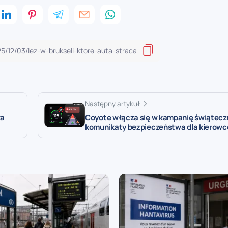
Następny artykuł
ka
Coyote włącza się w kampanię świątecz
komunikaty bezpieczeństwa dla kierow