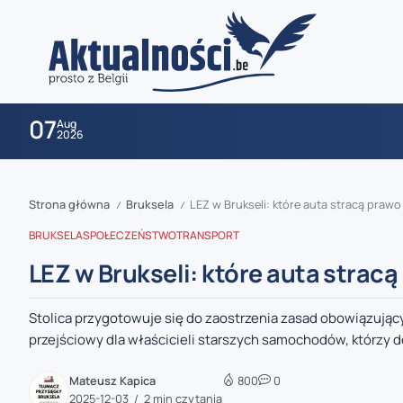
07
Aug
2026
Strona główna
Bruksela
LEZ w Brukseli: które auta stracą praw
/
/
BRUKSELA
SPOŁECZEŃSTWO
TRANSPORT
LEZ w Brukseli: które auta strac
Stolica przygotowuje się do zaostrzenia zasad obowiązujący
zaobserwuj nas
przejściowy dla właścicieli starszych samochodów, którzy do 
zaobserwuj nas
Mateusz Kapica
800
0
2025-12-03
2 min czytania