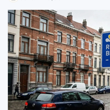
zaobserwuj nas
zaobserwuj nas
zaobserwuj nas
zaobserwuj nas