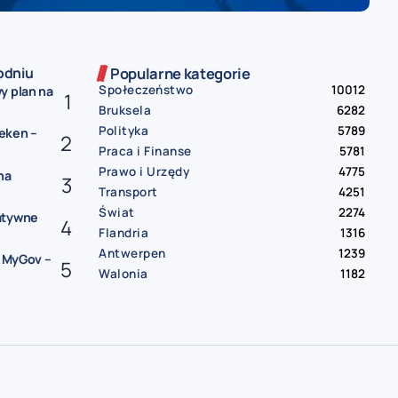
odniu
Popularne kategorie
Społeczeństwo
10012
y plan na
Bruksela
6282
Polityka
5789
eken –
Praca i Finanse
5781
Prawo i Urzędy
4775
na
Transport
4251
Świat
2274
atywne
Flandria
1316
Antwerpen
1239
i MyGov –
Walonia
1182