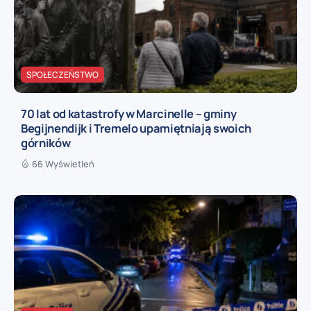
SPOŁECZEŃSTWO
70 lat od katastrofy w Marcinelle – gminy
Begijnendijk i Tremelo upamiętniają swoich
górników
66 Wyświetleń