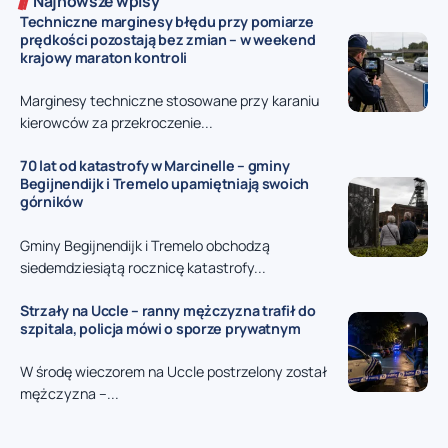
Najnowsze wpisy
Techniczne marginesy błędu przy pomiarze
prędkości pozostają bez zmian – w weekend
krajowy maraton kontroli
Marginesy techniczne stosowane przy karaniu
kierowców za przekroczenie...
70 lat od katastrofy w Marcinelle – gminy
Begijnendijk i Tremelo upamiętniają swoich
górników
Gminy Begijnendijk i Tremelo obchodzą
siedemdziesiątą rocznicę katastrofy...
Strzały na Uccle – ranny mężczyzna trafił do
szpitala, policja mówi o sporze prywatnym
W środę wieczorem na Uccle postrzelony został
mężczyzna –...