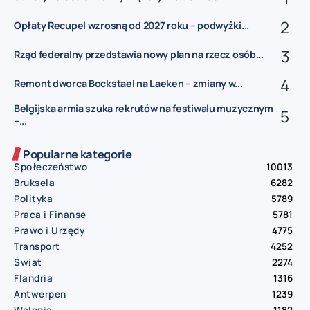
Opłaty Recupel wzrosną od 2027 roku – podwyżki...
Rząd federalny przedstawia nowy plan na rzecz osób...
Remont dworca Bockstael na Laeken – zmiany w...
Belgijska armia szuka rekrutów na festiwalu muzycznym
–...
Popularne kategorie
Społeczeństwo
10013
Bruksela
6282
Polityka
5789
Praca i Finanse
5781
Prawo i Urzędy
4775
Transport
4252
Świat
2274
Flandria
1316
Antwerpen
1239
Walonia
1182