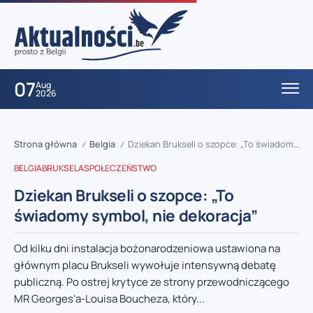
07
Aug
2026
Strona główna
Belgia
Dziekan Brukseli o szopce: „To świadomy symbol, nie dekoracja”
/
/
BELGIA
BRUKSELA
SPOŁECZEŃSTWO
Dziekan Brukseli o szopce: „To
świadomy symbol, nie dekoracja”
Od kilku dni instalacja bożonarodzeniowa ustawiona na
głównym placu Brukseli wywołuje intensywną debatę
publiczną. Po ostrej krytyce ze strony przewodniczącego
MR Georges’a-Louisa Boucheza, który...