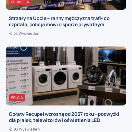
BRUKSELA
Strzały na Uccle – ranny mężczyzna trafił do
szpitala, policja mówi o sporze prywatnym
53 Wyświetleń
BELGIA
Opłaty Recupel wzrosną od 2027 roku – podwyżki
dla pralek, telewizorów i oświetlenia LED
93 Wyświetleń