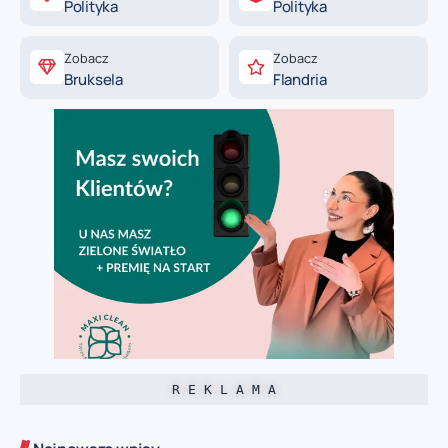
Polityka
Polityka
Zobacz
Zobacz
Bruksela
Flandria
R E K L A M A