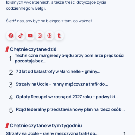
lokalnych wydarzeniach, a także treści dotyczące życia
codziennego w Belgii.
Śledź nas, aby być na bieżąco z tym, co ważne!
Chętnie czytane dziś
Techniczne marginesy błędu przy pomiarze prędkości
pozostają bez...
70 lat od katastrofy w Marcinelle – gminy...
Strzały na Uccle – ranny mężczyzna trafił do...
Opłaty Recupel wzrosną od 2027 roku – podwyżki...
Rząd federalny przedstawia nowy plan na rzecz osób...
Chętnie czytane w tym tygodniu
Strzały na Uccle – ranny mężczyzna trafił do...