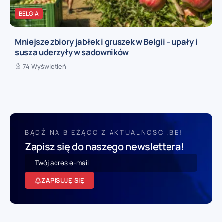
BELGIA
Mniejsze zbiory jabłek i gruszek w Belgii – upały i
susza uderzyły w sadowników
74 Wyświetleń
BĄDŹ NA BIEŻĄCO Z AKTUALNOSCI.BE!
Zapisz się do naszego newslettera!
ZAPISUJĘ SIĘ