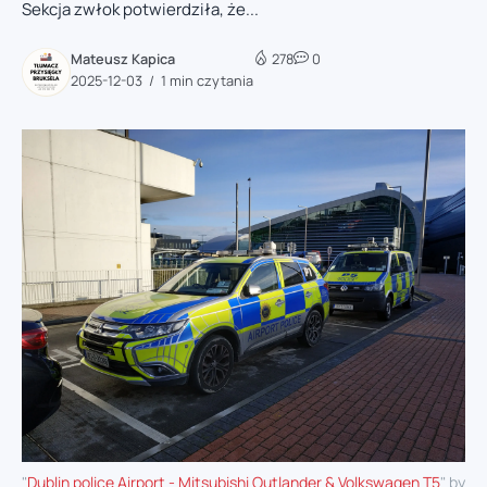
Sekcja zwłok potwierdziła, że...
Mateusz Kapica
278
0
2025-12-03
1 min czytania
"
Dublin police Airport - Mitsubishi Outlander & Volkswagen T5
" by