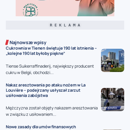
R E K L A M A
Najnowsze wpisy
Cukrownia w Tienen świętuje 190 lat istnienia –
„kolejne 190 lat byłoby piękne”
Tiense Suikerraffinaderij, największy producent
cukru w Belgii, obchodzi...
Nakaz aresztowania po ataku nożem w La
Louvière – podejrzany usłyszał zarzut
usiłowania zabójstwa
Mężczyzna został objęty nakazem aresztowania
w związku z usiłowaniem...
Nowe zasady dla umów finansowych