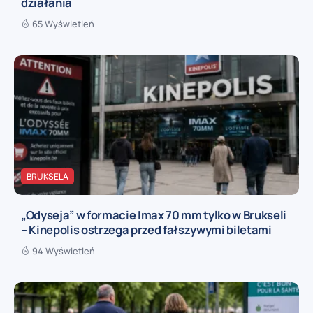
działania
65 Wyświetleń
BRUKSELA
„Odyseja” w formacie Imax 70 mm tylko w Brukseli
– Kinepolis ostrzega przed fałszywymi biletami
94 Wyświetleń