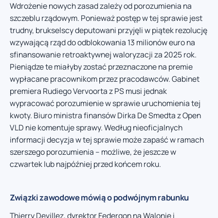
Wdrożenie nowych zasad zależy od porozumienia na
szczeblu rządowym. Ponieważ postęp w tej sprawie jest
trudny, brukselscy deputowani przyjęli w piątek rezolucję
wzywającą rząd do odblokowania 13 milionów euro na
sfinansowanie retroaktywnej waloryzacji za 2025 rok.
Pieniądze te miałyby zostać przeznaczone na premie
wypłacane pracownikom przez pracodawców. Gabinet
premiera Rudiego Vervoorta z PS musi jednak
wypracować porozumienie w sprawie uruchomienia tej
kwoty. Biuro ministra finansów Dirka De Smedta z Open
VLD nie komentuje sprawy. Według nieoficjalnych
informacji decyzja w tej sprawie może zapaść w ramach
szerszego porozumienia – możliwe, że jeszcze w
czwartek lub najpóźniej przed końcem roku.
Związki zawodowe mówią o podwójnym rabunku
Thierry Devillez, dyrektor Federgon na Walonię i