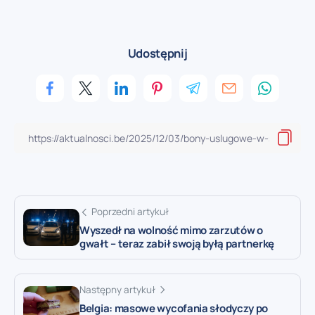
Udostępnij
Poprzedni artykuł
Wyszedł na wolność mimo zarzutów o
gwałt – teraz zabił swoją byłą partnerkę
Następny artykuł
Belgia: masowe wycofania słodyczy po