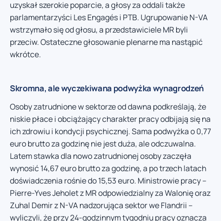
uzyskał szerokie poparcie, a głosy za oddali także
parlamentarzyści Les Engagés i PTB. Ugrupowanie N-VA
wstrzymało się od głosu, a przedstawiciele MR byli
przeciw. Ostateczne głosowanie plenarne ma nastąpić
wkrótce.
Skromna, ale wyczekiwana podwyżka wynagrodzeń
Osoby zatrudnione w sektorze od dawna podkreślają, że
niskie płace i obciążający charakter pracy odbijają się na
ich zdrowiu i kondycji psychicznej. Sama podwyżka o 0,77
euro brutto za godzinę nie jest duża, ale odczuwalna.
Latem stawka dla nowo zatrudnionej osoby zaczęła
wynosić 14,67 euro brutto za godzinę, a po trzech latach
doświadczenia rośnie do 15,53 euro. Ministrowie pracy –
Pierre-Yves Jeholet z MR odpowiedzialny za Walonię oraz
Zuhal Demir z N-VA nadzorująca sektor we Flandrii –
wyliczyli, że przy 24-godzinnym tygodniu pracy oznacza