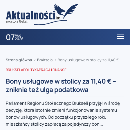
07
Aug
2026
Strona główna
Bruksela
Bony usługowe w stolicy za 11,40 € – zniknie też ulga podatkowa
/
/
BRUKSELA
POLITYKA
PRACA I FINANSE
Bony usługowe w stolicy za 11,40 € –
zniknie też ulga podatkowa
Parlament Regionu Stołecznego Brukseli przyjął w środę
decyzję, która istotnie zmieni funkcjonowanie systemu
bonów usługowych. Od początku przyszłego roku
mieszkańcy stolicy zapłacą za pojedynczy bon...