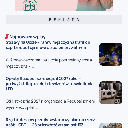
R E K L A M A
Najnowsze wpisy
Strzały na Uccle – ranny mężczyzna trafił do
szpitala, policja mówi o sporze prywatnym
W środę wieczorem na Uccle postrzelony został
mężczyzna –...
Opłaty Recupel wzrosną od 2027 roku –
podwyżki dla pralek, telewizorów i oświetlenia
LED
Od 1 stycznia 2027 r. organizacja Recupel zmieni
wysokość opłat...
Rząd federalny przedstawia nowy plan na rzecz
osób LGBT+ – 28 priorytetów zamiast 133