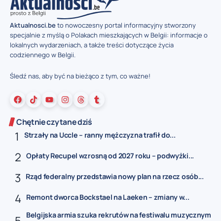
Aktualnosci.be
to nowoczesny portal informacyjny stworzony
specjalnie z myślą o Polakach mieszkających w Belgii: informacje o
lokalnych wydarzeniach, a także treści dotyczące życia
codziennego w Belgii.
Śledź nas, aby być na bieżąco z tym, co ważne!
Chętnie czytane dziś
Strzały na Uccle – ranny mężczyzna trafił do...
Opłaty Recupel wzrosną od 2027 roku – podwyżki...
Rząd federalny przedstawia nowy plan na rzecz osób...
Remont dworca Bockstael na Laeken – zmiany w...
Belgijska armia szuka rekrutów na festiwalu muzycznym