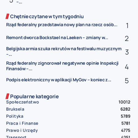
–...
Chętnie czytane w tym tygodniu
Rząd federalny przedstawia nowy plan na rzecz osób...
Remont dworca Bockstael na Laeken – zmiany w...
Belgijska armia szuka rekrutów na festiwalu muzycznym
–...
Rząd federalny zignorował negatywne opinie Inspekcji
Finansów –...
Podpis elektroniczny w aplikacji MyGov – koniec z...
Popularne kategorie
Społeczeństwo
10012
Bruksela
6282
Polityka
5789
Praca i Finanse
5781
Prawo i Urzędy
4775
Transport
4251