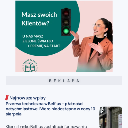
R E K L A M A
Najnowsze wpisy
Przerwa techniczna w Belfius – płatności
natychmiastowe i Wero niedostępne w nocy 10
sierpnia
Klienci banku Belfius zostali poinformowani o