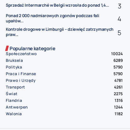
Sprzedaż Intermarché w Belgii wzrosła do ponad 1,4...
Ponad 2 000 nadmiarowych zgonów podczas fali
upałów...
Kontrole drogowe w Limburgii – dziewięć zatrzymanych
praw...
Popularne kategorie
Społeczeństwo
10024
Bruksela
6289
Polityka
5790
Praca i Finanse
5790
Prawo i Urzędy
4781
Transport
4261
Świat
2275
Flandria
1316
Antwerpen
1244
Walonia
1182