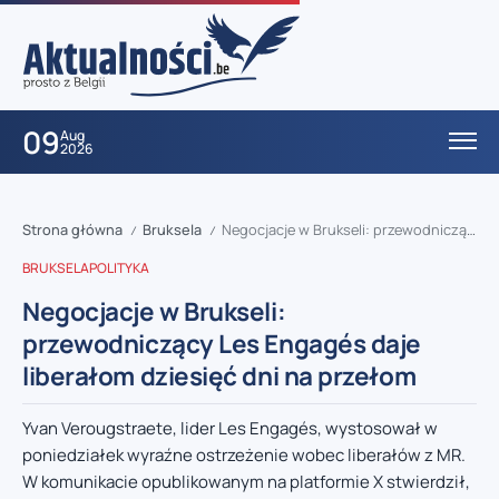
09
Aug
2026
Strona główna
Bruksela
Negocjacje w Brukseli: przewodniczący Les Engagés daje liberałom dziesięć dni na przełom
/
/
BRUKSELA
POLITYKA
Negocjacje w Brukseli:
przewodniczący Les Engagés daje
liberałom dziesięć dni na przełom
Yvan Verougstraete, lider Les Engagés, wystosował w
poniedziałek wyraźne ostrzeżenie wobec liberałów z MR.
W komunikacie opublikowanym na platformie X stwierdził,