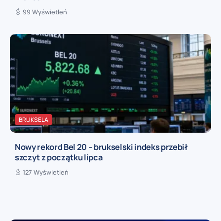
99 Wyświetleń
BRUKSELA
Nowy rekord Bel 20 – brukselski indeks przebił
szczyt z początku lipca
127 Wyświetleń