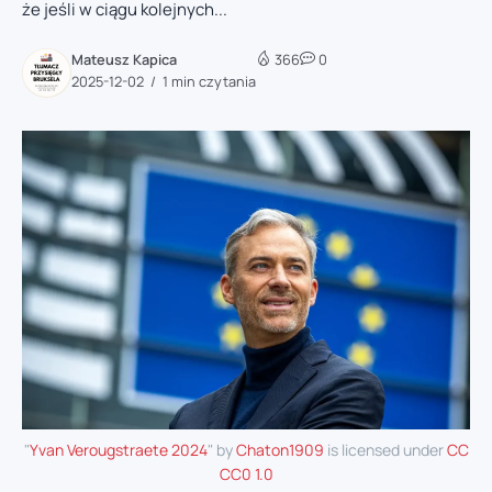
że jeśli w ciągu kolejnych...
Mateusz Kapica
366
0
2025-12-02
1 min czytania
"
Yvan Verougstraete 2024
" by
Chaton1909
is licensed under
CC
CC0 1.0