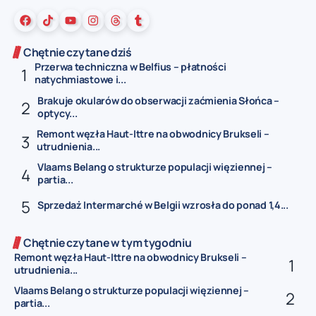
Chętnie czytane dziś
Przerwa techniczna w Belfius – płatności
natychmiastowe i...
Brakuje okularów do obserwacji zaćmienia Słońca –
optycy...
Remont węzła Haut-Ittre na obwodnicy Brukseli –
utrudnienia...
Vlaams Belang o strukturze populacji więziennej –
partia...
Sprzedaż Intermarché w Belgii wzrosła do ponad 1,4...
Chętnie czytane w tym tygodniu
Remont węzła Haut-Ittre na obwodnicy Brukseli –
utrudnienia...
Vlaams Belang o strukturze populacji więziennej –
partia...