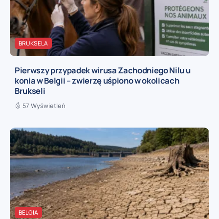
BRUKSELA
Pierwszy przypadek wirusa Zachodniego Nilu u
konia w Belgii – zwierzę uśpiono w okolicach
Brukseli
57 Wyświetleń
BELGIA