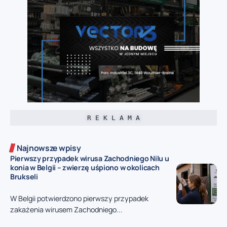
R E K L A M A
Najnowsze wpisy
Pierwszy przypadek wirusa Zachodniego Nilu u
konia w Belgii – zwierzę uśpiono w okolicach
Brukseli
W Belgii potwierdzono pierwszy przypadek
zakażenia wirusem Zachodniego...