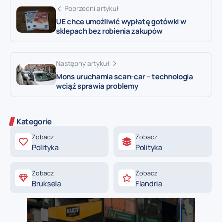
Poprzedni artykuł
UE chce umożliwić wypłatę gotówki w
sklepach bez robienia zakupów
Następny artykuł
Mons uruchamia scan-car – technologia
wciąż sprawia problemy
Kategorie
Zobacz
Zobacz
Polityka
Polityka
Zobacz
Zobacz
Bruksela
Flandria