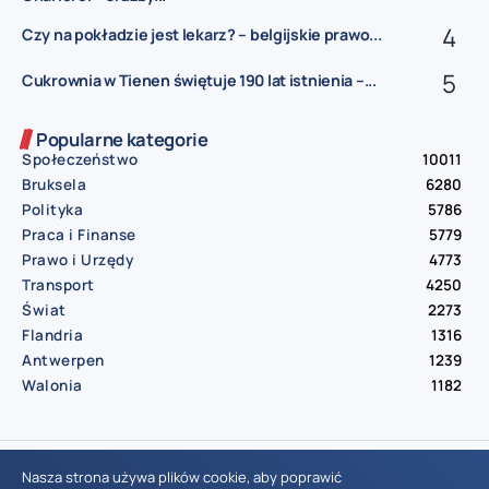
Czy na pokładzie jest lekarz? – belgijskie prawo...
Cukrownia w Tienen świętuje 190 lat istnienia –...
Popularne kategorie
Społeczeństwo
10011
Bruksela
6280
Polityka
5786
Praca i Finanse
5779
Prawo i Urzędy
4773
Transport
4250
Świat
2273
Flandria
1316
Antwerpen
1239
Walonia
1182
© Aktualnosci.be – All Right Reserved 2016-2026
Nasza strona używa plików cookie, aby poprawić