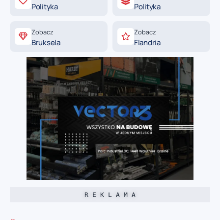
Polityka
Polityka
Zobacz
Zobacz
Bruksela
Flandria
R E K L A M A