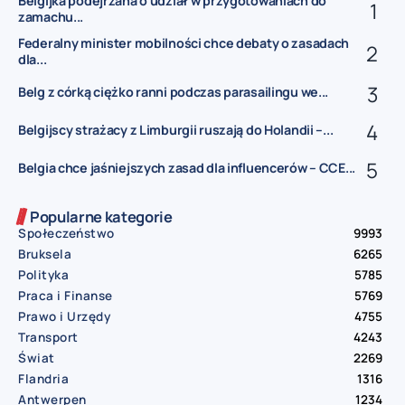
Belgijka podejrzana o udział w przygotowaniach do
zamachu...
Federalny minister mobilności chce debaty o zasadach
dla...
Belg z córką ciężko ranni podczas parasailingu we...
Belgijscy strażacy z Limburgii ruszają do Holandii –...
Belgia chce jaśniejszych zasad dla influencerów – CCE...
Popularne kategorie
Społeczeństwo
9993
Bruksela
6265
Polityka
5785
Praca i Finanse
5769
Prawo i Urzędy
4755
Transport
4243
Świat
2269
Flandria
1316
Antwerpen
1234