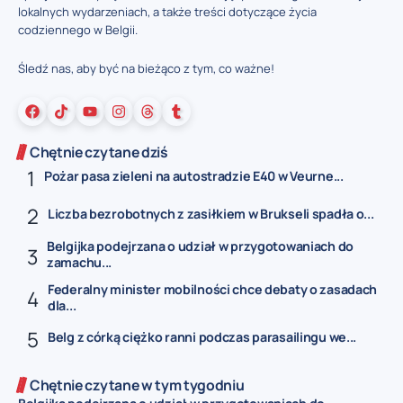
lokalnych wydarzeniach, a także treści dotyczące życia
codziennego w Belgii.
Śledź nas, aby być na bieżąco z tym, co ważne!
Chętnie czytane dziś
Pożar pasa zieleni na autostradzie E40 w Veurne...
Liczba bezrobotnych z zasiłkiem w Brukseli spadła o...
Belgijka podejrzana o udział w przygotowaniach do
zamachu...
Federalny minister mobilności chce debaty o zasadach
dla...
Belg z córką ciężko ranni podczas parasailingu we...
Chętnie czytane w tym tygodniu