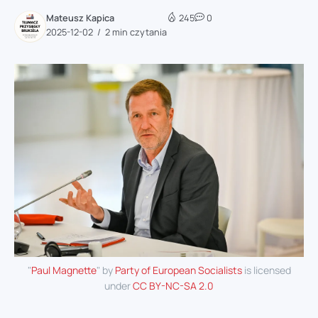
Mateusz Kapica
245
0
2025-12-02
2 min czytania
"
Paul Magnette
" by
Party of European Socialists
is licensed
under
CC BY-NC-SA 2.0