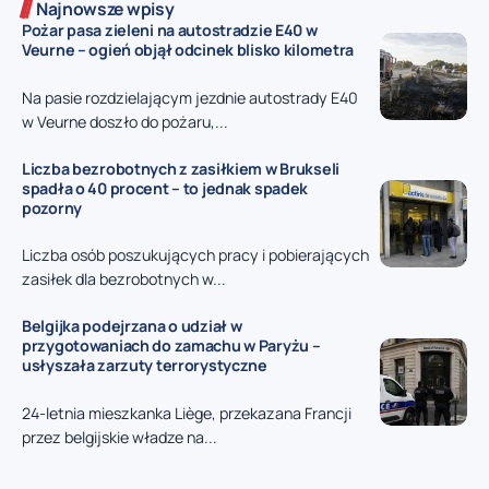
Najnowsze wpisy
Pożar pasa zieleni na autostradzie E40 w
Veurne – ogień objął odcinek blisko kilometra
Na pasie rozdzielającym jezdnie autostrady E40
w Veurne doszło do pożaru,...
Liczba bezrobotnych z zasiłkiem w Brukseli
spadła o 40 procent – to jednak spadek
pozorny
Liczba osób poszukujących pracy i pobierających
zasiłek dla bezrobotnych w...
Belgijka podejrzana o udział w
przygotowaniach do zamachu w Paryżu –
usłyszała zarzuty terrorystyczne
24-letnia mieszkanka Liège, przekazana Francji
przez belgijskie władze na...