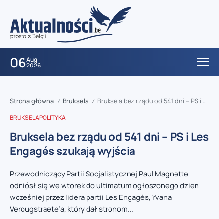
06
Aug
2026
Strona główna
Bruksela
Bruksela bez rządu od 541 dni – PS i Les Engagés szukają wyjścia
/
/
BRUKSELA
POLITYKA
Bruksela bez rządu od 541 dni – PS i Les
Engagés szukają wyjścia
Przewodniczący Partii Socjalistycznej Paul Magnette
odniósł się we wtorek do ultimatum ogłoszonego dzień
wcześniej przez lidera partii Les Engagés, Yvana
Verougstraete’a, który dał stronom...