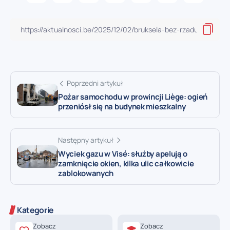
Poprzedni artykuł
Pożar samochodu w prowincji Liège: ogień
przeniósł się na budynek mieszkalny
Następny artykuł
Wyciek gazu w Visé: służby apelują o
zamknięcie okien, kilka ulic całkowicie
zablokowanych
Kategorie
Zobacz
Zobacz