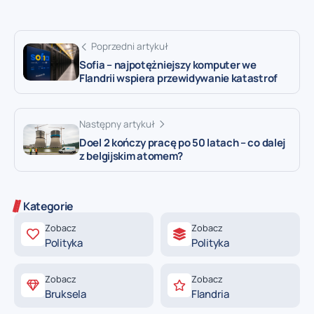
Poprzedni artykuł
Sofia – najpotężniejszy komputer we
Flandrii wspiera przewidywanie katastrof
Następny artykuł
Doel 2 kończy pracę po 50 latach – co dalej
z belgijskim atomem?
Kategorie
Zobacz
Zobacz
Polityka
Polityka
Zobacz
Zobacz
Bruksela
Flandria