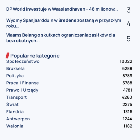
DP World inwestuje w Waaslandhaven – 48 milionów...
Wydmy Spanjaardduin w Bredene zostaną w przyszłym
roku...
Vlaams Belang o skutkach ograniczenia zasiłków dla
bezrobotnych...
Popularne kategorie
Społeczeństwo
10022
Bruksela
6288
Polityka
5789
Praca i Finanse
5788
Prawo i Urzędy
4781
Transport
4260
Świat
2275
Flandria
1316
Antwerpen
1244
Walonia
1182