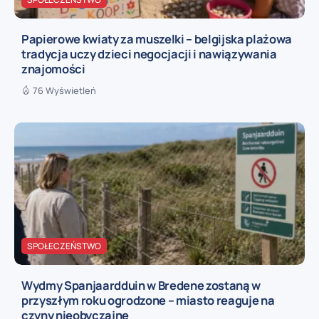
Papierowe kwiaty za muszelki – belgijska plażowa
tradycja uczy dzieci negocjacji i nawiązywania
znajomości
76 Wyświetleń
SPOŁECZEŃSTWO
Wydmy Spanjaardduin w Bredene zostaną w
przyszłym roku ogrodzone – miasto reaguje na
czyny nieobyczajne