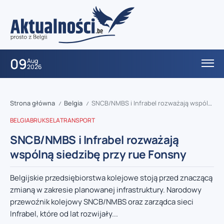
09
Aug
2026
Strona główna
Belgia
SNCB/NMBS i Infrabel rozważają wspólną siedzibę przy rue Fonsny
/
/
BELGIA
BRUKSELA
TRANSPORT
SNCB/NMBS i Infrabel rozważają
wspólną siedzibę przy rue Fonsny
Belgijskie przedsiębiorstwa kolejowe stoją przed znaczącą
zmianą w zakresie planowanej infrastruktury. Narodowy
przewoźnik kolejowy SNCB/NMBS oraz zarządca sieci
Infrabel, które od lat rozwijały...