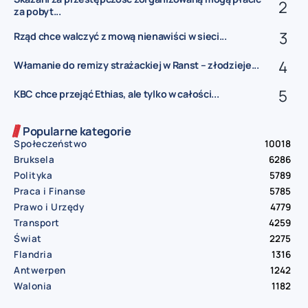
za pobyt...
Rząd chce walczyć z mową nienawiści w sieci...
Włamanie do remizy strażackiej w Ranst – złodzieje...
KBC chce przejąć Ethias, ale tylko w całości...
Popularne kategorie
Społeczeństwo
10018
Bruksela
6286
Polityka
5789
Praca i Finanse
5785
Prawo i Urzędy
4779
Transport
4259
Świat
2275
Flandria
1316
Antwerpen
1242
Walonia
1182