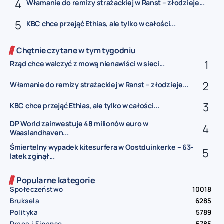
Włamanie do remizy strażackiej w Ranst – złodzieje...
KBC chce przejąć Ethias, ale tylko w całości...
Chętnie czytane w tym tygodniu
Rząd chce walczyć z mową nienawiści w sieci...
Włamanie do remizy strażackiej w Ranst – złodzieje...
KBC chce przejąć Ethias, ale tylko w całości...
DP World zainwestuje 48 milionów euro w
Waaslandhaven...
Śmiertelny wypadek kitesurfera w Oostduinkerke – 63-
latek zginął...
Popularne kategorie
Społeczeństwo
10018
Bruksela
6285
Polityka
5789
Praca i Finanse
5785