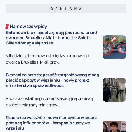
R E K L A M A
Najnowsze wpisy
Betonowe bloki nadal zajmują pas ruchu przed
dworcem Bruxelles-Midi – burmistrz Saint-
Gilles domaga się zmian
Kilkadziesiąt metrów od międzynarodowego
dworca Bruxelles-Midi, przy...
Skazani za przestępczość zorganizowaną mogą
płacić za pobyt w więzieniu – nowy projekt
ministerstwa sprawiedliwości
Podczas ostatniego przed wakacyjną przerwą
posiedzenia rady ministrów...
Rząd chce walczyć z mową nienawiści w sieci z
pomocą influencerów – kampania ruszy we
wrześniu