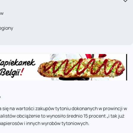
ów
regiony
w
 się na wartości zakupów tytoniu dokonanych w prowincji w
listów obciążenie to wynosiło średnio 15 procent „i tak już
papierosów i innych wyrobów tytoniowych.