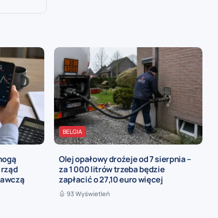
BELGIA
 mogą
Olej opałowy drożeje od 7 sierpnia –
 rząd
za 1 000 litrów trzeba będzie
rawczą
zapłacić o 27,10 euro więcej
93 Wyświetleń