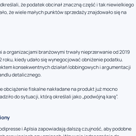
reślali, że podatek obcinał znaczną część i tak niewielkiego
iało, że wiele małych punktów sprzedaży znajdowało się na
i a organizacjami branżowymi trwały nieprzerwanie od 2019
2 roku, kiedy udało się wynegocjować obniżenie podatku.
efektem konsekwentnych działań lobbingowych i argumentacji
andlu detalicznego.
e obciążenie fiskalne nakładane na produkt już mocno
iło do sytuacji, którą określali jako „podwójną karę”.
giony
ipresse i Aplsia zapowiadają dalszą czujność, aby podobne