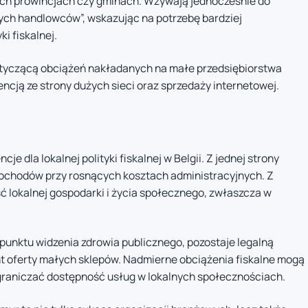
ych prowincjach czy gminach. Wzywają jednocześnie do
ych handlowców”, wskazując na potrzebę bardziej
i fiskalnej.
dotyczącą obciążeń nakładanych na małe przedsiębiorstwa
ncją ze strony dużych sieci oraz sprzedaży internetowej.
 dla lokalnej polityki fiskalnej w Belgii. Z jednej strony
chodów przy rosnących kosztach administracyjnych. Z
ć lokalnej gospodarki i życia społecznego, zwłaszcza w
 punktu widzenia zdrowia publicznego, pozostaje legalną
nt oferty małych sklepów. Nadmierne obciążenia fiskalne mogą
graniczać dostępność usług w lokalnych społecznościach.