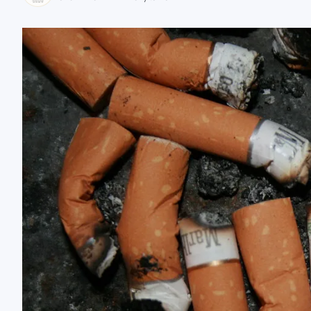
zaobserwuj nas
zaobserwuj nas
zaobserwuj nas
zaobserwuj nas