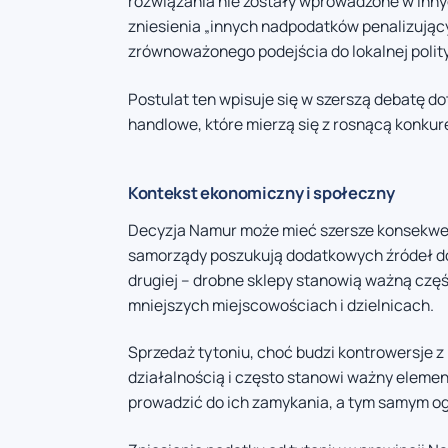
rozwiązania nie zostały wprowadzone w inn
zniesienia „innych nadpodatków penalizując
zrównoważonego podejścia do lokalnej polityk
Postulat ten wpisuje się w szerszą debatę 
handlowe, które mierzą się z rosnącą konkure
Kontekst ekonomiczny i społeczny
Decyzja Namur może mieć szersze konsekwencje
samorządy poszukują dodatkowych źródeł do
drugiej – drobne sklepy stanowią ważną częś
mniejszych miejscowościach i dzielnicach.
Sprzedaż tytoniu, choć budzi kontrowersje z
działalnością i często stanowi ważny eleme
prowadzić do ich zamykania, a tym samym o