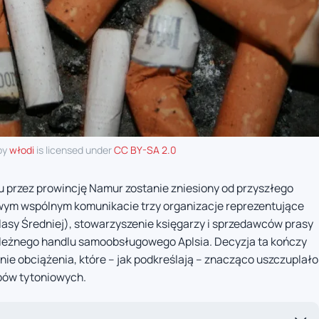
by
włodi
is licensed under
CC BY-SA 2.0
 przez prowincję Namur zostanie zniesiony od przyszłego
owym wspólnym komunikacie trzy organizacje reprezentujące
lasy Średniej), stowarzyszenie księgarzy i sprzedawców prasy
ależnego handlu samoobsługowego Aplsia. Decyzja ta kończy
enie obciążenia, które – jak podkreślają – znacząco uszczuplało
obów tytoniowych.