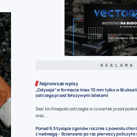
R E K L A M A
Najnowsze wpisy
„Odyseja” w formacie Imax 70 mm tylko w Brukseli
ostrzega przed fałszywymi biletami
Sieć kin Kinepolis ostrzegła w czwartek przed podro
oraz...
Ponad 9,5 tysiąca zgonów rocznie z powodu cho
z nadwagą – Sciensano po raz pierwszy policzyło 