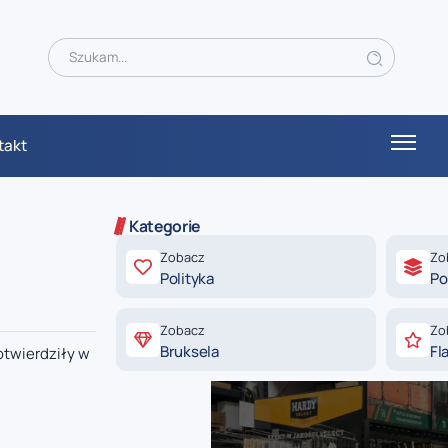
takt
Kategorie
Zobacz
Zo
Polityka
Po
Zobacz
Zo
Bruksela
Fl
otwierdziły w