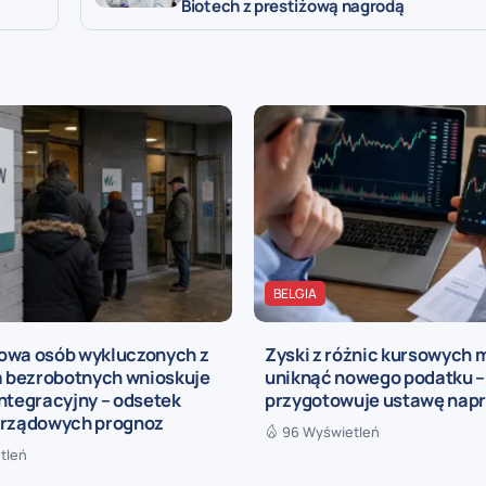
Biotech z prestiżową nagrodą
BELGIA
owa osób wykluczonych z
Zyski z różnic kursowych
a bezrobotnych wnioskuje
uniknąć nowego podatku –
ntegracyjny – odsetek
przygotowuje ustawę nap
 rządowych prognoz
96 Wyświetleń
tleń