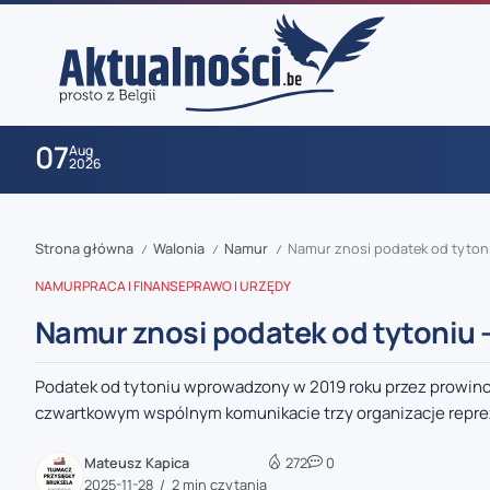
07
Aug
2026
Strona główna
Walonia
Namur
Namur znosi podatek od tytoni
/
/
/
NAMUR
PRACA I FINANSE
PRAWO I URZĘDY
Namur znosi podatek od tytoniu 
Podatek od tytoniu wprowadzony w 2019 roku przez prowincj
zaobserwuj nas
czwartkowym wspólnym komunikacie trzy organizacje reprez
zaobserwuj nas
Mateusz Kapica
272
0
2025-11-28
2 min czytania