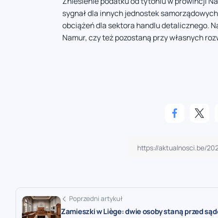
Zniesienie podatku od tytoniu w prowincji Na
sygnał dla innych jednostek samorządowych
obciążeń dla sektora handlu detalicznego. Na
Namur, czy też pozostaną przy własnych roz
Poprzedni artykuł
Zamieszki w Liège: dwie osoby staną przed są