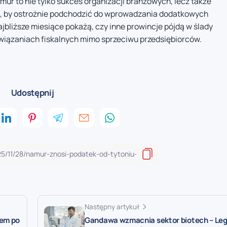
mur to nie tylko sukces organizacji branżowych, lecz także
, by ostrożnie podchodzić do wprowadzania dodatkowych
jbliższe miesiące pokażą, czy inne prowincje pójdą w ślady
wiązaniach fiskalnych mimo sprzeciwu przedsiębiorców.
Udostępnij
Następny artykuł
dem po
Gandawa wzmacnia sektor biotech – Le