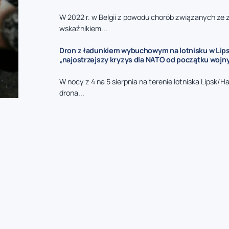
W 2022 r. w Belgii z powodu chorób związanych ze
wskaźnikiem...
Dron z ładunkiem wybuchowym na lotnisku w Lips
„najostrzejszy kryzys dla NATO od początku wojny
W nocy z 4 na 5 sierpnia na terenie lotniska Lipsk/H
drona...