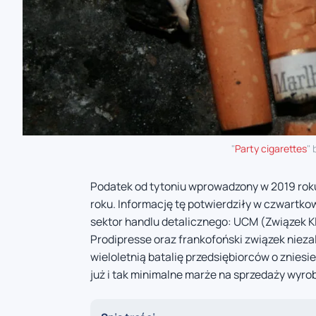
"
Party cigarettes
" 
Podatek od tytoniu wprowadzony w 2019 roku
roku. Informację tę potwierdziły w czwartk
sektor handlu detalicznego: UCM (Związek K
Prodipresse oraz frankofoński związek niez
wieloletnią batalię przedsiębiorców o zniesi
już i tak minimalne marże na sprzedaży wyr