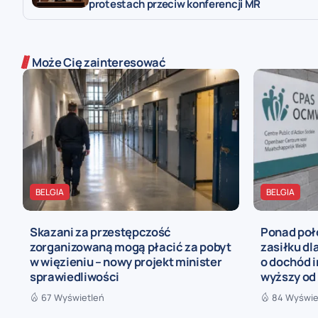
protestach przeciw konferencji MR
Może Cię zainteresować
BELGIA
BELGIA
Skazani za przestępczość
Ponad poł
zorganizowaną mogą płacić za pobyt
zasiłku dl
w więzieniu – nowy projekt minister
o dochód i
sprawiedliwości
wyższy od
67 Wyświetleń
84 Wyświe