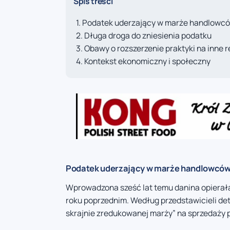
Spis treści
Podatek uderzający w marże handlowc
Długa droga do zniesienia podatku
Obawy o rozszerzenie praktyki na inne 
Kontekst ekonomiczny i społeczny
Podatek uderzający w marże handlowcó
Wprowadzona sześć lat temu danina opierała
roku poprzednim. Według przedstawicieli deta
skrajnie zredukowanej marży” na sprzedaży 