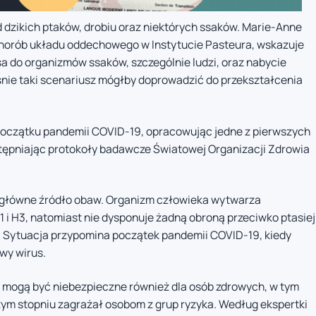
d dzikich ptaków, drobiu oraz niektórych ssaków. Marie-Anne
horób układu oddechowego w Instytucie Pasteura, wskazuje
a do organizmów ssaków, szczególnie ludzi, oraz nabycie
śnie taki scenariusz mógłby doprowadzić do przekształcenia
 początku pandemii COVID-19, opracowując jedne z pierwszych
tępniając protokoły badawcze Światowej Organizacji Zdrowia
e główne źródło obaw. Organizm człowieka wytwarza
 i H3, natomiast nie dysponuje żadną obroną przeciwko ptasiej
ki. Sytuacja przypomina początek pandemii COVID-19, kiedy
wy wirus.
 mogą być niebezpieczne również dla osób zdrowych, w tym
zym stopniu zagrażał osobom z grup ryzyka. Według ekspertki