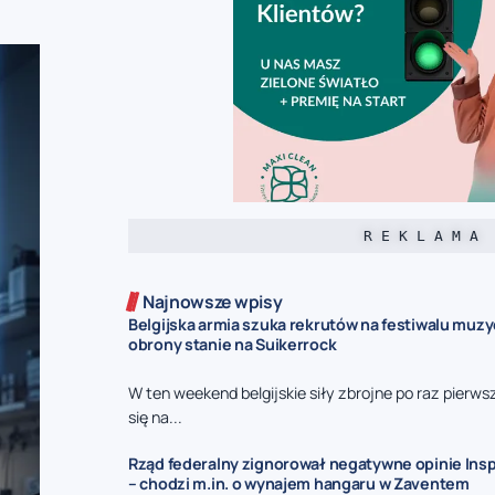
R E K L A M A
Najnowsze wpisy
Belgijska armia szuka rekrutów na festiwalu muz
obrony stanie na Suikerrock
W ten weekend belgijskie siły zbrojne po raz pierw
się na...
Rząd federalny zignorował negatywne opinie Insp
– chodzi m.in. o wynajem hangaru w Zaventem