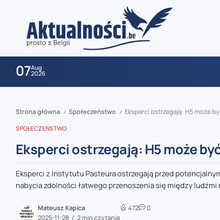
07
Aug
2026
Strona główna
Społeczeństwo
Eksperci ostrzegają: H5 może by
/
/
SPOŁECZEŃSTWO
Eksperci ostrzegają: H5 może być
Eksperci z Instytutu Pasteura ostrzegają przed potencjalnym
zaobserwuj nas
nabycia zdolności łatwego przenoszenia się między ludźmi 
zaobserwuj nas
Mateusz Kapica
472
0
2025-11-28
2 min czytania