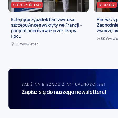
SPOŁECZEŃSTWO
BRUKSELA
Kolejny przypadek hantawirusa
Pierwszy 
szczepu Andes wykryty we Francji –
Zachodnieg
pacjent podróżował przez kraj w
zwierzę uś
lipcu
80 Wyświe
65 Wyświetleń
BĄDŹ NA BIEŻĄCO Z AKTUALNOSCI.BE!
Zapisz się do naszego newslettera!