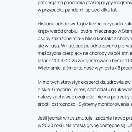
potencjalna pandemia ptasiej grypy mogłaby b
w przypadku pandemii sprzed kilku lat.
Historia odnotowała już liczne przypadki za
krąży wśród drobiu i bydła mlecznego w Sta
osoby zakażone miały bliski kontakt z chory
się wirusa. W listopadzie odnotowano pierw
mężczyzna cierpiący na choroby współistni
latach 2003–2025 zarejestrowano blisko 1 000
Wietnamie, a śmiertelność wyniosła 48 proc
Mimo tych statystyk eksperci ds. zdrowia zwi
niskie. Gregorio Torres, szef działu naukow
należy zachować czujność, nie ma potrzeby
środki ostrożności. Systemy monitorowania 
Jeśli jednak wirus zmutuje i zacznie łatwo pr
w 2020 roku. Na ptasią grypę dostępne są ju