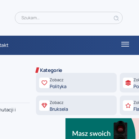
takt
Kategorie
Zobacz
Zo
Polityka
Po
Zobacz
Zo
Bruksela
Fl
utacji i