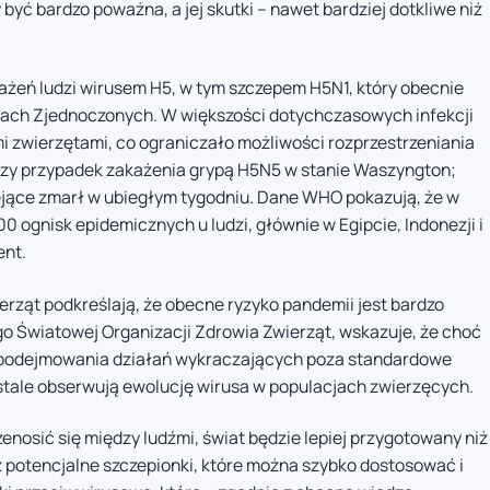
yć bardzo poważna, a jej skutki – nawet bardziej dotkliwe niż
każeń ludzi wirusem H5, w tym szczepem H5N1, który obecnie
nach Zjednoczonych. W większości dotychczasowych infekcji
mi zwierzętami, co ograniczało możliwości rozprzestrzeniania
szy przypadek zakażenia grypą H5N5 w stanie Waszyngton;
ejące zmarł w ubiegłym tygodniu. Dane WHO pokazują, że w
 ognisk epidemicznych u ludzi, głównie w Egipcie, Indonezji i
ent.
erząt podkreślają, że obecne ryzyko pandemii jest bardzo
ego Światowej Organizacji Zdrowia Zwierząt, wskazuje, że choć
 podejmowania działań wykraczających poza standardowe
stale obserwują ewolucję wirusa w populacjach zwierzęcych.
zenosić się między ludźmi, świat będzie lepiej przygotowany niż
ż potencjalne szczepionki, które można szybko dostosować i