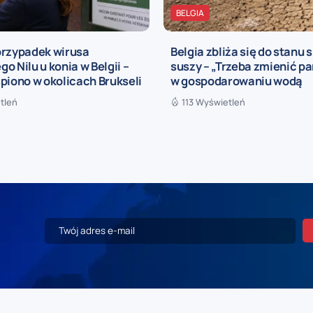
BELGIA
przypadek wirusa
Belgia zbliża się do stanu 
o Nilu u konia w Belgii –
suszy – „Trzeba zmienić p
piono w okolicach Brukseli
w gospodarowaniu wodą
tleń
113 Wyświetleń