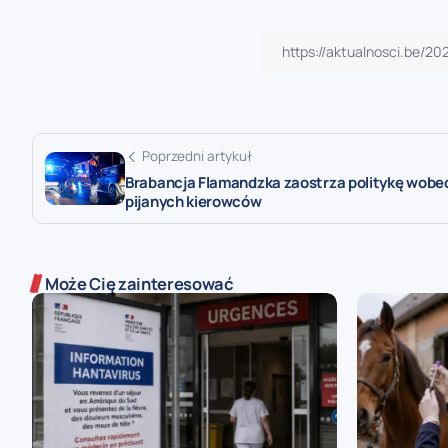
Poprzedni artykuł
Brabancja Flamandzka zaostrza politykę wobe
pijanych kierowców
Może Cię zainteresować