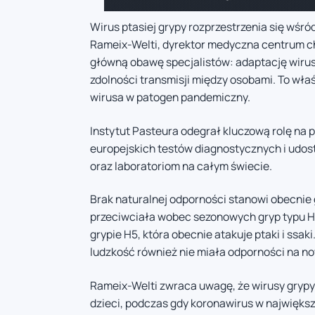
Wirus ptasiej grypy rozprzestrzenia się wśró
Rameix-Welti, dyrektor medyczna centrum c
główną obawę specjalistów: adaptację wirus
zdolności transmisji między osobami. To wła
wirusa w patogen pandemiczny.
Instytut Pasteura odegrał kluczową rolę na
europejskich testów diagnostycznych i udos
oraz laboratoriom na całym świecie.
Brak naturalnej odporności stanowi obecni
przeciwciała wobec sezonowych gryp typu H1
grypie H5, która obecnie atakuje ptaki i ssa
ludzkość również nie miała odporności na no
Rameix-Welti zwraca uwagę, że wirusy grypy
dzieci, podczas gdy koronawirus w najwięks