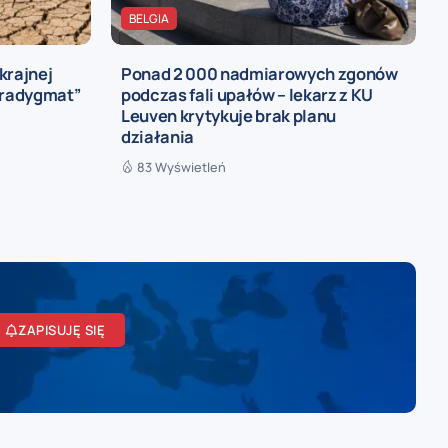
BELGIA
skrajnej
Ponad 2 000 nadmiarowych zgonów
aradygmat”
podczas fali upałów – lekarz z KU
Leuven krytykuje brak planu
działania
83 Wyświetleń
ZAPISUJĘ SIĘ