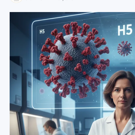
zaobserwuj nas
zaobserwuj nas
zaobserwuj nas
zaobserwuj nas