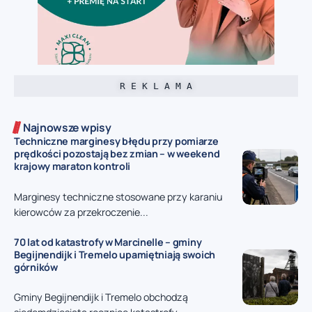
R E K L A M A
Najnowsze wpisy
Techniczne marginesy błędu przy pomiarze
prędkości pozostają bez zmian – w weekend
krajowy maraton kontroli
Marginesy techniczne stosowane przy karaniu
kierowców za przekroczenie...
70 lat od katastrofy w Marcinelle – gminy
Begijnendijk i Tremelo upamiętniają swoich
górników
Gminy Begijnendijk i Tremelo obchodzą