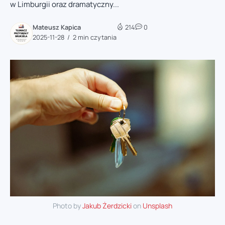
w Limburgii oraz dramatyczny...
Mateusz Kapica
214
0
2025-11-28
2 min czytania
Photo by
Jakub Żerdzicki
on
Unsplash