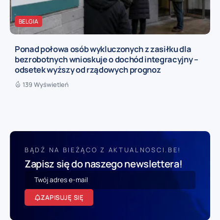
BELGIA
Ponad połowa osób wykluczonych z zasiłku dla
bezrobotnych wnioskuje o dochód integracyjny –
odsetek wyższy od rządowych prognoz
139 Wyświetleń
BĄDŹ NA BIEŻĄCO Z AKTUALNOSCI.BE!
Zapisz się do naszego newslettera!
ZAPISUJĘ SIĘ