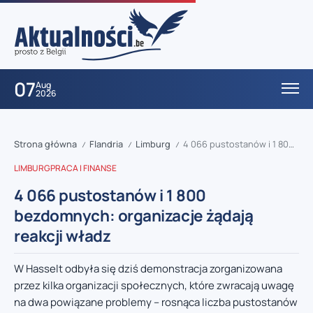
07
Aug
2026
Strona główna
Flandria
Limburg
4 066 pustostanów i 1 800 bezdomnych: organizacje żądają reakcji władz
/
/
/
LIMBURG
PRACA I FINANSE
4 066 pustostanów i 1 800
bezdomnych: organizacje żądają
reakcji władz
W Hasselt odbyła się dziś demonstracja zorganizowana
przez kilka organizacji społecznych, które zwracają uwagę
na dwa powiązane problemy – rosnąca liczba pustostanów