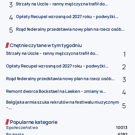
Strzały na Uccle – ranny mężczyzna trafił do...
Opłaty Recupel wzrosną od 2027 roku – podwyżki...
Rząd federalny przedstawia nowy plan na rzecz osób...
Chętnie czytane w tym tygodniu
Strzały na Uccle – ranny mężczyzna trafił do...
Opłaty Recupel wzrosną od 2027 roku – podwyżki...
Rząd federalny przedstawia nowy plan na rzecz osób...
Remont dworca Bockstael na Laeken – zmiany w...
Belgijska armia szuka rekrutów na festiwalu muzycznym
–...
Popularne kategorie
Społeczeństwo
10013
Bruksela
6282