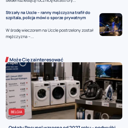
siedemdziesiątą rocznicę katastrofy...
Strzały na Uccle – ranny mężczyzna trafił do
szpitala, policja mówi o sporze prywatnym
W środę wieczorem na Uccle postrzelony został
mężczyzna –...
Może Cię zainteresować
BELGIA
Opłaty Recupel wzrosną od 2027 roku – podwyżki