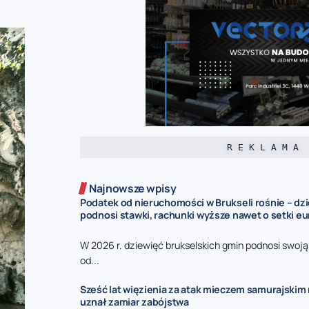
R E K L A M A
Najnowsze wpisy
Podatek od nieruchomości w Brukseli rośnie – dz
podnosi stawki, rachunki wyższe nawet o setki eu
W 2026 r. dziewięć brukselskich gmin podnosi swoj
od...
Sześć lat więzienia za atak mieczem samurajskim n
uznał zamiar zabójstwa