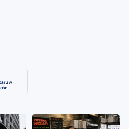
daru w
ości