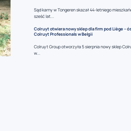
Sąd karny w Tongeren skazał 44-letniego mieszkań
sześć lat...
Colruyt otwiera nowy sklep dla firm pod Liège – 
Colruyt Professionals w Belgii
Colruyt Group otworzyła 5 sierpnia nowy sklep Colr
w...