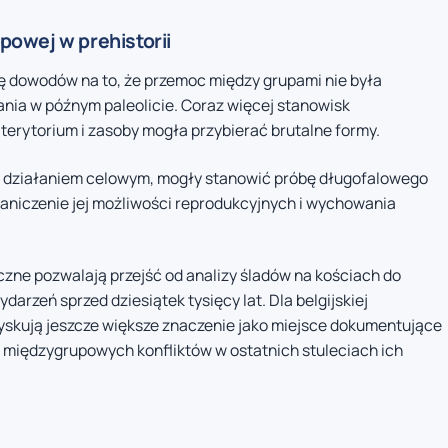
owej w prehistorii
bę dowodów na to, że przemoc między grupami nie była
ania w późnym paleolicie. Coraz więcej stanowisk
 terytorium i zasoby mogła przybierać brutalne formy.
były działaniem celowym, mogły stanowić próbę długofalowego
raniczenie jej możliwości reprodukcyjnych i wychowania
yczne pozwalają przejść od analizy śladów na kościach do
rzeń sprzed dziesiątek tysięcy lat. Dla belgijskiej
zyskują jeszcze większe znaczenie jako miejsce dokumentujące
międzygrupowych konfliktów w ostatnich stuleciach ich