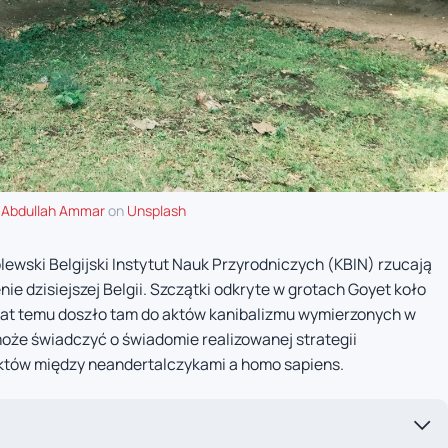
y
Abdullah Ammar
on
Unsplash
ewski Belgijski Instytut Nauk Przyrodniczych (KBIN) rzucają
nie dzisiejszej Belgii. Szczątki odkryte w grotach Goyet koło
lat temu doszło tam do aktów kanibalizmu wymierzonych w
 może świadczyć o świadomie realizowanej strategii
fliktów między neandertalczykami a homo sapiens.