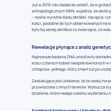
Już w 2016 roku badacze ustalili, że w grota
antropologicznych KBIN, wyjaśnia, że około 
– nosiła wyraźne ślady obróbki: nacięcia, ry
kości, podobne do tych obserwowanych na ko
były tej samej obróbce co zwierzęce, co ws
Rewelacje płynące z analiz genety
Najnowsze badania DNA umożliwiły dokładną i
kości czterech kobiet niespokrewnionych w l
chłopców: jednego, który zmarł tuż po urodzen
Zaskakujące jest ustalenie, że te osoby nie 
przywiezione z innych terenów. Wyklucza to
działanie, które nadaje całemu wydarzeniu n
Kontekst historyczny i hipotezy d