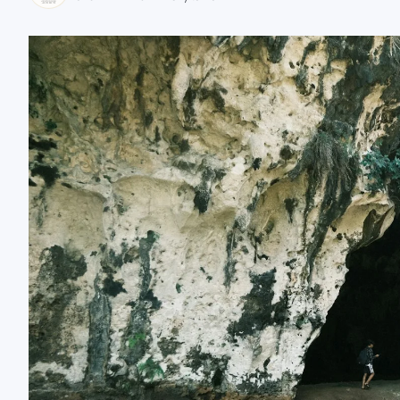
zaobserwuj nas
zaobserwuj nas
zaobserwuj nas
zaobserwuj nas