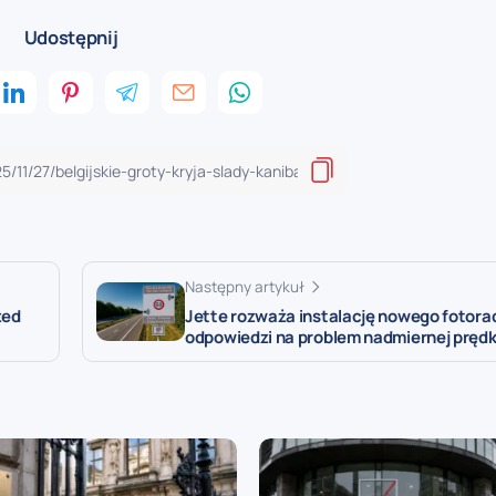
Udostępnij
Następny artykuł
zed
Jette rozważa instalację nowego fotora
odpowiedzi na problem nadmiernej prędk