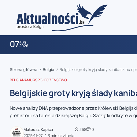
07
Aug
2026
Strona główna
Belgia
Belgijskie groty kryją ślady kanibalizmu spr
/
/
BELGIA
NAMUR
SPOŁECZEŃSTWO
Belgijskie groty kryją ślady kanib
Nowe analizy DNA przeprowadzone przez Królewski Belgijski
zaobserwuj nas
prehistorii na terenie dzisiejszej Belgii. Szczątki odkryte w g
zaobserwuj nas
Mateusz Kapica
368
0
2025-11-27
3 min czytania