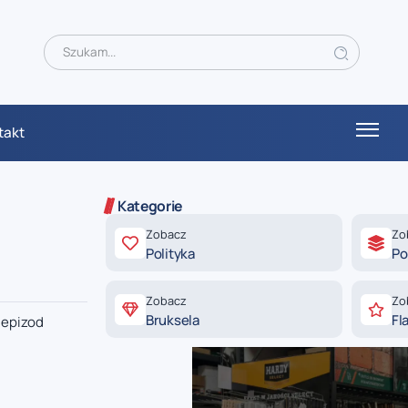
takt
Kategorie
Zobacz
Zo
Polityka
Po
Zobacz
Zo
Bruksela
Fl
 epizod