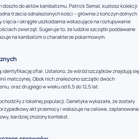
ch doszło do aktów kanibalizmu. Patrick Semal, kustosz kolekcji
jedna trzecia odnalezionych kości – głównie z kończyn dolnych
sy cięcia i okrągłe uszkodzenia wskazujące na rozłupywanie
ściach zwierząt. Sugeruje to, że ludzkie szczątki poddawane
kazuje na kanibalizm o charakterze pokarmowym.
cznych
dentyfikację ofiar. Ustalono, że wśród szczątków znajdują się
inii matczynej. Obok nich znaleziono szczątki dwóch
iu, oraz drugiego w wieku od 6,5 do 12,5 lat.
pochodziły z lokalnej populacji. Genetyka wykazała, że zostały
 przypadkowy akt przemocy i wskazuje na celowe, zaplanowane
owy, bardziej złożony kontekst.
otyczące sprawców