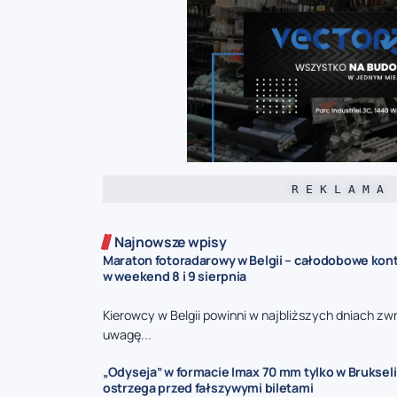
R E K L A M A
Najnowsze wpisy
Maraton fotoradarowy w Belgii – całodobowe kont
w weekend 8 i 9 sierpnia
Kierowcy w Belgii powinni w najbliższych dniach zw
uwagę...
„Odyseja” w formacie Imax 70 mm tylko w Brukseli
ostrzega przed fałszywymi biletami