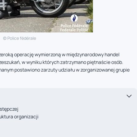
© Police fédérale
 szeroką operację wymierzoną w międzynarodowy handel
rzeszukań, w wyniku których zatrzymano piętnaście osób.
ymanym postawiono zarzuty udziału w zorganizowanej grupie
estępczej
uktura organizacji