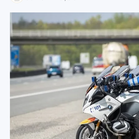
zaobserwuj nas
zaobserwuj nas
zaobserwuj nas
zaobserwuj nas