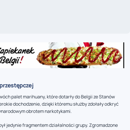
 przestępczej
óch palet marihuany, które dotarły do Belgii ze Stanów
rokie dochodzenie, dzięki któremu służby zdołały odkryć
zynarodowym obrotem narkotykami.
ył jedynie fragmentem działalności grupy. Zgromadzone