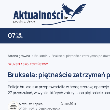
07
Aug
2026
Strona główna
Bruksela
Bruksela: piętnaście zatrzymań po duże
/
/
BRUKSELA
SPOŁECZEŃSTWO
Bruksela: piętnaście zatrzymań 
Policja brukselska przeprowadziła w środę szeroką operac
zaobserwuj nas
27 przeszukań, w wyniku których zatrzymano piętnaście osób
zaobserwuj nas
Mateusz Kapica
305
0
2025-11-26
2 min czytania