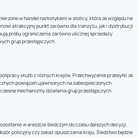
mierzone w handel narkotykami w stolicy, która ze względu na
owi atrakcyjny punkt zarówno dla tranzytu, jak i dystrybucji
ują próby ograniczenia zarówno ulicznej sprzedaży
owych grup przestępczych.
spółpracy służb z różnych krajów. Przechwycenie przesyłki ze
icznych powiązań ujawnionych na zabezpieczonych
łczesne mechanizmy działania grup przestępczych.
ozostanie w areszcie śledczym do czasu dalszych decyzji.
ozór policyjny czy zakaz opuszczania kraju. Śledztwo będzie