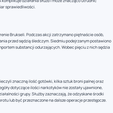
 komplikuje działania służb i może znacząco utrudnić
iar sprawiedliwości.
renie Brukseli. Podczas akcji zatrzymano piętnaście osób,
ania przed sędzią śledczym. Siedmiu podejrzanym postawiono
importem substancji odurzających. Wobec pięciu z nich sędzia
zyli znaczną ilość gotówki, kilka sztuk broni palnej oraz
egóły dotyczące ilości narkotyków nie zostały ujawnione,
iałalności grupy. Służby zaznaczają, że odzyskane środki
rotu lub być przeznaczone na dalsze operacje przestępcze.