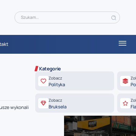
takt
Kategorie
Zobacz
Zo
Polityka
Po
Zobacz
Zo
Bruksela
Fl
usze wykonali