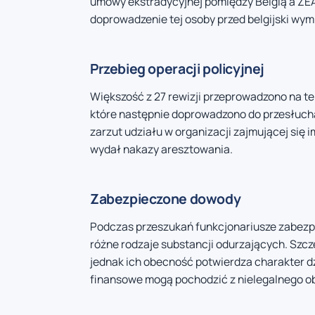
umowy ekstradycyjnej pomiędzy Belgią a ZEA
doprowadzenie tej osoby przed belgijski wym
Przebieg operacji policyjnej
Większość z 27 rewizji przeprowadzono na te
które następnie doprowadzono do przesłuch
zarzut udziału w organizacji zajmującej się 
wydał nakazy aresztowania.
Zabezpieczone dowody
Podczas przeszukań funkcjonariusze zabezpiec
różne rodzaje substancji odurzających. Szcz
jednak ich obecność potwierdza charakter dz
finansowe mogą pochodzić z nielegalnego ob