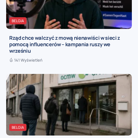
BELGIA
Rząd chce walczyć z mową nienawiści w sieci z
pomocą influencerów – kampania ruszy we
wrześniu
141 Wyświetleń
BELGIA