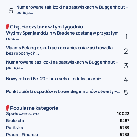
Numerowane tabliczki na pastwiskach w Buggenhout –
policja...
Chętnie czytane w tym tygodniu
Wydmy Spanjaardduin w Bredene zostaną w przyszłym
roku...
Vlaams Belang o skutkach ograniczenia zasiłków dla
bezrobotnych...
Numerowane tabliczki na pastwiskach w Buggenhout –
policja...
Nowy rekord Bel 20 – brukselski indeks przebił...
Punkt zbiórki odpadów w Lovendegem znów otwarty –...
Popularne kategorie
Społeczeństwo
10022
Bruksela
6287
Polityka
5789
Praca i Finanse
5788