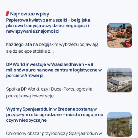
Najnowsze wpisy
Papierowe kwiaty za muszelki – belgijska
plażowa tradycja uczy dzieci negocjacji i
nawiązywania znajomości
Każdego lata na belgijskim wybrzeżu pojawiają
się dziecięce stoiska z...
DP World inwestuje w Waaslandhaven – 48
milionów euro na nowe centrum logistyczne w
porcie w Antwerpii
Spółka DP World, czyli Dubai Ports, ogłosiła
początkową inwestycję...
Wydmy Spanjaardduin w Bredene zostaną w
przyszłym roku ogrodzone – miasto reaguje na
czyny nieobyczajne
Chroniony obszar przyrodniczy Spanjaardduin w