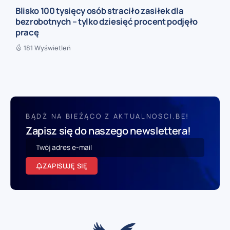
Blisko 100 tysięcy osób straciło zasiłek dla
bezrobotnych – tylko dziesięć procent podjęło
pracę
181 Wyświetleń
BĄDŹ NA BIEŻĄCO Z AKTUALNOSCI.BE!
Zapisz się do naszego newslettera!
ZAPISUJĘ SIĘ