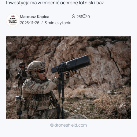
Inwestycja ma wzmocnić ochronę lotnisk i baz...
Mateusz Kapica
281
0
2025-11-26
3 min czytania
© droneshield.com