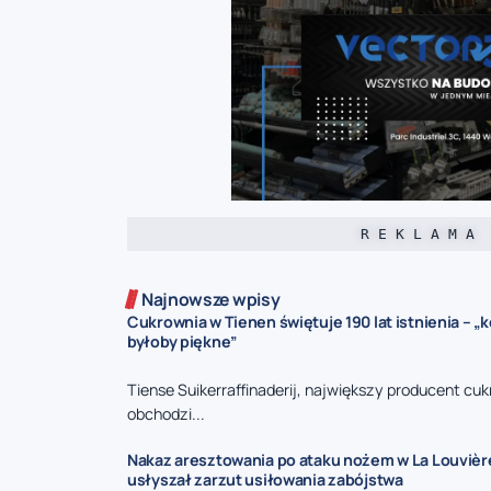
R E K L A M A
Najnowsze wpisy
Cukrownia w Tienen świętuje 190 lat istnienia – „k
byłoby piękne”
Tiense Suikerraffinaderij, największy producent cukr
obchodzi...
Nakaz aresztowania po ataku nożem w La Louvièr
usłyszał zarzut usiłowania zabójstwa