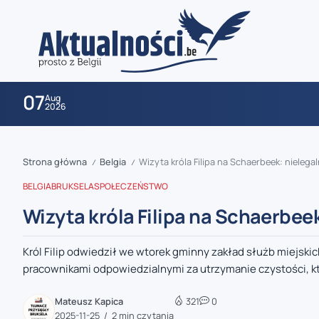
07
Aug
2026
Strona główna
Belgia
Wizyta króla Filipa na Schaerbeek: nielega
/
/
BELGIA
BRUKSELA
SPOŁECZEŃSTWO
Wizyta króla Filipa na Schaerbee
Król Filip odwiedził we wtorek gminny zakład służb miejski
zaobserwuj nas
pracownikami odpowiedzialnymi za utrzymanie czystości, któ
zaobserwuj nas
Mateusz Kapica
321
0
2025-11-25
2 min czytania