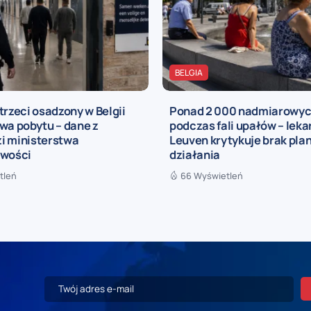
BELGIA
trzeci osadzony w Belgii
Ponad 2 000 nadmiarowy
wa pobytu – dane z
podczas fali upałów – leka
i ministerstwa
Leuven krytykuje brak pla
iwości
działania
tleń
66 Wyświetleń