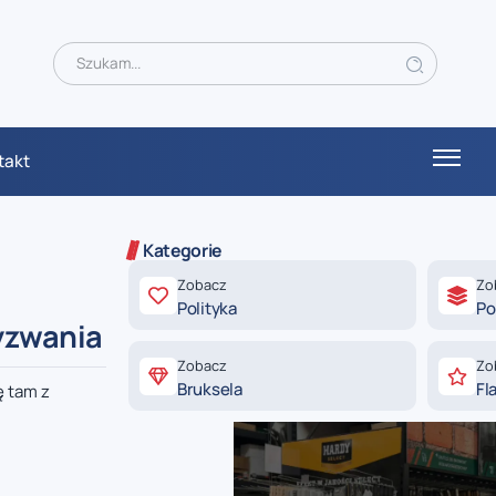
takt
Kategorie
Zobacz
Zo
Polityka
Po
wyzwania
Zobacz
Zo
Bruksela
Fl
ę tam z