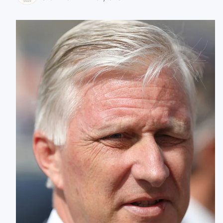
zaobserwuj nas
zaobserwuj nas
zaobserwuj nas
zaobserwuj nas