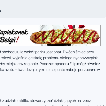
a
d obchodu ulic wokół parku Josaphat. Dwóch śmieciarzy i
rólowi, wyjaśniając skalę problemu nielegalnych wysypisk
użby miejskie w regionie. Podczas spaceru Filip mógł również
u azotu – świadczą o tym liczne puste naboje porzucane w
ół z udziałem kilku stowarzyszeń działających na rzecz