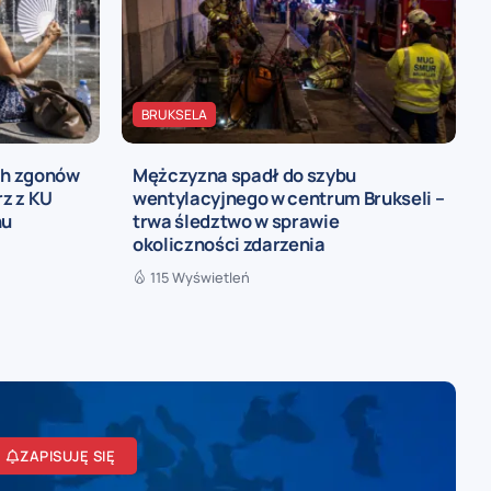
BRUKSELA
ch zgonów
Mężczyzna spadł do szybu
rz z KU
wentylacyjnego w centrum Brukseli –
nu
trwa śledztwo w sprawie
okoliczności zdarzenia
115 Wyświetleń
ZAPISUJĘ SIĘ