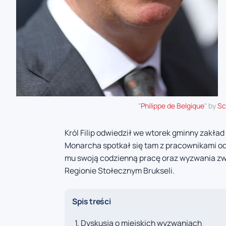
"
Philippe de Belgique
" by
Sc
Król Filip odwiedził we wtorek gminny zakła
Monarcha spotkał się tam z pracownikami odp
mu swoją codzienną pracę oraz wyzwania zwi
Regionie Stołecznym Brukseli.
Spis treści
Dyskusja o miejskich wyzwaniach