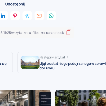
Udostępnij
Następny artykuł
 się
Ujęto ostatniego podejrzanego w spraw
do Luwru