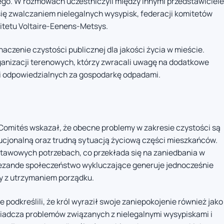
ego. W rozmowach uczestniczyli między innymi przedstawiciele
się zwalczaniem nielegalnych wysypisk, federacji komitetów
itetu Voltaire-Eenens-Metsys.
aczenie czystości publicznej dla jakości życia w mieście.
anizacji terenowych, którzy zwracali uwagę na dodatkowe
cji odpowiedzialnych za gospodarkę odpadami.
 Comités wskazał, że obecne problemy w zakresie czystości są
ucjonalną oraz trudną sytuacją życiową części mieszkańców.
dstawowych potrzebach, co przekłada się na zaniedbania w
dezande społeczeństwo wykluczające generuje jednocześnie
y z utrzymaniem porządku.
 podkreślili, że król wyraził swoje zaniepokojenie również jako
świadcza problemów związanych z nielegalnymi wysypiskami i