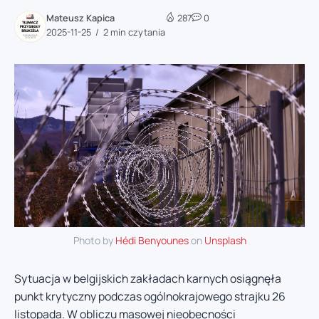
Mateusz Kapica
287
0
2025-11-25
2 min czytania
Photo by
Hédi Benyounes
on
Unsplash
Sytuacja w belgijskich zakładach karnych osiągnęła
punkt krytyczny podczas ogólnokrajowego strajku 26
listopada. W obliczu masowej nieobecności