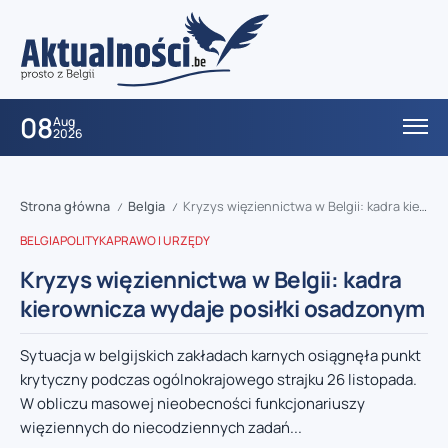
08
Aug
2026
Strona główna
Belgia
Kryzys więziennictwa w Belgii: kadra kierownicza wydaje posiłki osadzonym
/
/
BELGIA
POLITYKA
PRAWO I URZĘDY
Kryzys więziennictwa w Belgii: kadra
kierownicza wydaje posiłki osadzonym
Sytuacja w belgijskich zakładach karnych osiągnęła punkt
krytyczny podczas ogólnokrajowego strajku 26 listopada.
W obliczu masowej nieobecności funkcjonariuszy
więziennych do niecodziennych zadań...