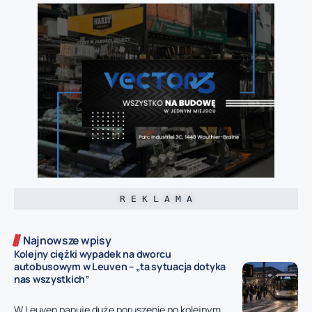
R E K L A M A
Najnowsze wpisy
Kolejny ciężki wypadek na dworcu
autobusowym w Leuven – „ta sytuacja dotyka
nas wszystkich”
W Leuven panuje duże poruszenie po kolejnym