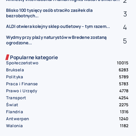
Blisko 100 tysięcy osób straciło zasiłek dla
bezrobotnych...
ALDI otwiera kolejny sklep outletowy – tym razem...
Wydmy przy plaży naturystów w Bredene zostaną
ogrodzone...
Popularne kategorie
Społeczeństwo
10015
Bruksela
6283
Polityka
5789
Praca i Finanse
5783
Prawo i Urzędy
4778
Transport
4254
Świat
2275
Flandria
1316
Antwerpen
1240
Walonia
1182