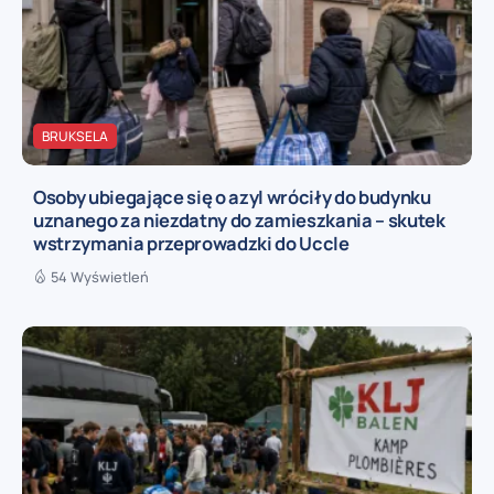
BRUKSELA
Osoby ubiegające się o azyl wróciły do budynku
uznanego za niezdatny do zamieszkania – skutek
wstrzymania przeprowadzki do Uccle
54 Wyświetleń