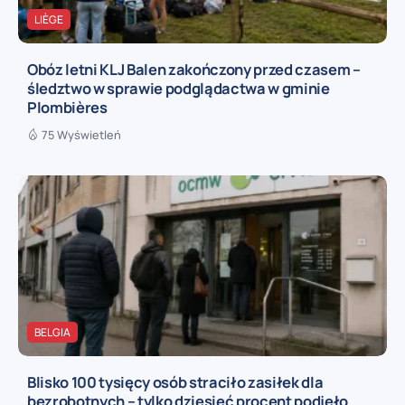
LIÈGE
Obóz letni KLJ Balen zakończony przed czasem –
śledztwo w sprawie podglądactwa w gminie
Plombières
75 Wyświetleń
BELGIA
Blisko 100 tysięcy osób straciło zasiłek dla
bezrobotnych – tylko dziesięć procent podjęło