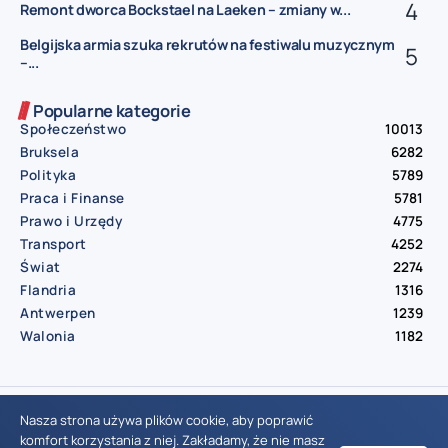
Remont dworca Bockstael na Laeken – zmiany w...
Belgijska armia szuka rekrutów na festiwalu muzycznym
–...
Popularne kategorie
Społeczeństwo
10013
Bruksela
6282
Polityka
5789
Praca i Finanse
5781
Prawo i Urzędy
4775
Transport
4252
Świat
2274
Flandria
1316
Antwerpen
1239
Walonia
1182
© Aktualnosci.be – All Right Reserved 2016-2026
Nasza strona używa plików cookie, aby poprawić
komfort korzystania z niej. Zakładamy, że nie masz