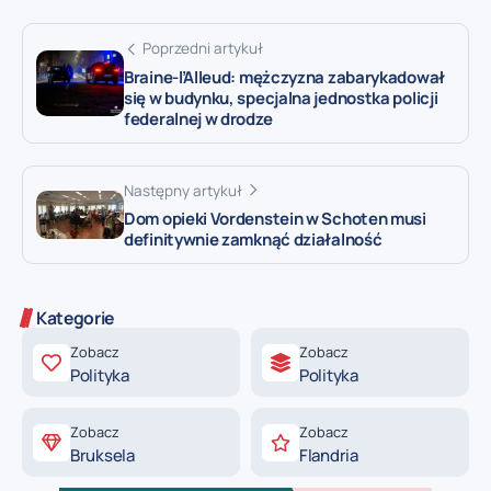
Poprzedni artykuł
Braine-l’Alleud: mężczyzna zabarykadował
się w budynku, specjalna jednostka policji
federalnej w drodze
Następny artykuł
Dom opieki Vordenstein w Schoten musi
definitywnie zamknąć działalność
Kategorie
Zobacz
Zobacz
Polityka
Polityka
Zobacz
Zobacz
Bruksela
Flandria