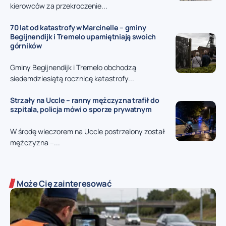
kierowców za przekroczenie...
70 lat od katastrofy w Marcinelle – gminy
Begijnendijk i Tremelo upamiętniają swoich
górników
Gminy Begijnendijk i Tremelo obchodzą
siedemdziesiątą rocznicę katastrofy...
Strzały na Uccle – ranny mężczyzna trafił do
szpitala, policja mówi o sporze prywatnym
W środę wieczorem na Uccle postrzelony został
mężczyzna –...
Może Cię zainteresować