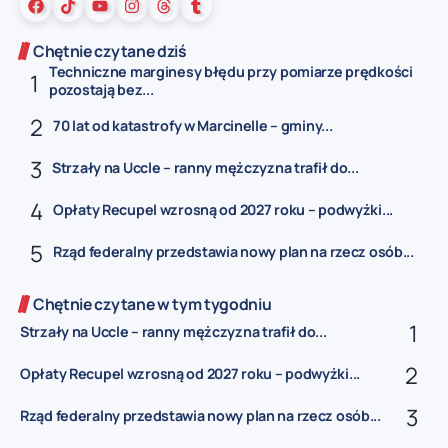
Chętnie czytane dziś
Techniczne marginesy błędu przy pomiarze prędkości
pozostają bez...
70 lat od katastrofy w Marcinelle – gminy...
Strzały na Uccle – ranny mężczyzna trafił do...
Opłaty Recupel wzrosną od 2027 roku – podwyżki...
Rząd federalny przedstawia nowy plan na rzecz osób...
Chętnie czytane w tym tygodniu
Strzały na Uccle – ranny mężczyzna trafił do...
Opłaty Recupel wzrosną od 2027 roku – podwyżki...
Rząd federalny przedstawia nowy plan na rzecz osób...