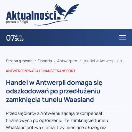
07
Aug
2026
Strona główna
Flandria
Antwerpen
Handel w Antwerpii domaga się odszkodowań po przedłużeniu zamknięcia tunelu Waasland
/
/
/
ANTWERPEN
PRACA I FINANSE
TRANSPORT
Handel w Antwerpii domaga się
odszkodowań po przedłużeniu
zamknięcia tunelu Waasland
Przedsiębiorcy z Antwerpii żądają rekompensat
finansowych po ogłoszeniu, że zamknięcie tunelu
Waasland potrwa niemal trzy miesiące dłużej, niż