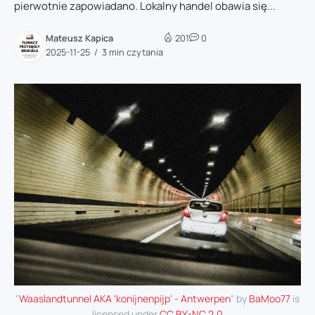
pierwotnie zapowiadano. Lokalny handel obawia się...
Mateusz Kapica
201
0
2025-11-25
3 min czytania
"
Waaslandtunnel AKA 'konijnenpijp' - Antwerpen
" by
BaMoo77
is
licensed under
CC BY-NC 2.0