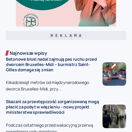
R E K L A M A
Najnowsze wpisy
Betonowe bloki nadal zajmują pas ruchu przed
dworcem Bruxelles-Midi – burmistrz Saint-
Gilles domaga się zmian
Kilkadziesiąt metrów od międzynarodowego
dworca Bruxelles-Midi, przy...
Skazani za przestępczość zorganizowaną mogą
płacić za pobyt w więzieniu – nowy projekt
ministerstwa sprawiedliwości
Podczas ostatniego przed wakacyjną przerwą
posiedzenia rady ministrów...