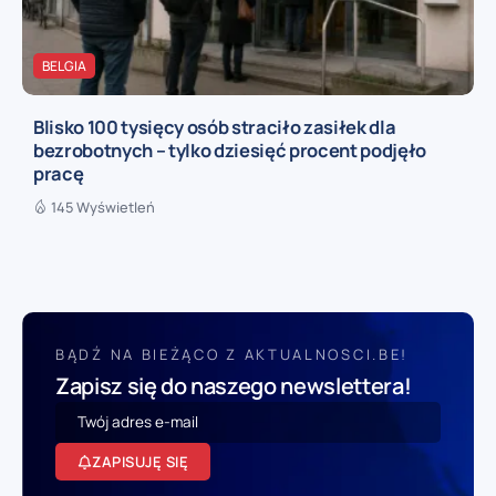
BELGIA
Blisko 100 tysięcy osób straciło zasiłek dla
bezrobotnych – tylko dziesięć procent podjęło
pracę
145 Wyświetleń
BĄDŹ NA BIEŻĄCO Z AKTUALNOSCI.BE!
Zapisz się do naszego newslettera!
ZAPISUJĘ SIĘ