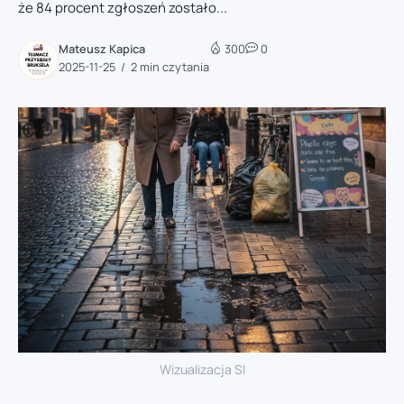
że 84 procent zgłoszeń zostało...
Mateusz Kapica
300
0
2025-11-25
2 min czytania
Wizualizacja SI