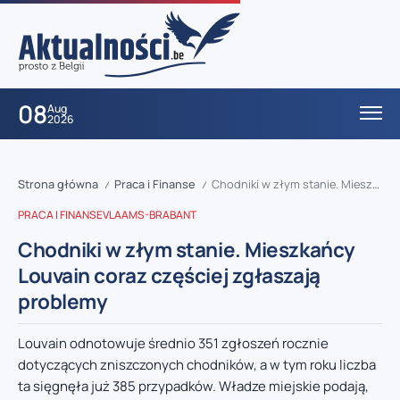
08
Aug
2026
Strona główna
Praca i Finanse
Chodniki w złym stanie. Mieszkańcy Louvain coraz częściej zgłaszają problemy
/
/
PRACA I FINANSE
VLAAMS-BRABANT
Chodniki w złym stanie. Mieszkańcy
Louvain coraz częściej zgłaszają
problemy
Louvain odnotowuje średnio 351 zgłoszeń rocznie
dotyczących zniszczonych chodników, a w tym roku liczba
ta sięgnęła już 385 przypadków. Władze miejskie podają,