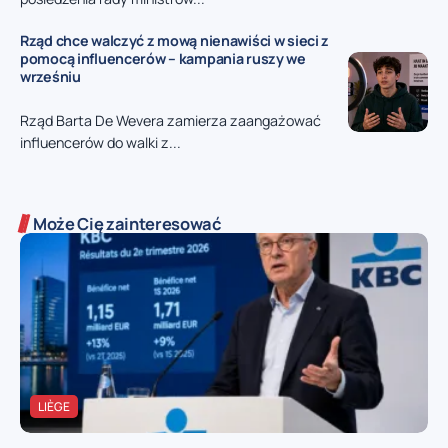
Rząd chce walczyć z mową nienawiści w sieci z
pomocą influencerów – kampania ruszy we
wrześniu
Rząd Barta De Wevera zamierza zaangażować
influencerów do walki z...
Może Cię zainteresować
LIÈGE