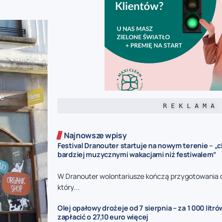
R E K L A M A
Najnowsze wpisy
Festival Dranouter startuje na nowym terenie – 
bardziej muzycznymi wakacjami niż festiwalem”
W Dranouter wolontariusze kończą przygotowania d
który...
Olej opałowy drożeje od 7 sierpnia – za 1 000 litr
zapłacić o 27,10 euro więcej