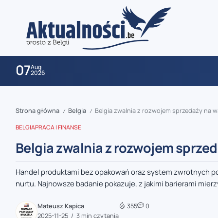
07
Aug
2026
Strona główna
Belgia
Belgia zwalnia z rozwojem sprzedaży na 
/
/
BELGIA
PRACA I FINANSE
Belgia zwalnia z rozwojem sprze
Handel produktami bez opakowań oraz system zwrotnych poje
zaobserwuj nas
nurtu. Najnowsze badanie pokazuje, z jakimi barierami mierzy
zaobserwuj nas
Mateusz Kapica
355
0
2025-11-25
3 min czytania