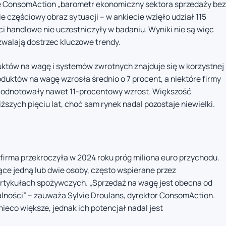
e ConsomAction „barometr ekonomiczny sektora sprzedaży bez
 częściowy obraz sytuacji – w ankiecie wzięło udział 115
eci handlowe nie uczestniczyły w badaniu. Wyniki nie są więc
zwalają dostrzec kluczowe trendy.
uktów na wagę i systemów zwrotnych znajduje się w korzystnej
uktów na wagę wzrosła średnio o 7 procent, a niektóre firmy
 odnotowały nawet 11-procentowy wzrost. Większość
ższych pięciu lat, choć sam rynek nadal pozostaje niewielki.
firma przekroczyła w 2024 roku próg miliona euro przychodu.
ące jedną lub dwie osoby, często wspierane przez
artykułach spożywczych. „Sprzedaż na wagę jest obecna od
ałalności” – zauważa Sylvie Droulans, dyrektor ConsomAction.
ieco większe, jednak ich potencjał nadal jest