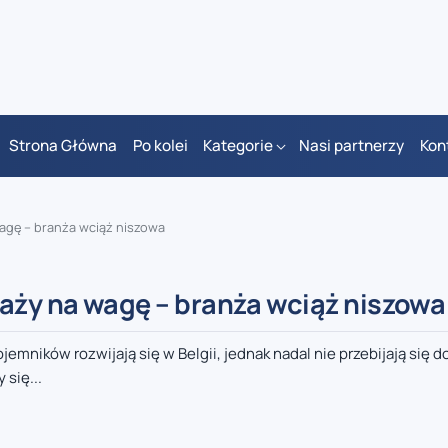
Strona Główna
Po kolei
Kategorie
Nasi partnerzy
Kon
wagę – branża wciąż niszowa
daży na wagę – branża wciąż niszowa
mników rozwijają się w Belgii, jednak nadal nie przebijają się 
 się...