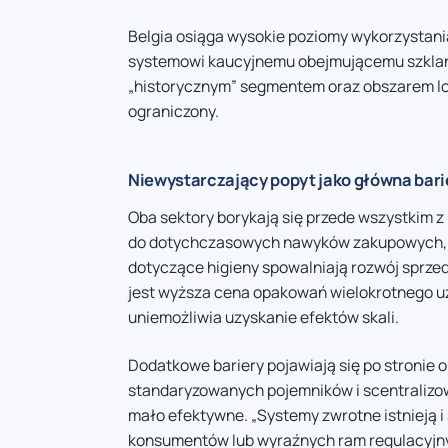
Belgia osiąga wysokie poziomy wykorzystan
systemowi kaucyjnemu obejmującemu szklane
„historycznym” segmentem oraz obszarem logis
ograniczony.
Niewystarczający popyt jako główna bari
Oba sektory borykają się przede wszystkim
do dotychczasowych nawyków zakupowych, 
dotyczące higieny spowalniają rozwój sprz
jest wyższa cena opakowań wielokrotnego uż
uniemożliwia uzyskanie efektów skali.
Dodatkowe bariery pojawiają się po stronie o
standaryzowanych pojemników i scentralizow
mało efektywne. „Systemy zwrotne istnieją i
konsumentów lub wyraźnych ram regulacyjny