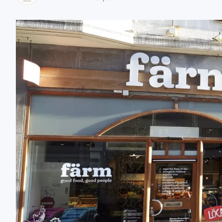
zaobserwuj nas
zaobserwuj nas
zaobserwuj nas
zaobserwuj nas