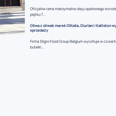
Oficjalna cena maksymalna oleju opałowego wzrośni
piątku 7...
Oliwa z oliwek marek Olitalia, Giurlani i Kalliston 
sprzedaży
Firma Sligro Food Group Belgium wycofuje w czwart
butelki...