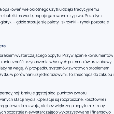
ia opakowań wielokrotnego użytku dzięki tradycyjnemu
 butelki na wodę, napoje gazowane czy piwo. Poza tym
tyki – gdzie stosuje się palety i skrzynki – rynek pozostaje
era
 z brakiem wystarczającego popytu. Przywiązanie konsumentów
konieczność przynoszenia własnych pojemników oraz obawy
edaży na wagę. W przypadku systemów zwrotnych problemem
ytku w porównaniu z jednorazowymi. To zniechęca do zakupu i
peracyjnej: brakuje gęstej sieci punktów zwrotu,
anych stacji mycia. Operacje są rozproszone, kosztowne i
 są gotowe do rozwoju, ale bez większego popytu ze strony
ch pozostają niewystarczająco wykorzystywane i finansowo