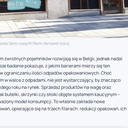
stores.farm.coop/fr/farm-fernand-cocq
 zwrotnych pojemników rozwijają się w Belgii, jednak nadal
sze badanie pokazuje, z jakimi barierami mierzy się ten
ę w ograniczaniu ilości odpadów opakowaniowych. Choć
 w walce z odpadami, nie jest wystarczający, by znacząco
żdego roku na rynek. Sprzedaż produktów na wagę oraz
 butelki, skrzynki czy słoiki objęte systemem kaucyjnym –
oważony model konsumpcji. To właśnie zakłada nowe
ań, opierające się na trzech filarach: redukcji opakowań, ich