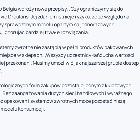
 Belgia wdroży nowe przepisy. „Czy ograniczymy się do
e Droulans. Jej zdaniem istnieje ryzyko, że ze względu na
 przy sprawdzonym modelu opartym na jednorazowych
 ignorując bardziej trwałe rozwiązania.
systemy zwrotne nie zastąpią w pełni produktów pakowanych
 miejsce w sklepach. „Wszyscy uczestnicy łańcucha wartości
iej przekonani. Musimy umożliwić jak najszerszej grupie dostęp
.
kologicznych form zakupów pozostaje jednym z kluczowych
o. Bez zaangażowania dużych sieci handlowych i wyraźnego
ez opakowań i systemów zwrotnych może pozostać niszą
o modelu konsumpcji.