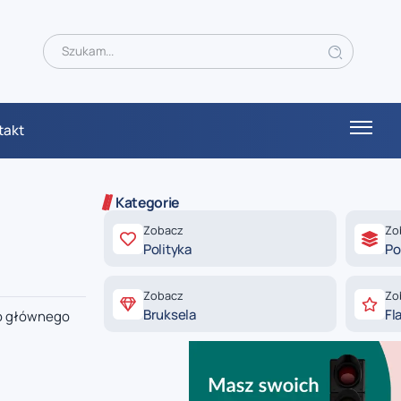
takt
Kategorie
Zobacz
Zo
Polityka
Po
Zobacz
Zo
Bruksela
Fl
do głównego