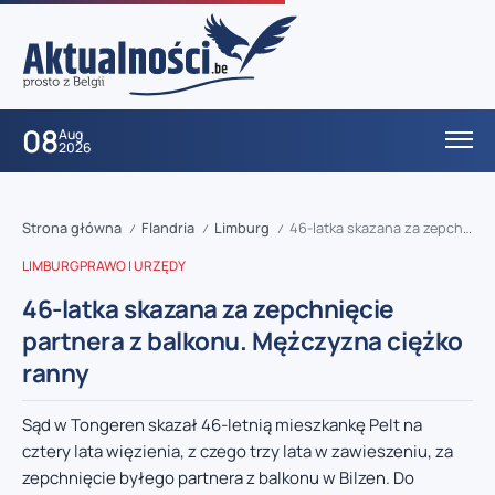
08
Aug
2026
Strona główna
Flandria
Limburg
46-latka skazana za zepchnięcie partnera z balkonu. Mężczyzna ciężko ranny
/
/
/
LIMBURG
PRAWO I URZĘDY
46-latka skazana za zepchnięcie
partnera z balkonu. Mężczyzna ciężko
ranny
Sąd w Tongeren skazał 46-letnią mieszkankę Pelt na
cztery lata więzienia, z czego trzy lata w zawieszeniu, za
zepchnięcie byłego partnera z balkonu w Bilzen. Do