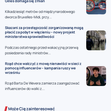
Gilles domaga się zmian
Kilkadziesiąt metrów od międzynarodowego
dworca Bruxelles-Midi, przy...
Skazani za przestępczość zorganizowaną mogą
płacić za pobyt w więzieniu – nowy projekt
ministerstwa sprawiedliwości
Podczas ostatniego przed wakacyjną przerwą
posiedzenia rady ministrów...
Rząd chce walczyć z mową nienawiści w sieci z
pomocą influencerów – kampania ruszy we
wrześniu
Rząd Barta De Wevera zamierza zaangażować
influencerów do walki z...
Może Cię zainteresować