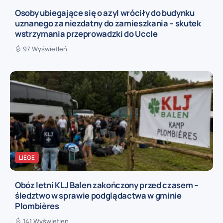
Osoby ubiegające się o azyl wróciły do budynku
uznanego za niezdatny do zamieszkania – skutek
wstrzymania przeprowadzki do Uccle
97 Wyświetleń
LIÈGE
Obóz letni KLJ Balen zakończony przed czasem –
śledztwo w sprawie podglądactwa w gminie
Plombières
141 Wyświetleń