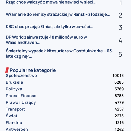
Rząd chce walczyć z mową nienawiści w sieci...
Włamanie do remizy strażackiej w Ranst – złodzieje...
KBC chce przejąć Ethias, ale tylko w całości...
DP World zainwestuje 48 milionów euro w
Waaslandhaven...
Śmiertelny wypadek kitesurfera w Oostduinkerke – 63-
latek zginął...
Popularne kategorie
Społeczeństwo
10018
Bruksela
6285
Polityka
5789
Praca i Finanse
5785
Prawo i Urzędy
4779
Transport
4257
Świat
2275
Flandria
1316
Antwerpen
1242