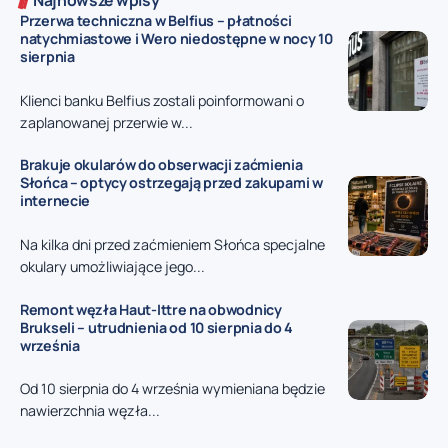
Najnowsze wpisy
Przerwa techniczna w Belfius – płatności
natychmiastowe i Wero niedostępne w nocy 10
sierpnia
Klienci banku Belfius zostali poinformowani o
zaplanowanej przerwie w...
Brakuje okularów do obserwacji zaćmienia
Słońca – optycy ostrzegają przed zakupami w
internecie
Na kilka dni przed zaćmieniem Słońca specjalne
okulary umożliwiające jego...
Remont węzła Haut-Ittre na obwodnicy
Brukseli – utrudnienia od 10 sierpnia do 4
września
Od 10 sierpnia do 4 września wymieniana będzie
nawierzchnia węzła...