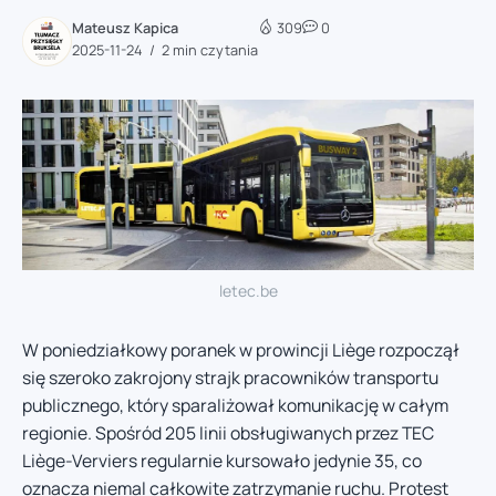
Mateusz Kapica
309
0
2025-11-24
2 min czytania
letec.be
W poniedziałkowy poranek w prowincji Liège rozpoczął
się szeroko zakrojony strajk pracowników transportu
publicznego, który sparaliżował komunikację w całym
regionie. Spośród 205 linii obsługiwanych przez TEC
Liège-Verviers regularnie kursowało jedynie 35, co
oznacza niemal całkowite zatrzymanie ruchu. Protest