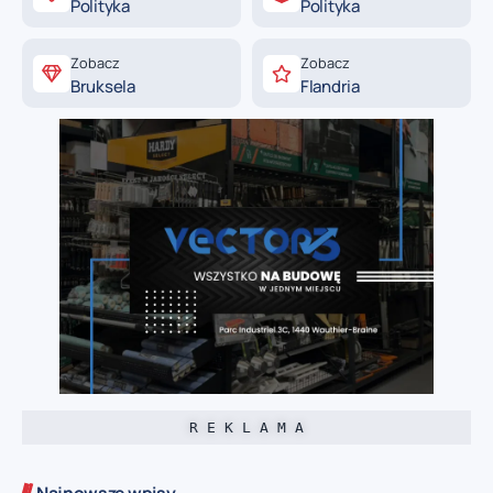
Polityka
Polityka
Zobacz
Zobacz
Bruksela
Flandria
R E K L A M A