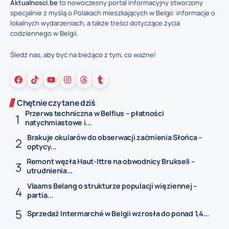
Aktualnosci.be
to nowoczesny portal informacyjny stworzony
specjalnie z myślą o Polakach mieszkających w Belgii: informacje o
lokalnych wydarzeniach, a także treści dotyczące życia
codziennego w Belgii.
Śledź nas, aby być na bieżąco z tym, co ważne!
Chętnie czytane dziś
Przerwa techniczna w Belfius – płatności
natychmiastowe i...
Brakuje okularów do obserwacji zaćmienia Słońca –
optycy...
Remont węzła Haut-Ittre na obwodnicy Brukseli –
utrudnienia...
Vlaams Belang o strukturze populacji więziennej –
partia...
Sprzedaż Intermarché w Belgii wzrosła do ponad 1,4...