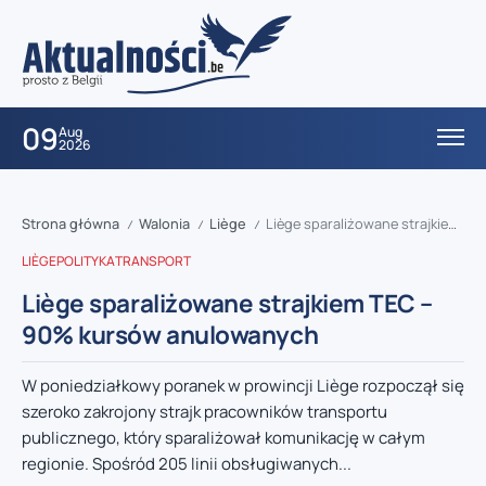
09
Aug
2026
Strona główna
Walonia
Liège
Liège sparaliżowane strajkiem TEC – 90% kursów anulowanych
/
/
/
LIÈGE
POLITYKA
TRANSPORT
Liège sparaliżowane strajkiem TEC –
90% kursów anulowanych
W poniedziałkowy poranek w prowincji Liège rozpoczął się
szeroko zakrojony strajk pracowników transportu
publicznego, który sparaliżował komunikację w całym
regionie. Spośród 205 linii obsługiwanych...