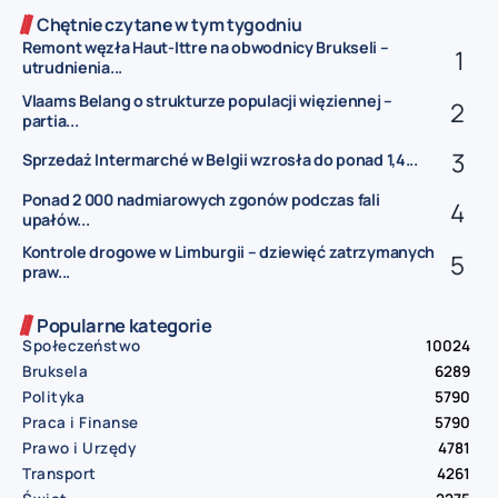
Chętnie czytane w tym tygodniu
Remont węzła Haut-Ittre na obwodnicy Brukseli –
utrudnienia...
Vlaams Belang o strukturze populacji więziennej –
partia...
Sprzedaż Intermarché w Belgii wzrosła do ponad 1,4...
Ponad 2 000 nadmiarowych zgonów podczas fali
upałów...
Kontrole drogowe w Limburgii – dziewięć zatrzymanych
praw...
Popularne kategorie
Społeczeństwo
10024
Bruksela
6289
Polityka
5790
Praca i Finanse
5790
Prawo i Urzędy
4781
Transport
4261