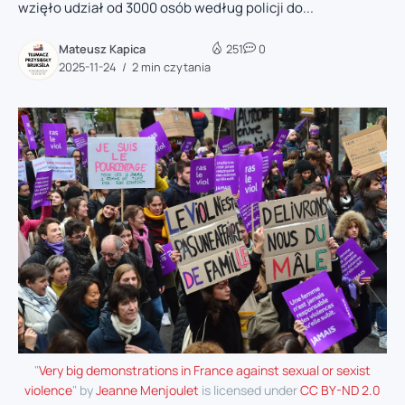
wzięło udział od 3000 osób według policji do...
Mateusz Kapica
251
0
2025-11-24
2 min czytania
"
Very big demonstrations in France against sexual or sexist
violence
" by
Jeanne Menjoulet
is licensed under
CC BY-ND 2.0