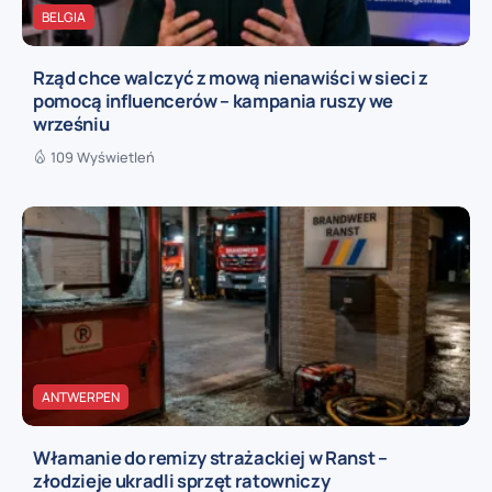
BELGIA
Rząd chce walczyć z mową nienawiści w sieci z
pomocą influencerów – kampania ruszy we
wrześniu
109 Wyświetleń
ANTWERPEN
Włamanie do remizy strażackiej w Ranst –
złodzieje ukradli sprzęt ratowniczy