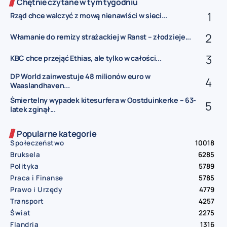
Chętnie czytane w tym tygodniu
Rząd chce walczyć z mową nienawiści w sieci...
Włamanie do remizy strażackiej w Ranst – złodzieje...
KBC chce przejąć Ethias, ale tylko w całości...
DP World zainwestuje 48 milionów euro w
Waaslandhaven...
Śmiertelny wypadek kitesurfera w Oostduinkerke – 63-
latek zginął...
Popularne kategorie
Społeczeństwo
10018
Bruksela
6285
Polityka
5789
Praca i Finanse
5785
Prawo i Urzędy
4779
Transport
4257
Świat
2275
Flandria
1316