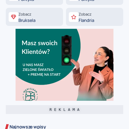
Zobacz
Zobacz
Bruksela
Flandria
R E K L A M A
Najnowsze wpisy