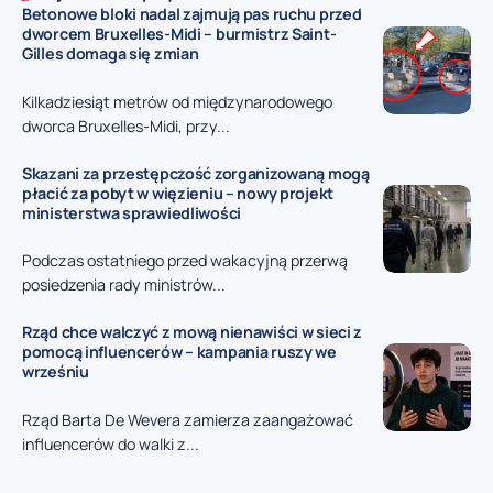
Betonowe bloki nadal zajmują pas ruchu przed
dworcem Bruxelles-Midi – burmistrz Saint-
Gilles domaga się zmian
Kilkadziesiąt metrów od międzynarodowego
dworca Bruxelles-Midi, przy...
Skazani za przestępczość zorganizowaną mogą
płacić za pobyt w więzieniu – nowy projekt
ministerstwa sprawiedliwości
Podczas ostatniego przed wakacyjną przerwą
posiedzenia rady ministrów...
Rząd chce walczyć z mową nienawiści w sieci z
pomocą influencerów – kampania ruszy we
wrześniu
Rząd Barta De Wevera zamierza zaangażować
influencerów do walki z...