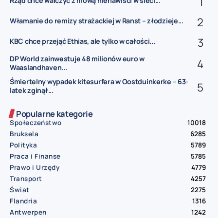
Rząd chce walczyć z mową nienawiści w sieci...
Włamanie do remizy strażackiej w Ranst – złodzieje...
KBC chce przejąć Ethias, ale tylko w całości...
DP World zainwestuje 48 milionów euro w
Waaslandhaven...
Śmiertelny wypadek kitesurfera w Oostduinkerke – 63-
latek zginął...
Popularne kategorie
Społeczeństwo
10018
Bruksela
6285
Polityka
5789
Praca i Finanse
5785
Prawo i Urzędy
4779
Transport
4257
Świat
2275
Flandria
1316
Antwerpen
1242