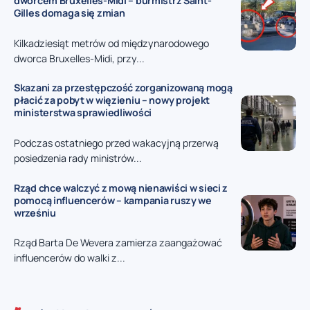
dworcem Bruxelles-Midi – burmistrz Saint-
Gilles domaga się zmian
Kilkadziesiąt metrów od międzynarodowego
dworca Bruxelles-Midi, przy...
Skazani za przestępczość zorganizowaną mogą
płacić za pobyt w więzieniu – nowy projekt
ministerstwa sprawiedliwości
Podczas ostatniego przed wakacyjną przerwą
posiedzenia rady ministrów...
Rząd chce walczyć z mową nienawiści w sieci z
pomocą influencerów – kampania ruszy we
wrześniu
Rząd Barta De Wevera zamierza zaangażować
influencerów do walki z...