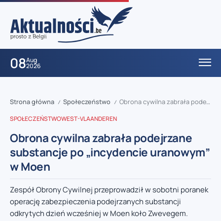
08
Aug
2026
Strona główna
Społeczeństwo
Obrona cywilna zabrała podejrzane substancje po „incydencie uranowym” w Moen
/
/
SPOŁECZEŃSTWO
WEST-VLAANDEREN
Obrona cywilna zabrała podejrzane
substancje po „incydencie uranowym”
w Moen
Zespół Obrony Cywilnej przeprowadził w sobotni poranek
operację zabezpieczenia podejrzanych substancji
odkrytych dzień wcześniej w Moen koło Zwevegem.