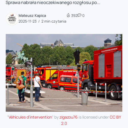
Sprawa nabrała nieoczekiwanego rozgłosu po...
Mateusz Kapica
392
0
2025-11-23
2 min czytania
"
Véhicules d’intervention
" by
zigazou76
is licensed under
CC BY
2.0