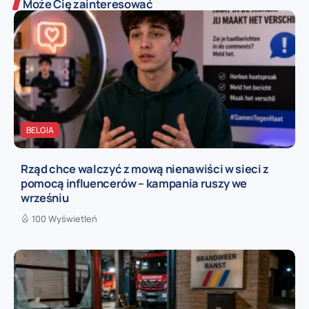
Może Cię zainteresować
BELGIA
Rząd chce walczyć z mową nienawiści w sieci z
pomocą influencerów – kampania ruszy we
wrześniu
100 Wyświetleń