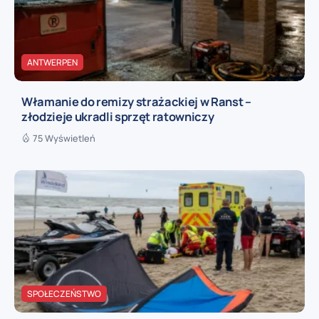
ANTWERPEN
Włamanie do remizy strażackiej w Ranst –
złodzieje ukradli sprzęt ratowniczy
75 Wyświetleń
SPOŁECZEŃSTWO