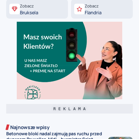
Zobacz
Zobacz
Bruksela
Flandria
R E K L A M A
Najnowsze wpisy
Betonowe bloki nadal zajmują pas ruchu przed