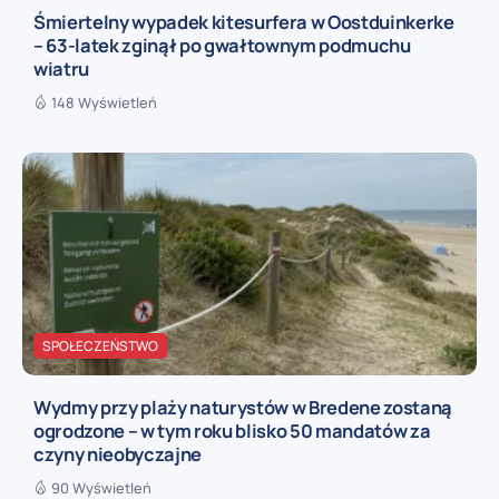
Śmiertelny wypadek kitesurfera w Oostduinkerke
– 63-latek zginął po gwałtownym podmuchu
wiatru
148 Wyświetleń
SPOŁECZEŃSTWO
Wydmy przy plaży naturystów w Bredene zostaną
ogrodzone – w tym roku blisko 50 mandatów za
czyny nieobyczajne
90 Wyświetleń