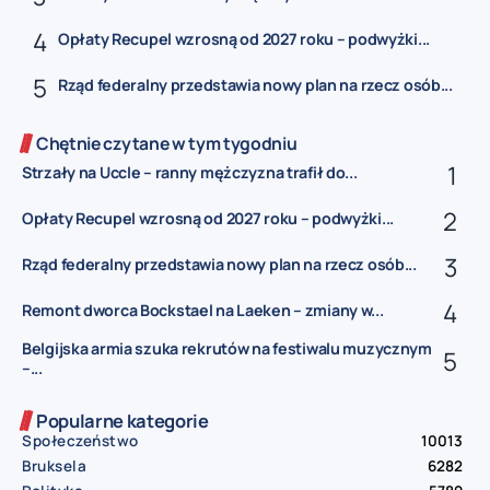
Opłaty Recupel wzrosną od 2027 roku – podwyżki...
Rząd federalny przedstawia nowy plan na rzecz osób...
Chętnie czytane w tym tygodniu
Strzały na Uccle – ranny mężczyzna trafił do...
Opłaty Recupel wzrosną od 2027 roku – podwyżki...
Rząd federalny przedstawia nowy plan na rzecz osób...
Remont dworca Bockstael na Laeken – zmiany w...
Belgijska armia szuka rekrutów na festiwalu muzycznym
–...
Popularne kategorie
Społeczeństwo
10013
Bruksela
6282