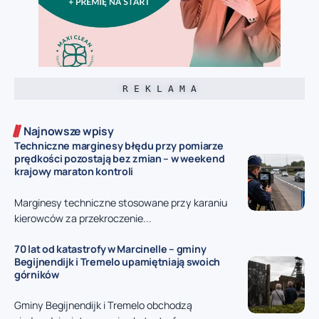
R E K L A M A
Najnowsze wpisy
Techniczne marginesy błędu przy pomiarze
prędkości pozostają bez zmian – w weekend
krajowy maraton kontroli
Marginesy techniczne stosowane przy karaniu
kierowców za przekroczenie...
70 lat od katastrofy w Marcinelle – gminy
Begijnendijk i Tremelo upamiętniają swoich
górników
Gminy Begijnendijk i Tremelo obchodzą