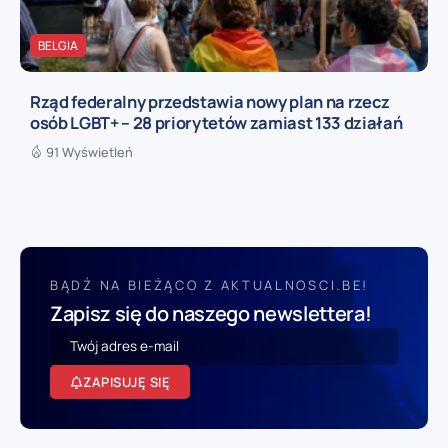
BELGIA
Rząd federalny przedstawia nowy plan na rzecz
osób LGBT+ – 28 priorytetów zamiast 133 działań
91 Wyświetleń
BĄDŹ NA BIEŻĄCO Z AKTUALNOSCI.BE!
Zapisz się do naszego newslettera!
ZAPISUJĘ SIĘ