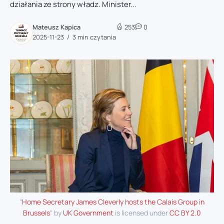
działania ze strony władz. Minister...
Mateusz Kapica
253
0
2025-11-23
3 min czytania
"
Home Secretary James Cleverly hosts the Calais Group in
Brussels
" by
UK Government
is licensed under
CC BY 2.0