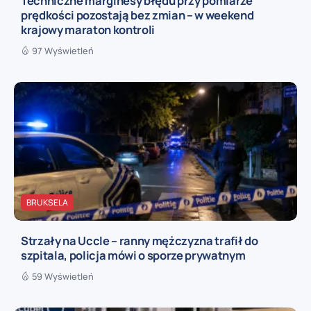
Techniczne marginesy błędu przy pomiarze
prędkości pozostają bez zmian – w weekend
krajowy maraton kontroli
97 Wyświetleń
BRUKSELA
Strzały na Uccle – ranny mężczyzna trafił do
szpitala, policja mówi o sporze prywatnym
59 Wyświetleń