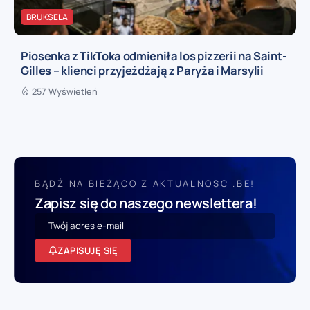
BRUKSELA
Piosenka z TikToka odmieniła los pizzerii na Saint-
Gilles – klienci przyjeżdżają z Paryża i Marsylii
257 Wyświetleń
BĄDŹ NA BIEŻĄCO Z AKTUALNOSCI.BE!
Zapisz się do naszego newslettera!
ZAPISUJĘ SIĘ