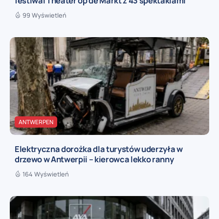
festiwal Theater op de Markt z 43 spektaklami
99 Wyświetleń
ANTWERPEN
Elektryczna dorożka dla turystów uderzyła w
drzewo w Antwerpii – kierowca lekko ranny
164 Wyświetleń