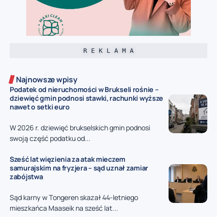
R E K L A M A
Najnowsze wpisy
Podatek od nieruchomości w Brukseli rośnie –
dziewięć gmin podnosi stawki, rachunki wyższe
nawet o setki euro
W 2026 r. dziewięć brukselskich gmin podnosi
swoją część podatku od...
Sześć lat więzienia za atak mieczem
samurajskim na fryzjera – sąd uznał zamiar
zabójstwa
Sąd karny w Tongeren skazał 44-letniego
mieszkańca Maaseik na sześć lat...