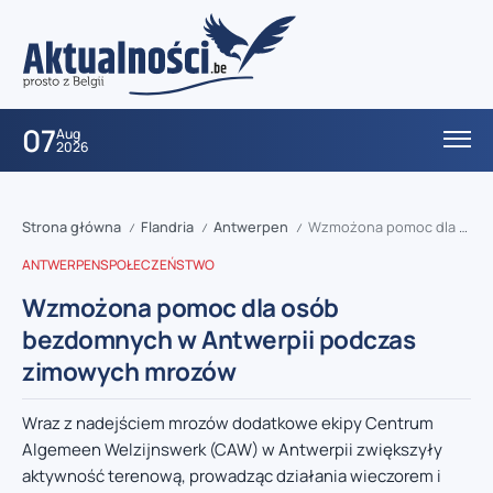
07
Aug
2026
Strona główna
Flandria
Antwerpen
Wzmożona pomoc dla osób bezdomnych w Antwerpii podczas zimowych mrozów
/
/
/
ANTWERPEN
SPOŁECZEŃSTWO
Wzmożona pomoc dla osób
bezdomnych w Antwerpii podczas
zimowych mrozów
Wraz z nadejściem mrozów dodatkowe ekipy Centrum
Algemeen Welzijnswerk (CAW) w Antwerpii zwiększyły
aktywność terenową, prowadząc działania wieczorem i