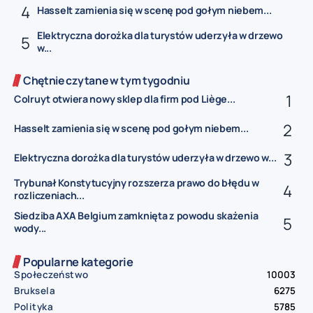
Hasselt zamienia się w scenę pod gołym niebem...
Elektryczna dorożka dla turystów uderzyła w drzewo
w...
Chętnie czytane w tym tygodniu
Colruyt otwiera nowy sklep dla firm pod Liège...
Hasselt zamienia się w scenę pod gołym niebem...
Elektryczna dorożka dla turystów uderzyła w drzewo w...
Trybunał Konstytucyjny rozszerza prawo do błędu w
rozliczeniach...
Siedziba AXA Belgium zamknięta z powodu skażenia
wody...
Popularne kategorie
Społeczeństwo
10003
Bruksela
6275
Polityka
5785